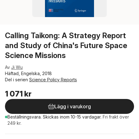
Calling Taikong: A Strategy Report
and Study of China's Future Space
Science Missions
Av
Ji Wu
Häftad, Engelska, 2018
Del i serien
Science Policy Reports
1 071 kr
Lägg i varukorg
Beställningsvara.
Skickas
inom 10-15 vardagar
.
Fri frakt över
249 kr.