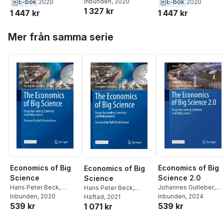
Inbunden
, 2020
E-bok
2020
E-bok
2020
1 327 kr
1 447 kr
1 447 kr
Hoppa över listan
Mer från samma serie
Economics of Big
Economics of Big
Economics of Big
Science
Science 2.0
Science
Hans Peter Beck
,
Johannes Gutleber
,
Hans Peter Beck
,
Panagiotis Charitos
Inbunden
, 2020
Panagiotis Charitos
Inbunden
, 2024
Panagiotis Charitos
Häftad
, 2021
539 kr
539 kr
1 071 kr
Hoppa över listan