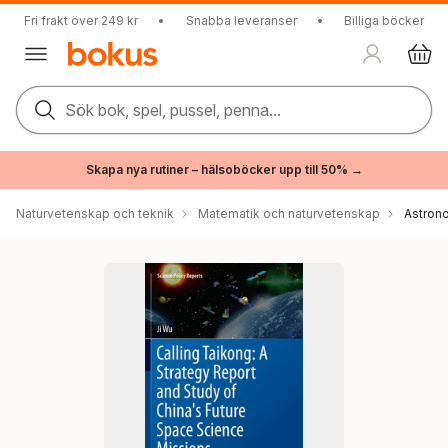
Fri frakt över 249 kr
•
Snabba leveranser
•
Billiga böcker
Sök bok, spel, pussel, penna...
Skapa nya rutiner – hälsoböcker upp till 50% →
Naturvetenskap och teknik
Matematik och naturvetenskap
Astron