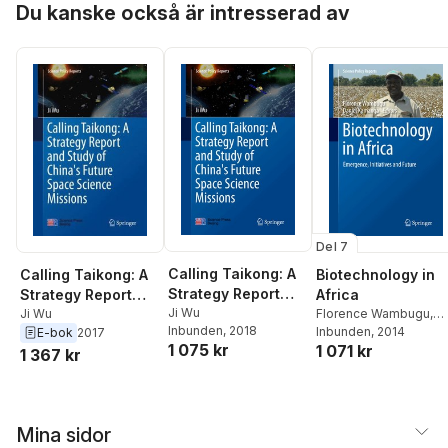
Du kanske också är intresserad av
Del 7
Calling Taikong: A
Calling Taikong: A
Biotechnology in
Strategy Report
Strategy Report
Africa
and Study of
Ji Wu
and Study of
Ji Wu
Florence Wambugu
,
Inbunden
, 2018
Daniel Kamanga
Inbunden
, 2014
E-bok
2017
China's Future
China's Future
1 075 kr
1 071 kr
1 367 kr
Space Science
Space Science
Missions
Missions
Mina sidor