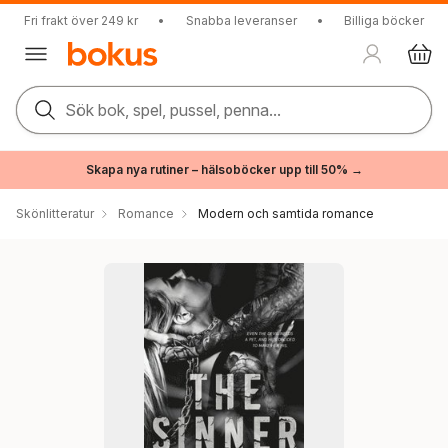
Fri frakt över 249 kr
•
Snabba leveranser
•
Billiga böcker
Sök bok, spel, pussel, penna...
Skapa nya rutiner – hälsoböcker upp till 50% →
Skönlitteratur
Romance
Modern och samtida romance