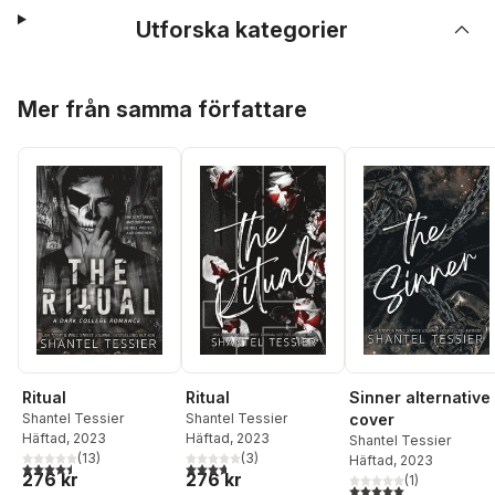
Utforska kategorier
Hoppa över listan
Mer från samma författare
Ritual
Ritual
Sinner alternative
Shantel Tessier
Shantel Tessier
cover
Häftad
, 2023
Häftad
, 2023
Shantel Tessier
(
13
)
(
3
)
Häftad
, 2023
4,5
utav 5 stjärnor. Totalt antal röster:
3,7
utav 5 stjärnor. Totalt antal röster:
276 kr
276 kr
(
1
)
5,0
utav 5 stjärnor. Tota