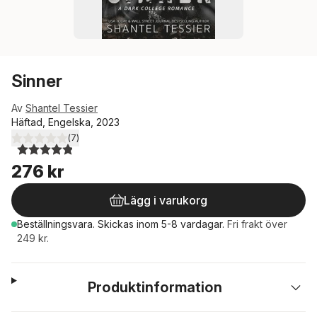
Sinner
Av
Shantel Tessier
Häftad, Engelska, 2023
(
7
)
4,9
utav 5 stjärnor. Totalt antal röster:
276 kr
Lägg i varukorg
Beställningsvara.
Skickas
inom 5-8 vardagar
.
Fri frakt över
249 kr.
Produktinformation