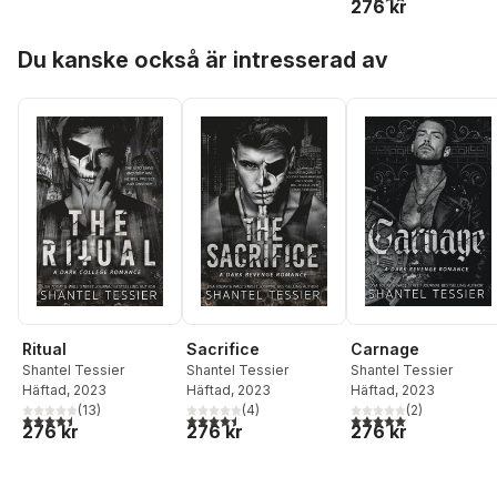
276 kr
Hoppa över listan
Du kanske också är intresserad av
Ritual
Sacrifice
Carnage
Shantel Tessier
Shantel Tessier
Shantel Tessier
Häftad
, 2023
Häftad
, 2023
Häftad
, 2023
(
13
)
(
4
)
(
2
)
4,5
utav 5 stjärnor. Totalt antal röster:
4,5
utav 5 stjärnor. Totalt antal röster:
5,0
utav 5 stjärnor. Tota
276 kr
276 kr
276 kr