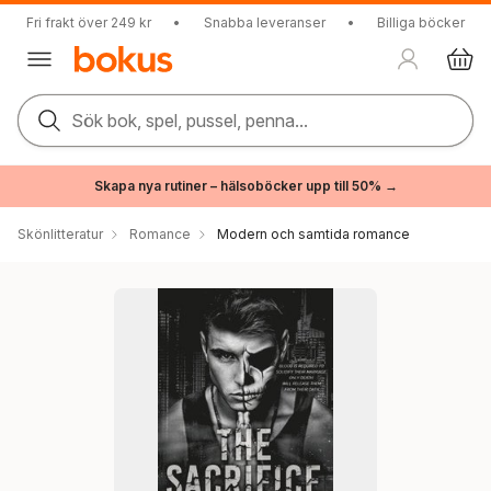
Fri frakt över 249 kr
•
Snabba leveranser
•
Billiga böcker
Sök bok, spel, pussel, penna...
Skapa nya rutiner – hälsoböcker upp till 50% →
Skönlitteratur
Romance
Modern och samtida romance