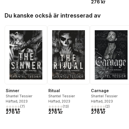
276 kr
Hoppa över listan
Du kanske också är intresserad av
Sinner
Ritual
Carnage
Shantel Tessier
Shantel Tessier
Shantel Tessier
Häftad
, 2023
Häftad
, 2023
Häftad
, 2023
(
7
)
(
13
)
(
2
)
4,9
utav 5 stjärnor. Totalt antal röster:
4,5
utav 5 stjärnor. Totalt antal röster:
5,0
utav 5 stjärnor. Tota
276 kr
276 kr
276 kr