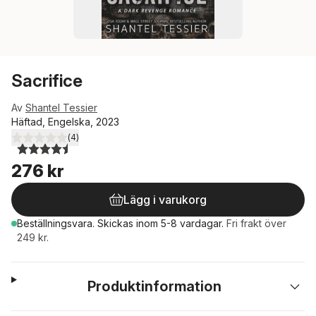
Sacrifice
Av
Shantel Tessier
Häftad, Engelska, 2023
(
4
)
4,5
utav 5 stjärnor. Totalt antal röster:
276 kr
Lägg i varukorg
Beställningsvara.
Skickas
inom 5-8 vardagar
.
Fri frakt över
249 kr.
Produktinformation