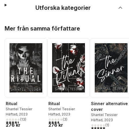
Utforska kategorier
Hoppa över listan
Mer från samma författare
Ritual
Ritual
Sinner alternative
Shantel Tessier
Shantel Tessier
cover
Häftad
, 2023
Häftad
, 2023
Shantel Tessier
(
13
)
(
3
)
Häftad
, 2023
4,5
utav 5 stjärnor. Totalt antal röster:
3,7
utav 5 stjärnor. Totalt antal röster:
276 kr
276 kr
(
1
)
5,0
utav 5 stjärnor. Tota