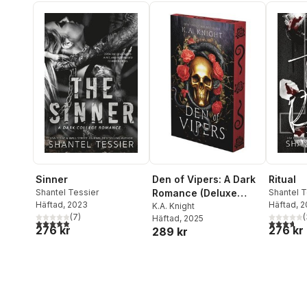
Sinner
Den of Vipers: A Dark
Ritual
Shantel Tessier
Romance (Deluxe
Shantel T
Häftad
, 2023
Häftad
, 
Limited Edition)
K.A. Knight
(
7
)
(
Häftad
, 2025
4,9
utav 5 stjärnor. Totalt antal röster:
3,7
utav 5 
276 kr
276 kr
289 kr