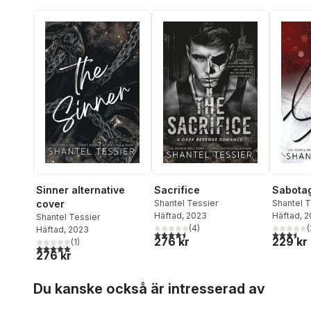
Sinner alternative
Sacrifice
Sabota
cover
Shantel Tessier
Shantel T
Häftad
, 2023
Häftad
, 
Shantel Tessier
(
4
)
(
Häftad
, 2023
4,5
utav 5 stjärnor. Totalt antal röster:
3,5
utav 5 
276 kr
229 kr
(
1
)
5,0
utav 5 stjärnor. Totalt antal röster:
276 kr
Hoppa över listan
Du kanske också är intresserad av