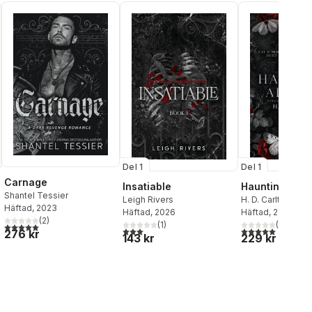
Del 1
Del 1
Carnage
Insatiable
Haunting Adel
Shantel Tessier
Leigh Rivers
H. D. Carlton
Häftad
, 2023
Häftad
, 2026
Häftad
, 2024
(
2
)
(
1
)
(
1
)
5,0
utav 5 stjärnor. Totalt antal röster:
al röster:
3,0
utav 5 stjärnor. Totalt antal röster:
5,0
utav 5 stjärnor.
276 kr
143 kr
229 kr