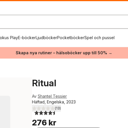
okus Play
E-böcker
Ljudböcker
Pocketböcker
Spel och pussel
Skapa nya rutiner – hälsoböcker upp till 50% →
Ritual
Av
Shantel Tessier
Häftad, Engelska, 2023
(
13
)
4,5
utav 5 stjärnor. Totalt antal röster:
276 kr