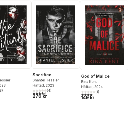
Sacrifice
God of Malice
essier
Shantel Tessier
Rina Kent
2023
Häftad
, 2023
Häftad
, 2024
3
)
(
4
)
(
1
)
stjärnor. Totalt antal röster:
4,5
utav 5 stjärnor. Totalt antal röster:
4,0
utav 5 stjärnor. Totalt ant
276 kr
149 kr