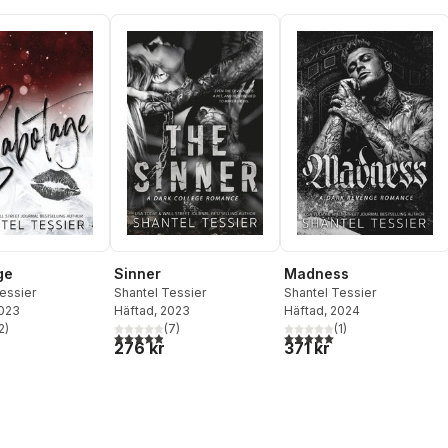
ge
Sinner
Madness
essier
Shantel Tessier
Shantel Tessier
2023
Häftad
, 2023
Häftad
, 2024
2
)
(
7
)
(
1
)
stjärnor. Totalt antal röster:
4,9
utav 5 stjärnor. Totalt antal röster:
5,0
utav 5 stjärnor. Totalt ant
276 kr
371 kr