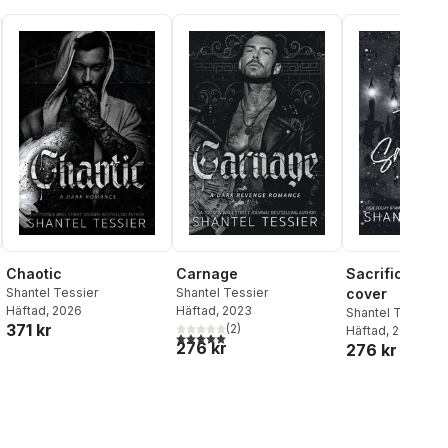
Chaotic
Carnage
Sacrifice alte
Shantel Tessier
Shantel Tessier
cover
Häftad
, 2026
Häftad
, 2023
Shantel Tessier
371 kr
(
2
)
Häftad
, 2023
al röster:
5,0
utav 5 stjärnor. Totalt antal röster:
276 kr
276 kr