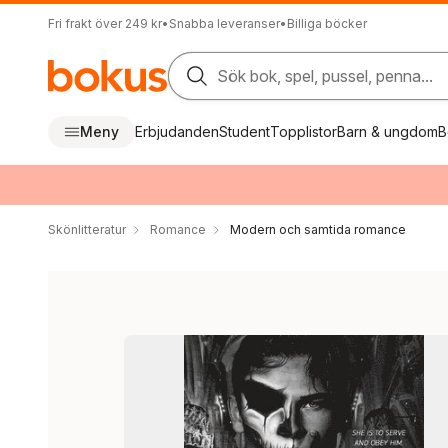
Fri frakt över 249 kr
•
Snabba leveranser
•
Billiga böcker
Sök bok, spel, pussel, penna...
Meny
Erbjudanden
Student
Topplistor
Barn & ungdom
B
Skönlitteratur
Romance
Modern och samtida romance