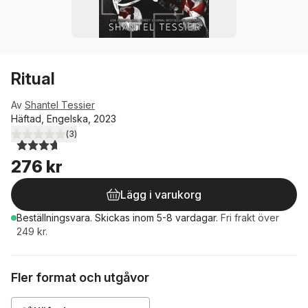
Ritual
Av
Shantel Tessier
Häftad, Engelska, 2023
(
3
)
3,7
utav 5 stjärnor. Totalt antal röster:
276 kr
Lägg i varukorg
Beställningsvara.
Skickas
inom 5-8 vardagar
.
Fri frakt över
249 kr.
Fler format och utgåvor