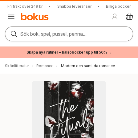
Fri frakt över 249 kr
•
Snabba leveranser
•
Billiga böcker
Sök bok, spel, pussel, penna...
Skapa nya rutiner – hälsoböcker upp till 50% →
Skönlitteratur
Romance
Modern och samtida romance