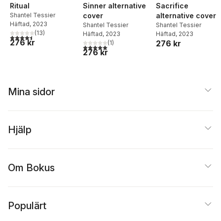
Ritual
Sinner alternative
Sacrifice
Shantel Tessier
cover
alternative cover
Häftad
, 2023
Shantel Tessier
Shantel Tessier
(
13
)
Häftad
, 2023
Häftad
, 2023
4,5
utav 5 stjärnor. Totalt antal röster:
276 kr
276 kr
(
1
)
5,0
utav 5 stjärnor. Totalt antal röster:
276 kr
Mina sidor
Hjälp
Om Bokus
Populärt