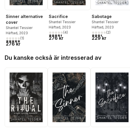
Sinner alternative
Sacrifice
Sabotage
cover
Shantel Tessier
Shantel Tessier
Häftad
, 2023
Häftad
, 2023
Shantel Tessier
(
4
)
(
2
)
Häftad
, 2023
4,5
utav 5 stjärnor. Totalt antal röster:
3,5
utav 5 stjärnor. Tota
276 kr
229 kr
(
1
)
5,0
utav 5 stjärnor. Totalt antal röster:
276 kr
Hoppa över listan
Du kanske också är intresserad av