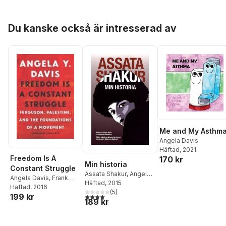
Hoppa över listan
Du kanske också är intresserad av
Me and My Asthm
Angela Davis
Häftad
, 2021
Freedom Is A
170 kr
Min historia
Constant Struggle
Assata Shakur
,
Angela
Angela Davis
,
Frank
Davis
Häftad
, 2015
Barat
Häftad
, 2016
(
5
)
199 kr
4,0
utav 5 stjärnor. Totalt antal röster:
189 kr