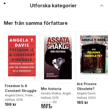
Utforska kategorier
Hoppa över listan
Mer från samma författare
Are Prisons
Freedom Is A
Min historia
Obsolete?
Constant Struggle
Assata Shakur
,
Angela
Angela Davis
Angela Davis
,
Frank
Davis
Häftad
, 2015
Häftad
, 2003
Barat
Häftad
, 2016
165 kr
(
5
)
199 kr
4,0
utav 5 stjärnor. Totalt antal röster:
189 kr