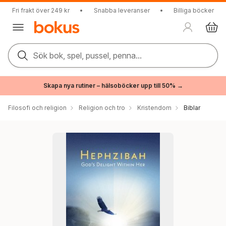
Fri frakt över 249 kr
•
Snabba leveranser
•
Billiga böcker
Sök bok, spel, pussel, penna...
Skapa nya rutiner – hälsoböcker upp till 50% →
Filosofi och religion
Religion och tro
Kristendom
Biblar