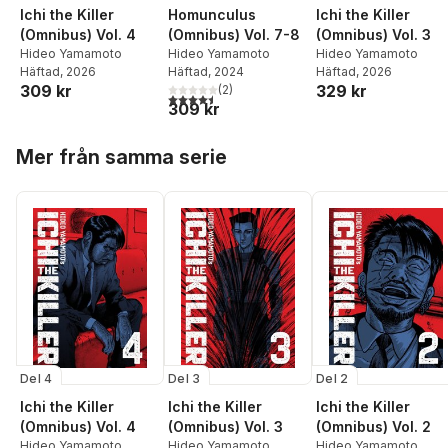
Ichi the Killer
Homunculus
Ichi the Killer
(Omnibus) Vol. 4
(Omnibus) Vol. 7-8
(Omnibus) Vol. 3
Hideo Yamamoto
Hideo Yamamoto
Hideo Yamamoto
Häftad
, 2026
Häftad
, 2024
Häftad
, 2026
309 kr
329 kr
(
2
)
4,5
utav 5 stjärnor. Totalt antal röster:
309 kr
Hoppa över listan
Mer från samma serie
Del 4
Del 3
Del 2
Ichi the Killer
Ichi the Killer
Ichi the Killer
(Omnibus) Vol. 4
(Omnibus) Vol. 3
(Omnibus) Vol. 2
Hideo Yamamoto
Hideo Yamamoto
Hideo Yamamoto