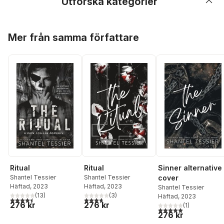
Utforska kategorier
Hoppa över listan
Mer från samma författare
Ritual
Ritual
Sinner alternative
Shantel Tessier
Shantel Tessier
cover
Häftad
, 2023
Häftad
, 2023
Shantel Tessier
(
13
)
(
3
)
Häftad
, 2023
4,5
utav 5 stjärnor. Totalt antal röster:
3,7
utav 5 stjärnor. Totalt antal röster:
276 kr
276 kr
(
1
)
5,0
utav 5 stjärnor. Tota
276 kr