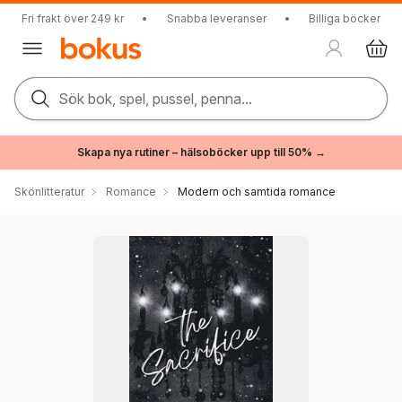
Fri frakt över 249 kr
•
Snabba leveranser
•
Billiga böcker
Sök bok, spel, pussel, penna...
Skapa nya rutiner – hälsoböcker upp till 50% →
Skönlitteratur
Romance
Modern och samtida romance