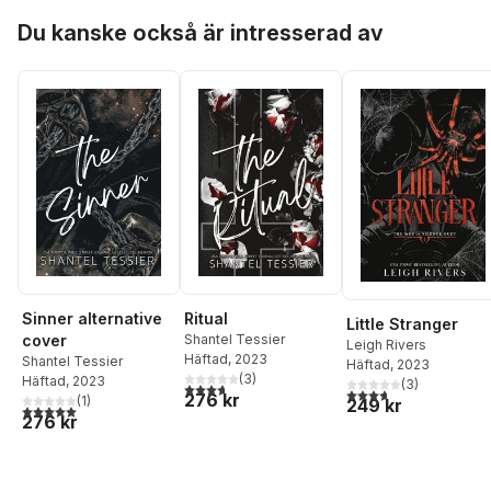
Hoppa över listan
Du kanske också är intresserad av
Sinner alternative
Ritual
Little Stranger
cover
Shantel Tessier
Leigh Rivers
Häftad
, 2023
Shantel Tessier
Häftad
, 2023
(
3
)
Häftad
, 2023
(
3
)
3,7
utav 5 stjärnor. Totalt antal röster:
3,7
utav 5 stjärnor. Tota
276 kr
(
1
)
249 kr
5,0
utav 5 stjärnor. Totalt antal röster:
276 kr