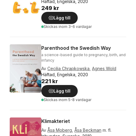
Häftad, Engelska, 2020
249 kr
Lägg till
Skickas
inom 3-6 vardagar
Parenthood the Swedish Way
a science-based guide to pregnancy, birth, and
infancy
Av
Cecilia Chrapkowska
,
Agnes Wold
Häftad, Engelska, 2020
221 kr
Lägg till
Skickas
inom 5-8 vardagar
Klimakteriet
Av
Åsa Moberg
,
Åsa Beckman
m. fl.