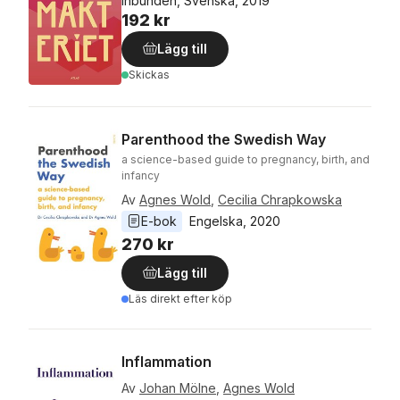
Inbunden, Svenska, 2019
192 kr
Lägg till
Skickas
Parenthood the Swedish Way
a science-based guide to pregnancy, birth, and
infancy
Av
Agnes Wold
,
Cecilia Chrapkowska
E-bok
Engelska
, 
2020
270 kr
Lägg till
Läs direkt efter köp
Inflammation
Av
Johan Mölne
,
Agnes Wold