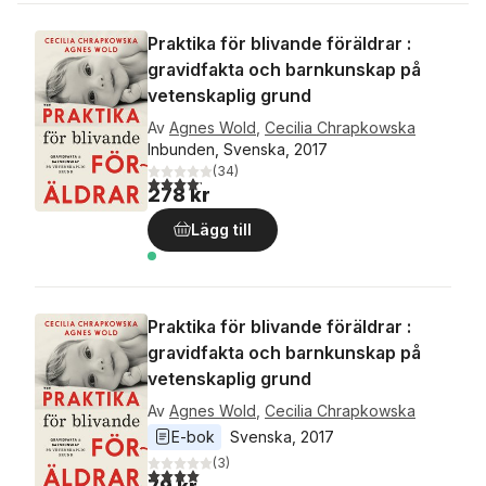
Praktika för blivande föräldrar :
gravidfakta och barnkunskap på
vetenskaplig grund
Av
Agnes Wold
,
Cecilia Chrapkowska
Inbunden, Svenska, 2017
(
34
)
4,2
utav 5 stjärnor. Totalt antal röster:
278 kr
Lägg till
Praktika för blivande föräldrar :
gravidfakta och barnkunskap på
vetenskaplig grund
Av
Agnes Wold
,
Cecilia Chrapkowska
E-bok
Svenska
, 
2017
(
3
)
4,0
utav 5 stjärnor. Totalt antal röster: