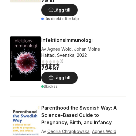
79 kr
Lägg till
Läs direkt efter köp
Infektionsimmunologi
Av
Agnes Wold
,
Johan Mölne
Häftad, Svenska, 2022
(
1
)
5,0
utav 5 stjärnor. Totalt antal röster:
794 kr
Lägg till
Skickas
Parenthood the Swedish Way: A
Science-Based Guide to
Pregnancy, Birth, and Infancy
Av
Cecilia Chrapkowska
,
Agnes Wold