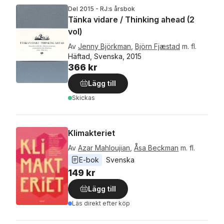
Del 2015 - RJ:s årsbok
Tänka vidare / Thinking ahead (2
vol)
Av
Jenny Björkman
,
Björn Fjæstad
m. fl.
Häftad, Svenska, 2015
366 kr
Lägg till
Skickas
Klimakteriet
Av
Azar Mahloujian
,
Åsa Beckman
m. fl.
E-bok
Svenska
149 kr
Lägg till
Läs direkt efter köp