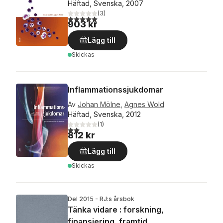
Häftad, Svenska, 2007
(
3
)
5,0
utav 5 stjärnor. Totalt antal röster:
903 kr
Lägg till
Skickas
Inflammationssjukdomar
Av
Johan Mölne
,
Agnes Wold
Häftad, Svenska, 2012
(
1
)
2,0
utav 5 stjärnor. Totalt antal röster:
812 kr
Lägg till
Skickas
Del 2015 - RJ:s årsbok
Tänka vidare : forskning,
finansiering, framtid