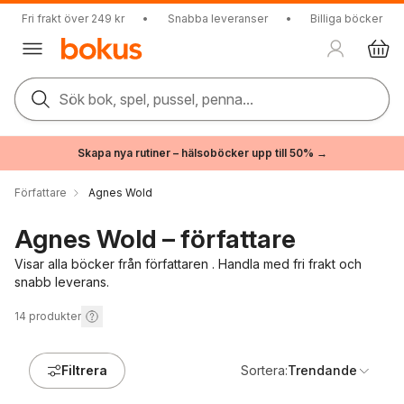
Fri frakt över 249 kr
•
Snabba leveranser
•
Billiga böcker
Sök bok, spel, pussel, penna...
Skapa nya rutiner – hälsoböcker upp till 50% →
Författare
Agnes Wold
Agnes Wold – författare
Visar alla böcker från författaren . Handla med fri frakt och
snabb leverans.
14
produkter
Filtrera
Sortera:
Trendande