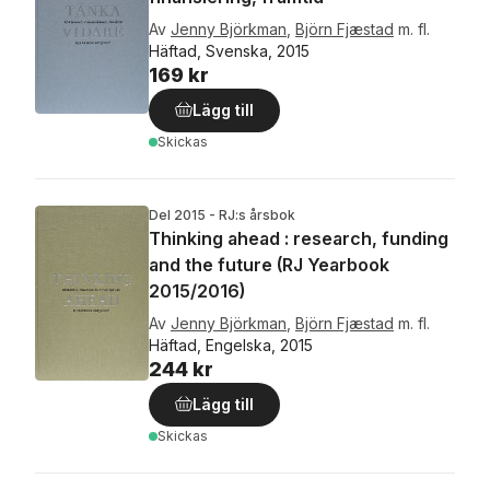
Av
Jenny Björkman
,
Björn Fjæstad
m. fl.
Häftad, Svenska, 2015
169 kr
Lägg till
Skickas
Del 2015 - RJ:s årsbok
Thinking ahead : research, funding
and the future (RJ Yearbook
2015/2016)
Av
Jenny Björkman
,
Björn Fjæstad
m. fl.
Häftad, Engelska, 2015
244 kr
Lägg till
Skickas