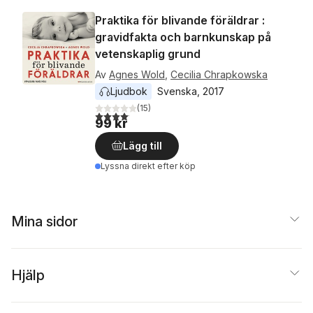
Praktika för blivande föräldrar :
gravidfakta och barnkunskap på
vetenskaplig grund
Av
Agnes Wold
,
Cecilia Chrapkowska
Ljudbok
Svenska
, 
2017
(
15
)
4,1
utav 5 stjärnor. Totalt antal röster:
99 kr
Lägg till
Lyssna direkt efter köp
Mina sidor
Hjälp