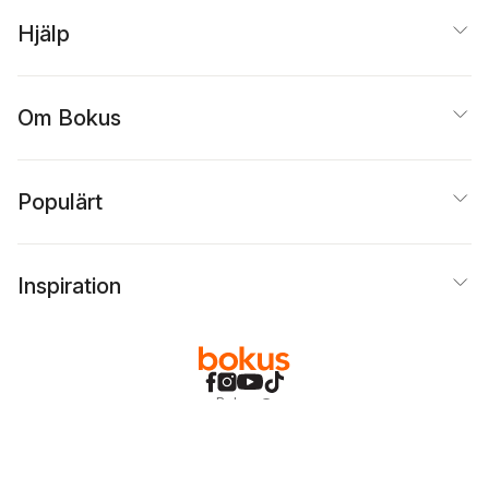
Hjälp
Om Bokus
Populärt
Inspiration
Bokus
@
Cookies
Anpassa cookies
Integritetspolicy
Köpvillkor