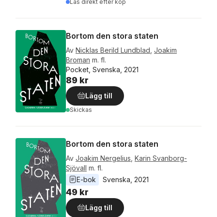
Läs direkt efter köp
Bortom den stora staten
Av
Nicklas Berild Lundblad
,
Joakim
Broman
m. fl.
Pocket, Svenska, 2021
89 kr
Lägg till
Skickas
Bortom den stora staten
Av
Joakim Nergelius
,
Karin Svanborg-
Sjövall
m. fl.
E-bok
Svenska
, 
2021
49 kr
Lägg till