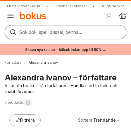
Fri frakt över 249 kr
•
Snabba leveranser
•
Billiga böcker
Sök bok, spel, pussel, penna...
Skapa nya rutiner – hälsoböcker upp till 50% →
Författare
Alexandra Ivanov
Alexandra Ivanov – författare
Visar alla böcker från författaren . Handla med fri frakt och
snabb leverans.
5
produkter
Filtrera
Sortera:
Trendande