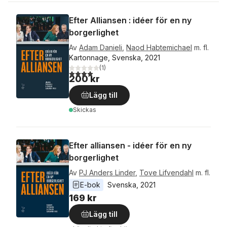
Efter Alliansen : idéer för en ny
borgerlighet
Av
Adam Danieli
,
Naod Habtemichael
m. fl.
Kartonnage, Svenska, 2021
(
1
)
4,0
utav 5 stjärnor. Totalt antal röster:
200 kr
Lägg till
Skickas
Efter alliansen - idéer för en ny
borgerlighet
Av
PJ Anders Linder
,
Tove Lifvendahl
m. fl.
E-bok
Svenska
, 
2021
169 kr
Lägg till