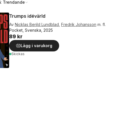
å:
Trendande
Trumps idévärld
Av
Nicklas Berild Lundblad
,
Fredrik Johansson
m. fl.
Pocket, Svenska, 2025
89 kr
Lägg i varukorg
Skickas