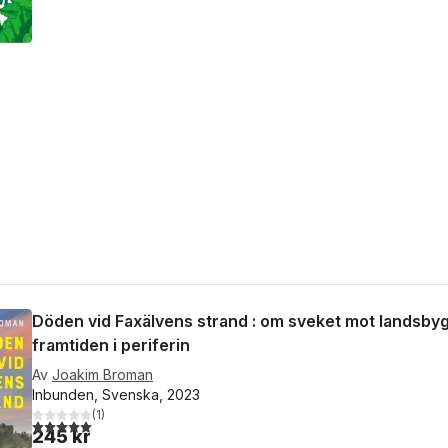
Döden vid Faxälvens strand : om sveket mot landsby
framtiden i periferin
Av
Joakim Broman
Inbunden, Svenska, 2023
(
1
)
5,0
utav 5 stjärnor. Totalt antal röster:
245 kr