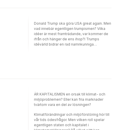
Smedjan.
Donald Trump ska göra USA great again. Men
vad innebär egentligen trumpismen? Vilka
idéer är mest framträdande, var kommer de
ifrån och hänger de ens ihop?I Trumps
idévärld bidrar en rad namnkunniga
akademiker och experter med texter om den
nya amerikanska administrationens syn på
religion, akademi, handel, Wall Street, USA:s
roll i världen, tech bros, representation och
demokrati.Med texter av Andreas Johansson
Heinö, Nicklas Berild Lundblad, Joakim
Broman, Adam Cwejman, Magnus Hagevi,
Fredrik Johansson, Janerik Larsson, Johanna
Möllerström, Catarina Starfelt och Lars
ÄR KAPITALISMEN en orsak till klimat- och
Trägårdh.
miljöproblemen? Eller kan fria marknader
tvärtom vara en del av lösningen?
Klimatförändringar och miljöförstöring hör till
vår tids ödesfrågor. Men vilken roll spelar
egentligen staten och kapitalet i