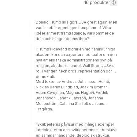
16
produkter
Donald Trump ska göra USA great again. Men
vad innebär egentligen trumpismen? Vilka
idéer är mest framträdande, var kommer de
ifrån och hänger de ens ihop?
I Trumps idévärld bidrar en rad namnkunniga
akademiker och experter med texter om den
nya amerikanska administrationens syn på
religion, akademi, handel, Wall Street, USA:s
roll i världen, tech bros, representation och
demokrati.
Med texter av Andreas Johansson Heinö,
Nicklas Berild Lundblad, Joakim Broman,
Adam Cwejman, Magnus Hagevi, Fredrik
Johansson, Janerik Larsson, Johanna
Möllerström, Catarina Starfelt och Lars
Trägårdh.
"Skribenterna påvisar med många exempel
komplexiteten och svårigheterna att beskriva
en sammanhängande ideologisk struktur.