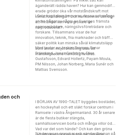
klimatomställningen? På vilket sätt kan
äganderätt rädda haven? Hur kan genmodifi
erade grödor öka vår motståndskraft mot
I Grön kapitalism besvaras dessa och många
klimatförändringar? Och hur kommer det sig
andra frågor av några av Sveriges främsta
att frihandel kan vara grönare än
opinionsbildare, näringslivsföreträdare och
närproducerat?
forskare. Tillsammans visar de hur
innovation, teknik, fria marknader och träff
säker politik kan minska såväl klimatutsläpp
Med texter av Joakim Broman, Runar
som annan miljöförstöring utan att
Brännlund, Jonas Grafström, Ellen
mänsklighetens framsteg hindras.
Gustafsson, Edvard Hollertz, Payam Moula,
PM Nilsson, Johan Norberg, Maria Sunér och
Mattias Svensson.
gden och
I BÖRJAN AV 1990-TALET byggdes bostäder,
en hockeyhall och ett släkt forskar centrum i
Ramsele i västra Ångermanland. 30 år senare
är de flesta butiker stängda,
samhällsservicen borta och många villor öde.
Vad var det som hände? Och kan den gröna
"Under resan granskar och vänder Broman på
industrirevolutionen rädda det tynande