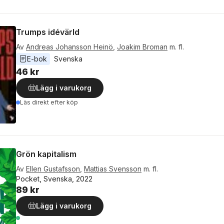
Trumps idévärld
Av
Andreas Johansson Heinö
,
Joakim Broman
m. fl.
E-bok
Svenska
46 kr
Lägg i varukorg
Läs direkt efter köp
Grön kapitalism
Av
Ellen Gustafsson
,
Mattias Svensson
m. fl.
Pocket, Svenska, 2022
89 kr
Lägg i varukorg