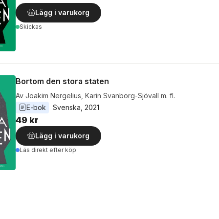
Lägg i varukorg
Skickas
Bortom den stora staten
Av
Joakim Nergelius
,
Karin Svanborg-Sjövall
m. fl.
E-bok
Svenska
, 
2021
49 kr
Lägg i varukorg
Läs direkt efter köp