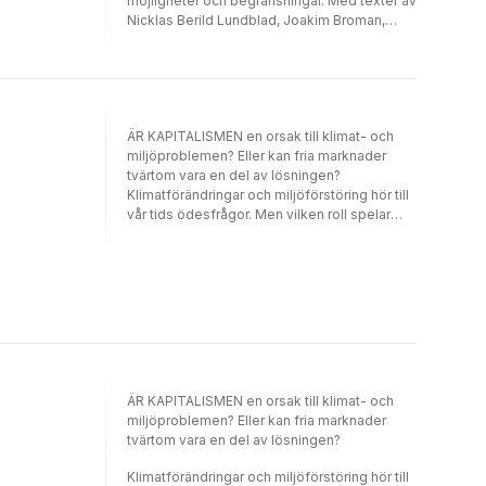
möjligheter och begränsningar. Med texter av
Nicklas Berild Lundblad, Joakim Broman,
Fredrik Erixon, Stefan Fölster, Alexandra
Ivanov, Joakim Nergelius, Karin Pihl, Nima
Sanandaji, Karin Svanborg-Sjövall och
Mattias Svensson.
ÄR KAPITALISMEN en orsak till klimat- och
miljöproblemen? Eller kan fria marknader
tvärtom vara en del av lösningen?
Klimatförändringar och miljöförstöring hör till
vår tids ödesfrågor. Men vilken roll spelar
egentligen staten och kapitalet i
klimatomställningen? På vilket sätt kan
äganderätt rädda haven? Hur kan genmodifi
erade grödor öka vår motståndskraft mot
klimatförändringar? Och hur kommer det sig
att frihandel kan vara grönare än
närproducerat?I Grön kapitalism besvaras
dessa och många andra frågor av några av
Sveriges främsta opinionsbildare,
ÄR KAPITALISMEN en orsak till klimat- och
näringslivsföreträdare och forskare.
miljöproblemen? Eller kan fria marknader
Tillsammans visar de hur innovation, teknik,
tvärtom vara en del av lösningen?
fria marknader och träff säker politik kan
minska såväl klimatutsläpp som annan
Klimatförändringar och miljöförstöring hör till