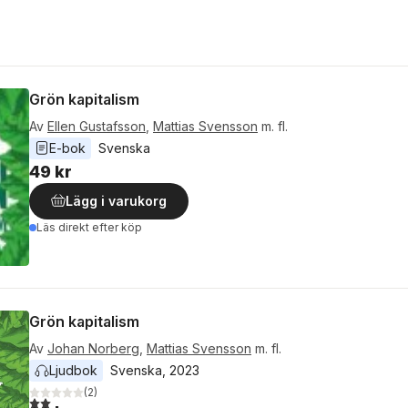
Grön kapitalism
Av
Ellen Gustafsson
,
Mattias Svensson
m. fl.
E-bok
Svenska
49 kr
Lägg i varukorg
Läs direkt efter köp
Grön kapitalism
Av
Johan Norberg
,
Mattias Svensson
m. fl.
Ljudbok
Svenska
, 
2023
(
2
)
2,0
utav 5 stjärnor. Totalt antal röster: