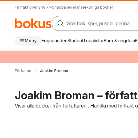
Fri frakt över 249 kr
•
Snabba leveranser
•
Billiga böcker
Sök bok, spel, pussel, penna...
Meny
Erbjudanden
Student
Topplistor
Barn & ungdom
B
Författare
Joakim Broman
Joakim Broman – författ
Visar alla böcker från författaren . Handla med fri frakt
Hoppa över filtreringsmeny