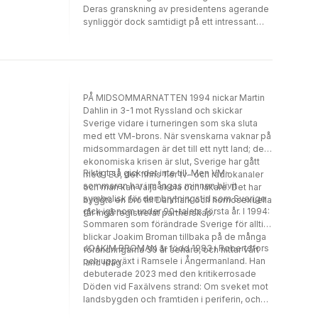
Deras granskning av presidentens agerande
synliggör dock samtidigt på ett intressant
sätt vissa gemensamma tankemönster som
kanske inte kan ses som ett sammanhållet
ideologiskt program men som ändå präglat
honom och som kan bidra till att förklara hans
vägval."CHRISTER OLSSON, BTJ
PÅ MIDSOMMARNATTEN 1994 nickar Martin
Dahlin in 3-1 mot Ryssland och skickar
Sverige vidare i turneringen som ska sluta
med ett VM-brons. När svenskarna vaknar på
midsommardagen är det till ett nytt land; den
ekonomiska krisen är slut, Sverige har gått
Riktigt så gick det inte till. Men VM-
med i EU, det finns fler tv- och radiokanaler
sommaren har i mångas minnen blivit
och man kan välja skola och läkare. Det har
symbolisk för den brytningstid som Sverige
byggts en bro till Danmark och homosexuella
gick igenom under 90-talets första år. I 1994:
får ingå registrerat partnerskap.
Sommaren som förändrade Sverige för alltid
blickar Joakim Broman tillbaka på de många
JOAKIM BROMAN är född 1983 i Robertsfors
förändringarna 30 år senare, och hittar vårt
och uppväxt i Ramsele i Ångermanland. Han
land idag.
debuterade 2023 med den kritikerrosade
Döden vid Faxälvens strand: Om sveket mot
landsbygden och framtiden i periferin, och
arbetar som redaktör på Timbros nätmagasin