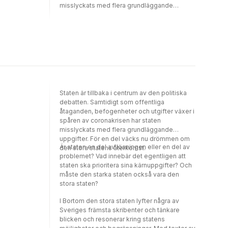
misslyckats med flera grundläggande
uppgifter. För en del väcks nu drömmen om
den stora statens återkomst. Är staten en del
av lösningen eller en del av problemet? Vad
innebär det egentligen att staten ska
prioritera sina kärnuppgifter? Och måste den
starka staten också vara den stora staten?
I Bortom den stora staten lyfter några av
Sveriges främsta skribenter och tänkare
blicken och resonerar kring statens
Staten är tillbaka i centrum av den politiska
möjligheter och begränsningar. Med texter av
debatten. Samtidigt som offentliga
Nicklas Berild Lundblad, Joakim Broman,
åtaganden, befogenheter och utgifter växer i
Fredrik Erixon, Stefan Fölster, Alexandra
spåren av coronakrisen har staten
Ivanov, Joakim Nergelius, Karin Pihl, Nima
misslyckats med flera grundläggande
Sanandaji, Karin Svanborg-Sjövall och
uppgifter. För en del väcks nu drömmen om
Mattias Svensson.
Är staten en del av lösningen eller en del av
den stora statens återkomst.
problemet? Vad innebär det egentligen att
staten ska prioritera sina kärnuppgifter? Och
måste den starka staten också vara den
stora staten?
I Bortom den stora staten lyfter några av
Sveriges främsta skribenter och tänkare
blicken och resonerar kring statens