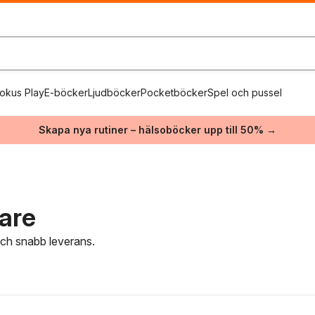
okus Play
E-böcker
Ljudböcker
Pocketböcker
Spel och pussel
Skapa nya rutiner – hälsoböcker upp till 50% →
are
 och snabb leverans.