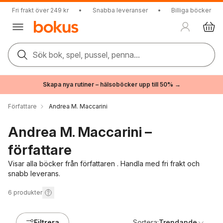
Fri frakt över 249 kr
•
Snabba leveranser
•
Billiga böcker
Sök bok, spel, pussel, penna...
Skapa nya rutiner – hälsoböcker upp till 50% →
Författare
Andrea M. Maccarini
Andrea M. Maccarini –
författare
Visar alla böcker från författaren . Handla med fri frakt och
snabb leverans.
6
produkter
Filtrera
Sortera:
Trendande