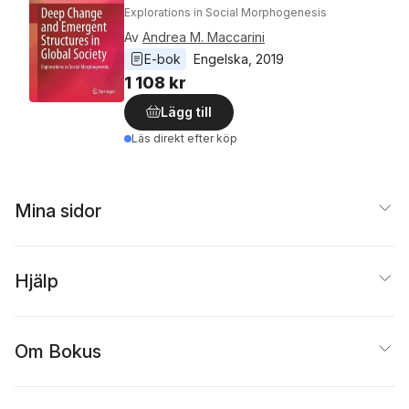
Explorations in Social Morphogenesis
Av
Andrea M. Maccarini
E-bok
Engelska
, 
2019
1 108 kr
Lägg till
Läs direkt efter köp
Mina sidor
Hjälp
Om Bokus