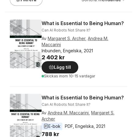
What is Essential to Being Human?
Can AI Robots Not Share It?
Av
Margaret S. Archer
,
Andrea M.
Maccarini
Inbunden, Engelska, 2021
2 402 kr
Lägg till
Skickas
inom 10-15 vardagar
What is Essential to Being Human?
Can AI Robots Not Share It?
Av
Andrea M. Maccarini
,
Margaret S.
Archer
E-bok
PDF
, 
Engelska
, 
2021
788 kr