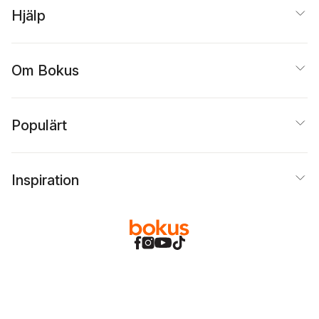
Hjälp
Om Bokus
Populärt
Inspiration
Bokus
@
Cookies
Anpassa cookies
Integritetspolicy
Köpvillkor