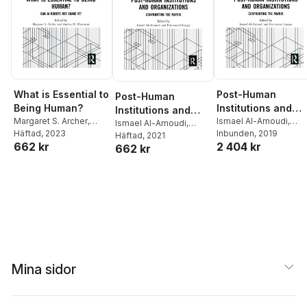
What is Essential to
Post-Human
Post-Human
Being Human?
Institutions and
Institutions and
Margaret S. Archer
,
Organizations
Ismael Al-Amoudi
,
Organizations
Ismael Al-Amoudi
,
Andrea M. Maccarini
Häftad
, 2023
Emmanuel Lazega
Inbunden
, 2019
Emmanuel Lazega
Häftad
, 2021
662 kr
2 404 kr
662 kr
Mina sidor