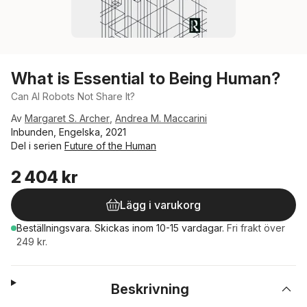
What is Essential to Being Human?
Can AI Robots Not Share It?
Av
Margaret S. Archer
,
Andrea M. Maccarini
Inbunden, Engelska, 2021
Del i serien
Future of the Human
2 404 kr
Lägg i varukorg
Beställningsvara.
Skickas
inom 10-15 vardagar
.
Fri frakt över
249 kr.
Beskrivning