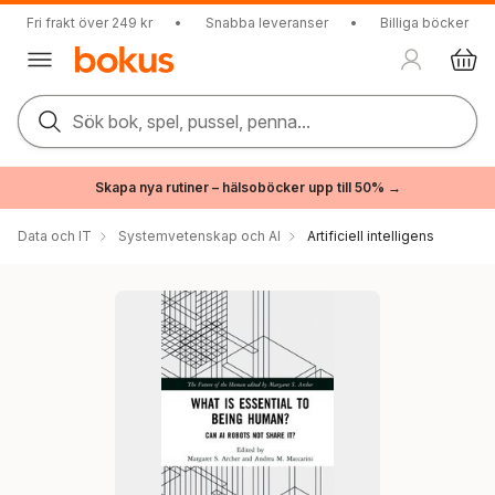
Fri frakt över 249 kr
•
Snabba leveranser
•
Billiga böcker
Sök bok, spel, pussel, penna...
Skapa nya rutiner – hälsoböcker upp till 50% →
Data och IT
Systemvetenskap och AI
Artificiell intelligens