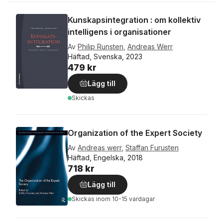
Kunskapsintegration : om kollektiv
intelligens i organisationer
Av
Philip Runsten
,
Andreas Werr
Häftad, Svenska, 2023
479 kr
Lägg till
Skickas
Organization of the Expert Society
Av
Andreas werr
,
Staffan Furusten
Häftad, Engelska, 2018
718 kr
Lägg till
Skickas
inom 10-15 vardagar