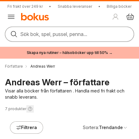
Fri frakt över 249 kr
•
Snabba leveranser
•
Billiga böcker
Sök bok, spel, pussel, penna...
Skapa nya rutiner – hälsoböcker upp till 50% →
Författare
Andreas Werr
Andreas Werr – författare
Visar alla böcker från författaren . Handla med fri frakt och
snabb leverans.
7
produkter
Filtrera
Sortera:
Trendande