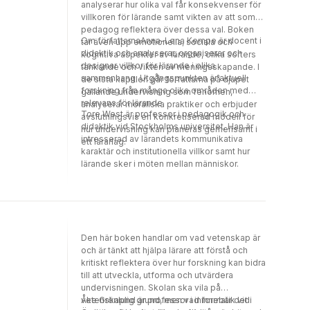
ambitionen att stimulera till en skoldebatt
analyserar hur olika val får konsekvenser för
som är förankrad i aktuell forskning om skola
villkoren för lärande samt vikten av att som
och utbildning. Perspektiv på skolans
pedagog reflektera över dessa val. Boken
problem vänder sig till studerande inom
Om författarnaAnna-Lena Kempe är docent i
tar även upp emotionella, sociala och
lärarutbildningens olika inriktningar,
didaktik och analyserar, organiserar och
kognitiva aspekter av lärande, olika sorters
verksamma inom utbildningsområdet samt
designar villkor för lärande i olika
tänkande och vikten av meningsskapande. I
andra som är intresserade av debatten om
sammanhang. Utgångspunkten är aktuell
de sista kapitlen går författarna på djupet
skolans problem.
forskning från många olika områden med
gällande undervisning som fenomen,
relevans för lärande.
analyserar moraliska praktiker och erbjuder
Tore West är professor i pedagogik och
avslutningsvis en konkretiserad modell för
didaktik vid Stockholms universitet. Han är
hur undervisning kan planeras gemensamt i
intresserad av lärandets kommunikativa
ett lärarlag.
karaktär och institutionella villkor samt hur
lärande sker i möten mellan människor.
Den här boken handlar om vad vetenskap är
och är tänkt att hjälpa lärare att förstå och
kritiskt reflektera över hur forskning kan bidra
till att utveckla, utforma och utvärdera
undervisningen. Skolan ska vila på
vetenskaplig grund, men vad innebär det i
Åke Grönlund är professor i informatik vid