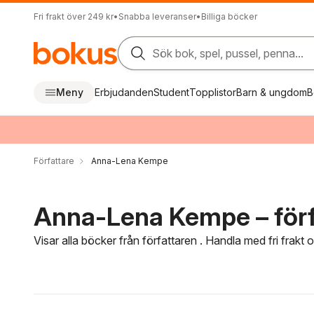
Fri frakt över 249 kr
•
Snabba leveranser
•
Billiga böcker
Sök bok, spel, pussel, penna...
Meny
Erbjudanden
Student
Topplistor
Barn & ungdom
B
Författare
Anna-Lena Kempe
Anna-Lena Kempe – förf
Visar alla böcker från författaren . Handla med fri frakt
Hoppa över filtreringsmeny