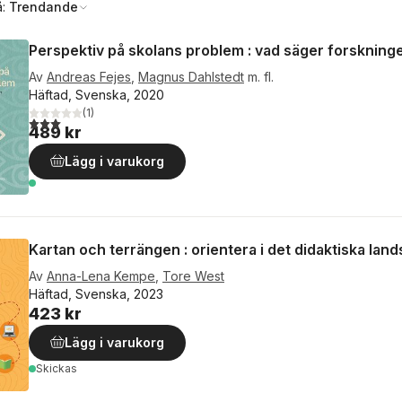
å:
Trendande
Perspektiv på skolans problem : vad säger forskning
Av
Andreas Fejes
,
Magnus Dahlstedt
m. fl.
Häftad, Svenska, 2020
(
1
)
3,0
utav 5 stjärnor. Totalt antal röster:
489 kr
Lägg i varukorg
Kartan och terrängen : orientera i det didaktiska lan
Av
Anna-Lena Kempe
,
Tore West
Häftad, Svenska, 2023
423 kr
Lägg i varukorg
Skickas