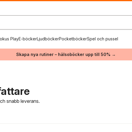
okus Play
E-böcker
Ljudböcker
Pocketböcker
Spel och pussel
Skapa nya rutiner – hälsoböcker upp till 50% →
attare
 och snabb leverans.