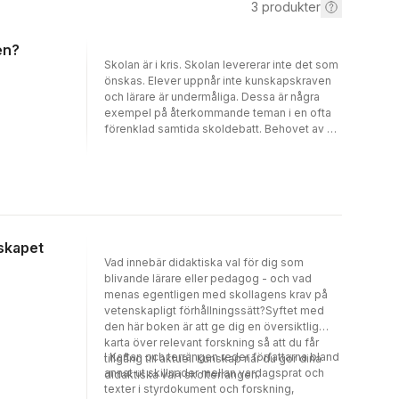
3
produkter
en?
Skolan är i kris. Skolan levererar inte det som
önskas. Elever uppnår inte kunskapskraven
och lärare är undermåliga. Dessa är några
exempel på återkommande teman i en ofta
förenklad samtida skoldebatt. Behovet av en
mer nyanserad diskussion om komplexiteten
i skolans problem är högst nödvändig.I
Perspektiv på skolans problem identifierar
ett flertal forskare problem som de menar att
skolan i dag står inför. Det handlar bland
annat om problem som rör demokrati, rasism,
språkplikt, skolvåld, betyg, ledarskap,
dskapet
skolmarknaden, juridifiering,
Vad innebär didaktiska val för dig som
distansundervisning, förskolan,
blivande lärare eller pedagog - och vad
vuxenutbildningen, folkhögskolan, och inte
menas egentligen med skollagens krav på
minst skoldebatten i sig. Boken ger
vetenskapligt förhållningssätt?Syftet med
perspektiv genom inspel från en rad
den här boken är att ge dig en översiktlig
initierade och etablerade forskare från olika
karta över relevant forskning så att du får
discipliner verksamma inom det breda
I Kartan och terrängen reder författarna bland
tillgång till aktuell kunskap när du gör dina
utbildningsvetenskapliga fältet. Med olika
annat ut skillnader mellan vardagsprat och
didaktiska val i skolterrängen.
nedslag i utbildningslandskapet är
texter i styrdokument och forskning,