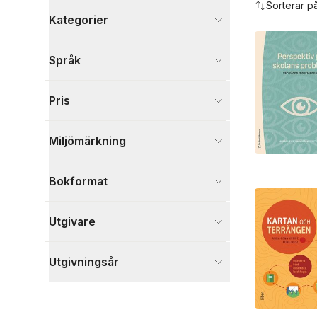
Sorterar p
Kategorier
Böcker
Språk
Psykologi och pedagogik
3
Visa fler
Pris
Visa fler
Miljömärkning
Bokformat
Utgivare
Utgivningsår