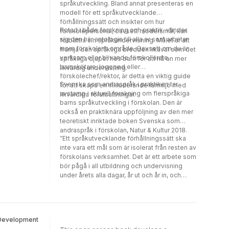
samt förskollärarstudenter som vill diskutera
språkutveckling. Bland annat presenteras en
och utveckla sin kunskap och
modell för ett språkutvecklande
handlingskompetens när det kommer till
förhållningssätt och insikter om hur
undervisning i förskolan. Boken är även
Rotad i både forskning och praktik, vänder
förskolepersonal, oavsett modersmål, kan
intressant som ett bidrag till utvecklingen av
sig den här antologin till alla er som arbetar
förbättra sin språkundervisning. Målet är att
förskolans didaktiska kunskapsfält.
inom förskolans område. Oavsett om du är
främja den språkliga bredden likaväl som det
verksam eller blivande förskollärare,
språkliga djupet hos barn för att nå en mer
barnskötare, logoped eller
likvärdig undervisning.
förskolechef/rektor, är detta en viktig guide
Svenska som andraspråk i praktiken tar
för att skapa en inkluderande lärmiljö med
avstamp i aktuell forskning om flerspråkiga
likvärdiga förutsättningar.
barns språkutveckling i förskolan. Den är
också en praktiknära uppföljning av den mer
teoretiskt inriktade boken Svenska som
andraspråk i förskolan, Natur & Kultur 2018.
”Ett språkutvecklande förhållningssätt ska
inte vara ett mål som är isolerat från resten av
förskolans verksamhet. Det är ett arbete som
bör pågå i all utbildning och undervisning
under årets alla dagar, år ut och år in, och
ständigt kroka arm med utbildningens
pågående mål.”Hanna Walsö, citat ur boken
d Development