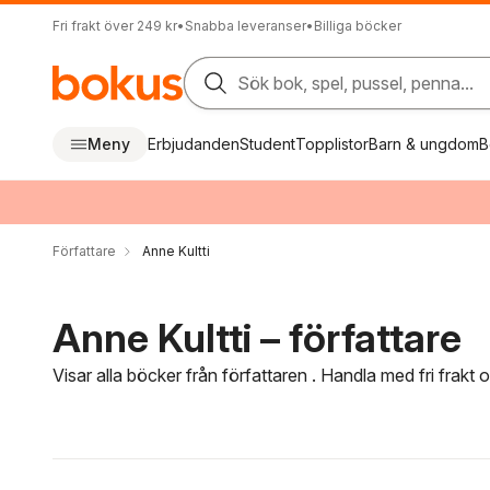
Fri frakt över 249 kr
•
Snabba leveranser
•
Billiga böcker
Sök bok, spel, pussel, penna...
Meny
Erbjudanden
Student
Topplistor
Barn & ungdom
B
Författare
Anne Kultti
Anne Kultti – författare
Visar alla böcker från författaren . Handla med fri frakt
Hoppa över filtreringsmeny