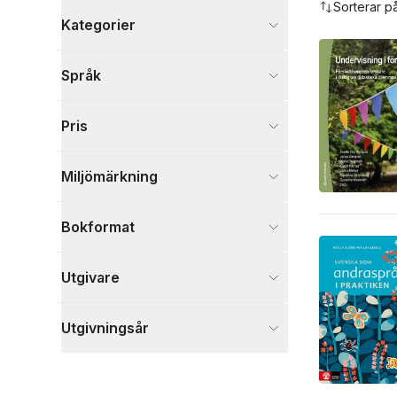
Sorterar p
Kategorier
Böcker
Språk
Psykologi och pedagogik
6
Språk och ordböcker
2
Pris
Samhälle och politik
1
Visa fler
Miljömärkning
Visa fler
Bokformat
Utgivare
Utgivningsår