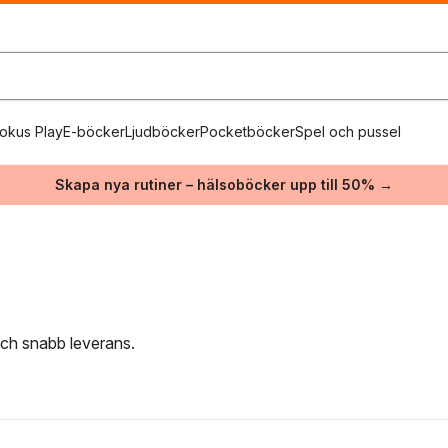
okus Play
E-böcker
Ljudböcker
Pocketböcker
Spel och pussel
Skapa nya rutiner – hälsoböcker upp till 50% →
 och snabb leverans.