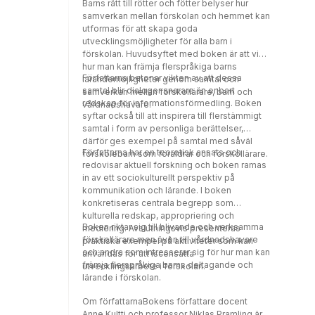
Barns rätt till rötter och fötter belyser hur
förskolan och de tidiga skolåren som ger
samverkan mellan förskolan och hemmet kan
stöd åt arbetet med yngre barn med olika
utformas för att skapa goda
kulturella och språkliga bakgrunder och
utvecklingsmöjligheter för alla barn i
deras familjer. Bokens kapitel rör sig mellan
förskolan. Huvudsyftet med boken är att visa
olika kontexter för att ge läsarna fler
hur man kan främja flerspråkiga barns
perspektiv och en bredare bild av vad
Författarna betonar vikten av att dessa
lärandemöjligheter genom samtal och
mångfaldsarbete innebär. Boken redogör för
samtal blir dialoger snarare än enbart
samverkan mellan förskollärare, barn och
internationella forskningssamarbeten och
redskap för informationsförmedling. Boken
vårdnadshavare.
olika aspekter av internationellt arbete, och
syftar också till att inspirera till flerstämmigt
innehåller såväl teoretiska diskussioner som
samtal i form av personliga berättelser,
praktiska tillämpningar. I varje kapitel finns
därför ges exempel på samtal med såväl
också diskussionsfrågor som kan skapa
Författarna har en teoretisk ansats och
förskolebarn som föräldrar och förskollärare.
grund för kritisk reflektion över det som
redovisar aktuell forskning och boken ramas
diskuterats i de olika kapitlen. Mångfald i
in av ett sociokulturellt perspektiv på
tidiga åldrar: interkulturellt lärande vänder sig
kommunikation och lärande. I boken
främst till studenter inom förskollärar- och
konkretiseras centrala begrepp som
lärarutbildning, och kan bidra till att skapa
kulturella redskap, appropriering och
Boken riktar sig till blivande och verksamma
större medvetenhet inom bland annat
mediering. Avslutningsvis presenteras
förskollärare men även till vårdnadshavare
kulturella, språkliga och utbildningsmässiga
praktiska exempel på aktiviteter som kan
och andra som intresserar sig för hur man kan
frågor.
användas för att iscensätta
främja flerspråkiga barns deltagande och
utvecklingsarbete i förskolan.
lärande i förskolan.
Om författarnaBokens författare docent
Anne Kultti och professor Niklas Pramling är