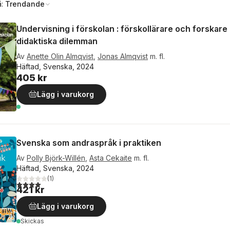
å:
Trendande
Undervisning i förskolan : förskollärare och forskare 
didaktiska dilemman
Av
Anette Olin Almqvist
,
Jonas Almqvist
m. fl.
Häftad, Svenska, 2024
405 kr
Lägg i varukorg
Svenska som andraspråk i praktiken
Av
Polly Björk-Willén
,
Asta Cekaite
m. fl.
Häftad, Svenska, 2024
(
1
)
4,0
utav 5 stjärnor. Totalt antal röster:
421 kr
Lägg i varukorg
Skickas