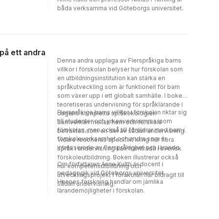
båda verksamma vid Göteborgs universitet.
 på ett andra
Denna andra upplaga av Flerspråkiga barns
villkor i förskolan belyser hur förskolan som
en utbildningsinstitution kan stärka en
språkutveckling som är funktionell för barn
som växer upp i ett globalt samhälle. I boken
teoretiseras undervisning för språklärande i
Flerspråkiga barns villkor i förskolan riktar sig
dagens komplexa språkekologier.
till studenter och yrkesverksamma inom
Samverkan mellan hem och förskola
förskolan, men också till föräldrar med barn i
betraktas som en del av sådan undervisning.
förskoleverksamhet och andra som är
Vidare resoneras specifikt kring hur flera
intresserade av flerspråkighet och lärande.
språk i undervisning kan framträda i svensk
förskoleutbildning. Boken illustrerar också
Om författaren:Anne Kultti är docent i
hur kompetensutbildning och
pedagogik vid Göteborgs universitet.
utvecklingsprojekt i förskolan har bidragit till
Hennes forskning handlar om jämlika
sådan undervisning.
lärandemöjligheter i förskolan.