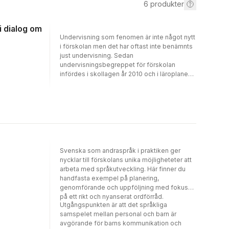
6
produkter
i dialog om
Undervisning som fenomen är inte något nytt
i förskolan men det har oftast inte benämnts
just undervisning. Sedan
undervisningsbegreppet för förskolan
infördes i skollagen år 2010 och i läroplanen
2018 har dock diskussionen om begreppet
varit livlig bland både förskolans pedagoger
och förskoleforskare.I denna bok definierar
13 förskollärare undervisningen i förskolan i
form av didaktiska dilemman. I varje kapitel
beskrivs ett undervisningsfall som sedan
bearbetas i en dialog med forskare och
andra förskollärare som kommenterar
Svenska som andraspråk i praktiken ger
dilemmat ur sina perspektiv. Avslutningsvis
nycklar till förskolans unika möjligheteter att
reflekterar förskollärarna över dialogen och
arbeta med språkutveckling. Här finner du
drar slutsatser som bidrar till ny didaktisk
handfasta exempel på planering,
kunskap, sprungen ur och avsedd för
genomförande och uppföljning med fokus
förskolan.Undervisning i förskolan.
på ett rikt och nyanserat ordförråd.
Förskollärare och forskare i dialog om
Utgångspunkten är att det språkliga
didaktiska dilemman vänder sig till
samspelet mellan personal och barn är
förskollärare och annan personal i förskolan
avgörande för barns kommunikation och