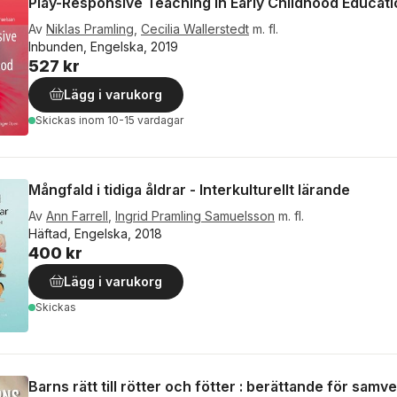
Play-Responsive Teaching in Early Childhood Educati
Av
Niklas Pramling
,
Cecilia Wallerstedt
m. fl.
Inbunden, Engelska, 2019
527 kr
Lägg i varukorg
Skickas
inom 10-15 vardagar
Mångfald i tidiga åldrar - Interkulturellt lärande
Av
Ann Farrell
,
Ingrid Pramling Samuelsson
m. fl.
Häftad, Engelska, 2018
400 kr
Lägg i varukorg
Skickas
Barns rätt till rötter och fötter : berättande för samve