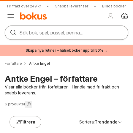
Fri frakt över 249 kr
•
Snabba leveranser
•
Billiga böcker
Sök bok, spel, pussel, penna...
Skapa nya rutiner – hälsoböcker upp till 50% →
Författare
Antke Engel
Antke Engel – författare
Visar alla böcker från författaren . Handla med fri frakt och
snabb leverans.
6
produkter
Filtrera
Sortera:
Trendande