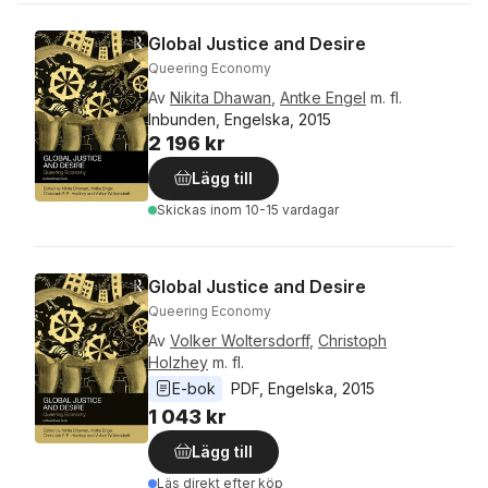
Global Justice and Desire
Queering Economy
Av
Nikita Dhawan
,
Antke Engel
m. fl.
Inbunden, Engelska, 2015
2 196 kr
Lägg till
Skickas
inom 10-15 vardagar
Global Justice and Desire
Queering Economy
Av
Volker Woltersdorff
,
Christoph
Holzhey
m. fl.
E-bok
PDF
, 
Engelska
, 
2015
1 043 kr
Lägg till
Läs direkt efter köp