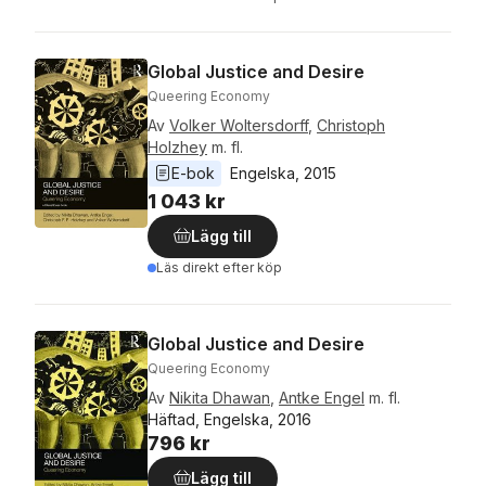
Global Justice and Desire
Queering Economy
Av
Volker Woltersdorff
,
Christoph
Holzhey
m. fl.
E-bok
Engelska
, 
2015
1 043 kr
Lägg till
Läs direkt efter köp
Global Justice and Desire
Queering Economy
Av
Nikita Dhawan
,
Antke Engel
m. fl.
Häftad, Engelska, 2016
796 kr
Lägg till