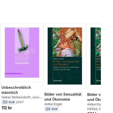
Unbeschreiblich
männlich
Bilder von Sexualität
Bilder von Sex
Volker Woltersdorff
,
Josch
und Ökonomie
und Ökonomie
Hoenes
,
Robin Bauer
E-bok
2007
Antke Engel
Antke Engel
112 kr
Häftad
, 2017
E-bok