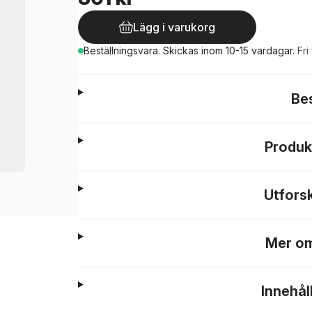
Lägg i varukorg
Beställningsvara.
Skickas
inom 10-15 vardagar
.
Fri
Be
Produk
Utfors
Mer om
Innehål