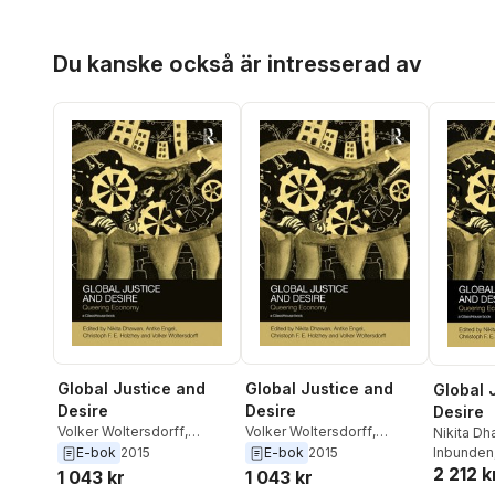
Hoppa över listan
Du kanske också är intresserad av
Global Justice and
Global Justice and
Global 
Desire
Desire
Desire
Volker Woltersdorff
,
Volker Woltersdorff
,
Nikita D
Christoph Holzhey
,
Antke
Christoph Holzhey
,
Antke
E-bok
2015
E-bok
2015
Christop
Inbunden
Engel
,
Nikita Dhawan
Engel
,
Nikita Dhawan
2 212 k
Woltersd
1 043 kr
1 043 kr