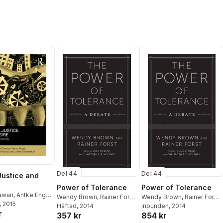
Del 44
Del 44
Justice and
Power of Tolerance
Power of Tolerance
hawan
,
Antke Engel
,
Wendy Brown
,
Rainer Forst
,
Wendy Brown
,
Rainer Forst
,
h Holzhey
, 2015
,
Volker
Luca Di Blasi
Häftad
, 2014
,
Christoph
Luca Di Blasi
Inbunden
, 2014
,
Christoph
r
orff
357 kr
854 kr
Holzhey
Holzhey