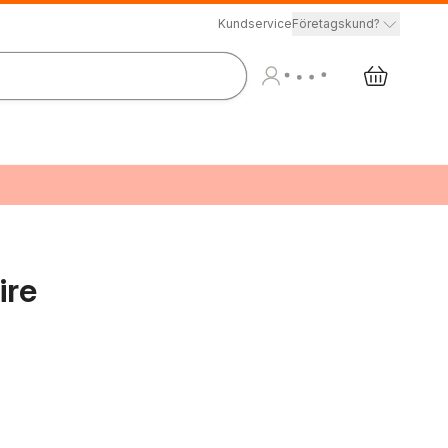
Kundservice
Företagskund?
ire