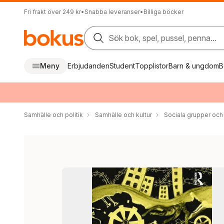
Fri frakt över 249 kr
•
Snabba leveranser
•
Billiga böcker
Sök bok, spel, pussel, penna...
Meny
Erbjudanden
Student
Topplistor
Barn & ungdom
B
Samhälle och politik
Samhälle och kultur
Sociala grupper och 