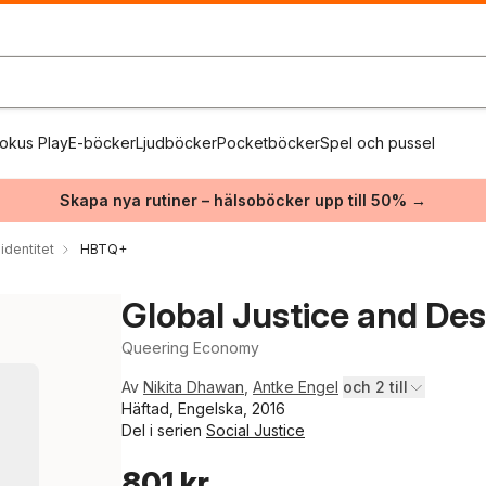
okus Play
E-böcker
Ljudböcker
Pocketböcker
Spel och pussel
Skapa nya rutiner – hälsoböcker upp till 50% →
identitet
HBTQ+
Global Justice and Des
Queering Economy
Av
Nikita Dhawan
,
Antke Engel
och 2 till
Häftad, Engelska, 2016
Del i serien
Social Justice
801 kr