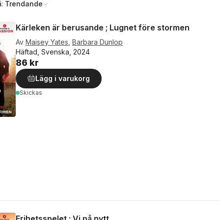
å:
Trendande
Kärleken är berusande ; Lugnet före stormen
Av
Maisey Yates
,
Barbara Dunlop
Häftad, Svenska, 2024
86 kr
Lägg i varukorg
Skickas
Frihetsspelet ; Vi på nytt