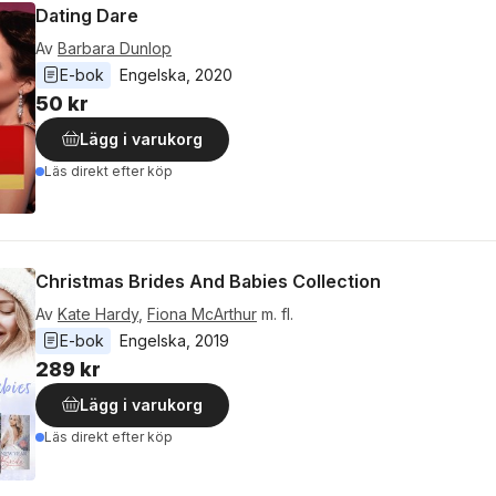
Dating Dare
Av
Barbara Dunlop
E-bok
Engelska
, 
2020
50 kr
Lägg i varukorg
Läs direkt efter köp
Christmas Brides And Babies Collection
Av
Kate Hardy
,
Fiona McArthur
m. fl.
E-bok
Engelska
, 
2019
289 kr
Lägg i varukorg
Läs direkt efter köp