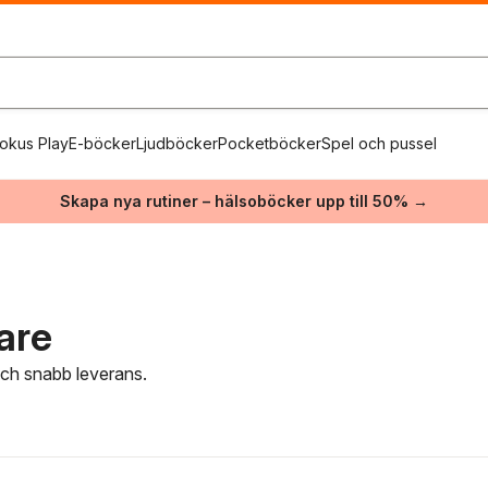
okus Play
E-böcker
Ljudböcker
Pocketböcker
Spel och pussel
Skapa nya rutiner – hälsoböcker upp till 50% →
are
 och snabb leverans.