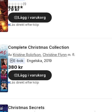
(
1
)
5,0
utav 5 stjärnor. Totalt antal röster:
79 kr
Lägg i varukorg
Läs direkt efter köp
Complete Christmas Collection
Av
Kristine Rolofson
,
Christine Flynn
m. fl.
E-bok
Engelska
, 
2019
380 kr
Lägg i varukorg
Läs direkt efter köp
Christmas Secrets