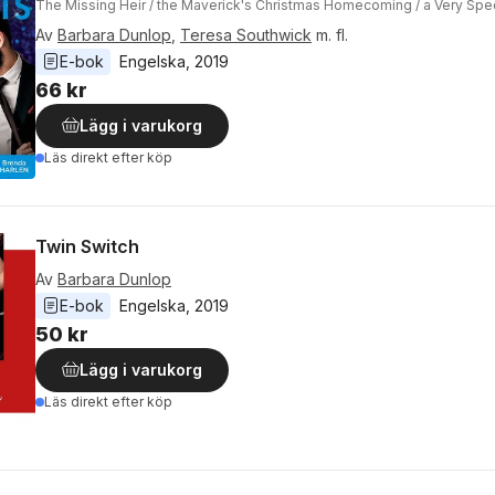
The Missing Heir / the Maverick's Christmas Homecoming / a Very Spec
Av
Barbara Dunlop
,
Teresa Southwick
m. fl.
E-bok
Engelska
, 
2019
66 kr
Lägg i varukorg
Läs direkt efter köp
Twin Switch
Av
Barbara Dunlop
E-bok
Engelska
, 
2019
50 kr
Lägg i varukorg
Läs direkt efter köp