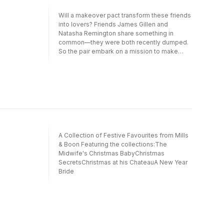
Will a makeover pact transform these friends
into lovers? Friends James Gillen and
Natasha Remington share something in
common—they were both recently dumped.
So the pair embark on a mission to make
each other irresistible to the opposite sex.
But when becoming seductive means
seducing each other, the white-hot attraction
they ignite might change everything…
A Collection of Festive Favourites from Mills
& Boon Featuring the collections:The
Midwife's Christmas BabyChristmas
SecretsChristmas at his ChateauA New Year
Bride