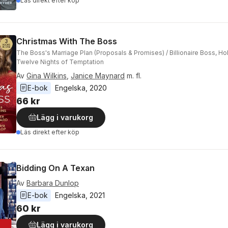
Läs direkt efter köp
Christmas With The Boss
The Boss's Marriage Plan (Proposals & Promises) / Billionaire Boss, Ho
Twelve Nights of Temptation
Av
Gina Wilkins
,
Janice Maynard
m. fl.
E-bok
Engelska
, 
2020
66 kr
Lägg i varukorg
Läs direkt efter köp
Bidding On A Texan
Av
Barbara Dunlop
E-bok
Engelska
, 
2021
60 kr
Lägg i varukorg