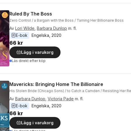
Ruled By The Boss
Zero Control / a Bargain with the Boss / Taming Her Billionaire Boss
Av
Lori Wilde
,
Barbara Dunlop
m. fl.
E-bok
Engelska
, 
2020
66 kr
Lägg i varukorg
Läs direkt efter köp
Mavericks: Bringing Home The Billionaire
His Stolen Bride (Chicago Sons) / to Catch a Camden / Resisting Her R
Av
Barbara Dunlop
,
Victoria Pade
m. fl.
E-bok
Engelska
, 
2020
66 kr
Lägg i varukorg