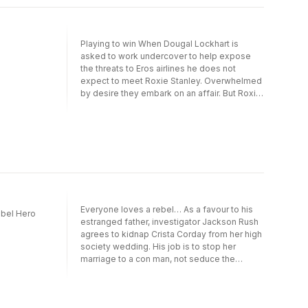
Playing to win When Dougal Lockhart is
asked to work undercover to help expose
the threats to Eros airlines he does not
expect to meet Roxie Stanley. Overwhelmed
by desire they embark on an affair. But Roxie
has her own reasons for being there…and
her own secrets!•Tuck Tucker has played
the role of carefree billionaire. Until his
brother disappears and he has to take over
the family empire. He needs the help of
Amber Bowen, his brother’s PA. But she is
determined to keep his brother’s
whereabouts a secret. Unless Tuck can
convince her to make a bargain with the
Everyone loves a rebel… As a favour to his
ebel Hero
boss…•When Blake Jarrod’s devoted
estranged father, investigator Jackson Rush
assistant suddenly resigns, the hotelier
agrees to kidnap Crista Corday from her high
wants answers. But Samantha Thompson
society wedding. His job is to stop her
wasn’t talking. Turning her two weeks notice
marriage to a con man, not seduce the
into four, Blake gives himself one month to
alluring Crista himself. But two days together,
seduce the truth from her. And despite his
on the run from her fiancé's shady family,
rule about business and pleasure never
obliterate every rule…•Gia Grant is unlucky in
mixing, Blake intends to make the most of his