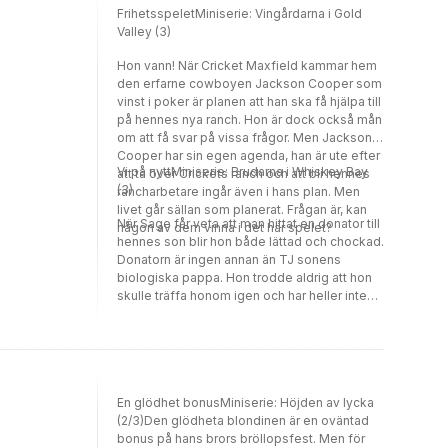
FrihetsspeletMiniserie: Vingårdarna i Gold
Valley (3)
Hon vann! När Cricket Maxfield kammar hem
den erfarne cowboyen Jackson Cooper som
vinst i poker är planen att han ska få hjälpa till
på hennes nya ranch. Hon är dock också mån
om att få svar på vissa frågor. Men Jackson
Cooper har sin egen agenda, han är ute efter
Vi på nyttMiniserie: Brudarna i Whiskey Bay
att ta över Crickets ranch och att bli hennes
(3)
rancharbetare ingår även i hans plan. Men
livet går sällan som planerat. Frågan är, kan
När Sage får veta att man hittat en donator till
någon av dem vinna i det här spelet?
hennes son blir hon både lättad och chockad.
Donatorn är ingen annan än TJ sonens
biologiska pappa. Hon trodde aldrig att hon
skulle träffa honom igen och har heller inte
berättat om deras gemensamma barn. För
Sage öppnas nu en helt ny värld. Frågan är
hur TJ kommer att reagera när han får höra
sanningen.
En glödhet bonusMiniserie: Höjden av lycka
(2/3)Den glödheta blondinen är en oväntad
bonus på hans brors bröllopsfest. Men för