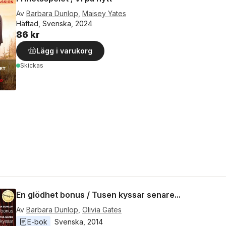
Av
Barbara Dunlop
,
Maisey Yates
Häftad, Svenska, 2024
86 kr
Lägg i varukorg
Skickas
En glödhet bonus / Tusen kyssar senare...
Av
Barbara Dunlop
,
Olivia Gates
E-bok
Svenska
, 
2014