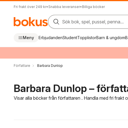
Fri frakt över 249 kr
•
Snabba leveranser
•
Billiga böcker
Sök bok, spel, pussel, penna...
Meny
Erbjudanden
Student
Topplistor
Barn & ungdom
B
Författare
Barbara Dunlop
Barbara Dunlop – författ
Visar alla böcker från författaren . Handla med fri frakt
Hoppa över filtreringsmeny