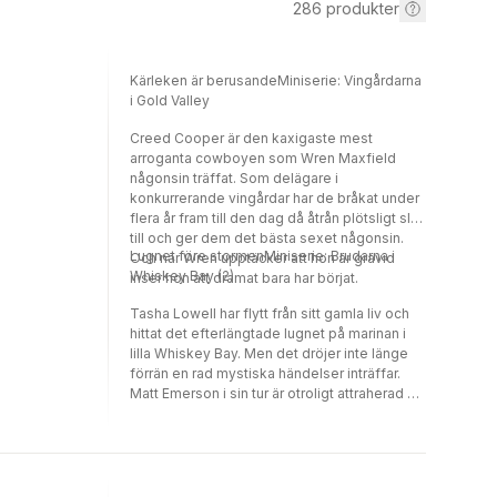
286
produkter
Kärleken är berusandeMiniserie: Vingårdarna
i Gold Valley
Creed Cooper är den kaxigaste mest
arroganta cowboyen som Wren Maxfield
någonsin träffat. Som delägare i
konkurrerande vingårdar har de bråkat under
flera år fram till den dag då åtrån plötsligt slår
till och ger dem det bästa sexet någonsin.
Lugnet före stormenMiniserie: Brudarna i
Och när Wren upptäcker att hon är gravid
Whiskey Bay (2)
inser hon att dramat bara har börjat.
Tasha Lowell har flytt från sitt gamla liv och
hittat det efterlängtade lugnet på marinan i
lilla Whiskey Bay. Men det dröjer inte länge
förrän en rad mystiska händelser inträffar.
Matt Emerson i sin tur är otroligt attraherad av
sin nya kvinnliga chefsmekaniker men
förbryllad över de plötsliga olyckorna på
hans marina. Finns det något samband?
Kanske kan han ta reda på det genom att lära
känna henne lite närmare.