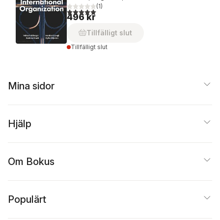
(
1
)
5,0
utav 5 stjärnor. Totalt antal röster:
496 kr
Tillfälligt slut
Tillfälligt slut
Mina sidor
Hjälp
Om Bokus
Populärt