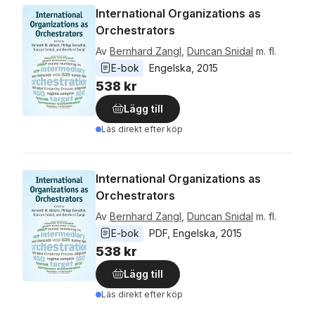
International Organizations as
Orchestrators
Av
Bernhard Zangl
,
Duncan Snidal
m. fl.
E-bok
Engelska
, 
2015
538 kr
Lägg till
Läs direkt efter köp
International Organizations as
Orchestrators
Av
Bernhard Zangl
,
Duncan Snidal
m. fl.
E-bok
PDF
, 
Engelska
, 
2015
538 kr
Lägg till
Läs direkt efter köp