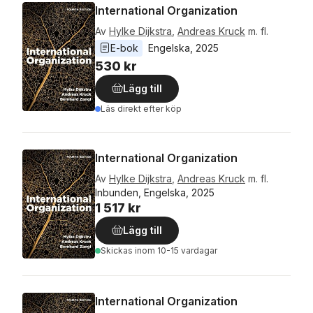
International Organization
Av
Hylke Dijkstra
,
Andreas Kruck
m. fl.
E-bok
Engelska
, 
2025
530 kr
Lägg till
Läs direkt efter köp
International Organization
Av
Hylke Dijkstra
,
Andreas Kruck
m. fl.
Inbunden, Engelska, 2025
1 517 kr
Lägg till
Skickas
inom 10-15 vardagar
International Organization