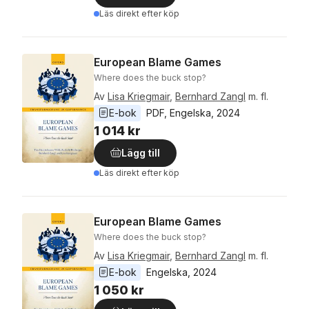
Läs direkt efter köp
European Blame Games
Where does the buck stop?
Av
Lisa Kriegmair
,
Bernhard Zangl
m. fl.
E-bok
PDF
, 
Engelska
, 
2024
1 014 kr
Lägg till
Läs direkt efter köp
European Blame Games
Where does the buck stop?
Av
Lisa Kriegmair
,
Bernhard Zangl
m. fl.
E-bok
Engelska
, 
2024
1 050 kr