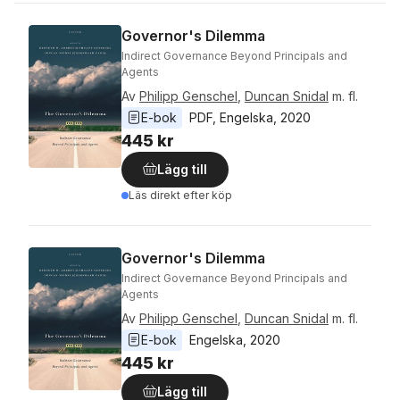
Governor's Dilemma
Indirect Governance Beyond Principals and
Agents
Av
Philipp Genschel
,
Duncan Snidal
m. fl.
E-bok
PDF
, 
Engelska
, 
2020
445 kr
Lägg till
Läs direkt efter köp
Governor's Dilemma
Indirect Governance Beyond Principals and
Agents
Av
Philipp Genschel
,
Duncan Snidal
m. fl.
E-bok
Engelska
, 
2020
445 kr
Lägg till