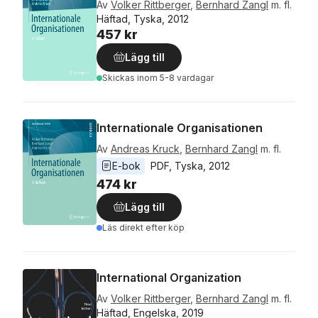
Av
Volker Rittberger
,
Bernhard Zangl
m. fl.
Häftad, Tyska, 2012
457 kr
Lägg till
Skickas
inom 5-8 vardagar
Internationale Organisationen
Av
Andreas Kruck
,
Bernhard Zangl
m. fl.
E-bok
PDF
, 
Tyska
, 
2012
474 kr
Lägg till
Läs direkt efter köp
International Organization
Av
Volker Rittberger
,
Bernhard Zangl
m. fl.
Häftad, Engelska, 2019