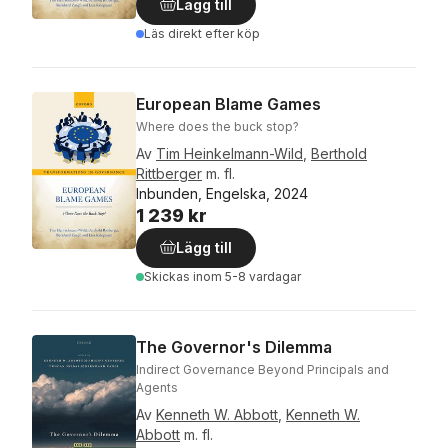
Lägg till
Läs direkt efter köp
European Blame Games
Where does the buck stop?
Av
Tim Heinkelmann-Wild
,
Berthold
Rittberger
m. fl.
Inbunden, Engelska, 2024
1 239 kr
Lägg till
Skickas
inom 5-8 vardagar
The Governor's Dilemma
Indirect Governance Beyond Principals and
Agents
Av
Kenneth W. Abbott
,
Kenneth W.
Abbott
m. fl.