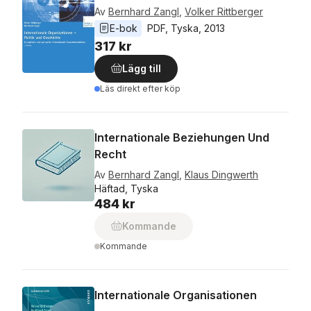
Av
Bernhard Zangl
,
Volker Rittberger
E-bok
PDF
, 
Tyska
, 
2013
317 kr
Lägg till
Läs direkt efter köp
Internationale Beziehungen Und
Recht
Av
Bernhard Zangl
,
Klaus Dingwerth
Häftad, Tyska
484 kr
Kommande
Kommande
Internationale Organisationen