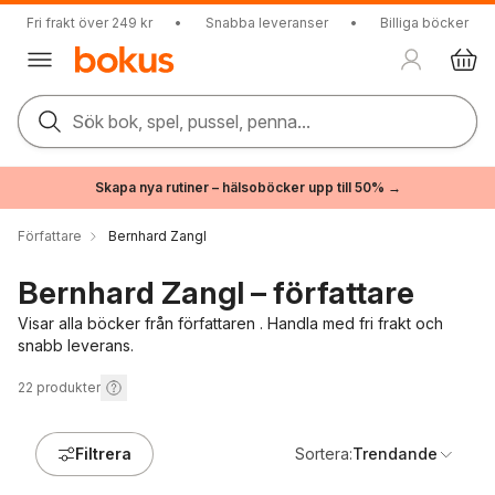
Fri frakt över 249 kr
•
Snabba leveranser
•
Billiga böcker
Sök bok, spel, pussel, penna...
Skapa nya rutiner – hälsoböcker upp till 50% →
Författare
Bernhard Zangl
Bernhard Zangl – författare
Visar alla böcker från författaren . Handla med fri frakt och
snabb leverans.
22
produkter
Filtrera
Sortera:
Trendande