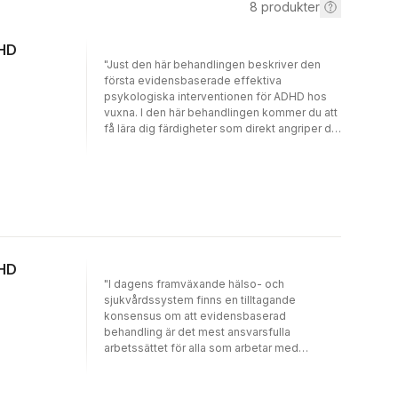
8
produkter
DHD
"Just den här behandlingen beskriver den
första evidensbaserade effektiva
psykologiska interventionen för ADHD hos
vuxna. I den här behandlingen kommer du att
få lära dig färdigheter som direkt angriper de
tre kategorier av symtom som gör det svårt
att leva med ADHD som vuxen. Dessa
kategorier innefattar att vara impulsiv och
lättdistraherad samt att ha svårigheter att
organisera och planera. Behandlingen kan på
ett effektivt sätt kombineras med
medicinering, eller, för de 50 procent av
medicinerande för vilka läkemedel endast
DHD
ger begränsad hjälp, kan den vara tillräcklig
"I dagens framväxande hälso- och
som enda insats." David H Barlow,
sjukvårdssystem finns en tilltagande
chefredaktör, Treatments that Work Vuxna
konsensus om att evidensbaserad
som lider av
behandling är det mest ansvarsfulla
uppmärksamhets/hyperaktivitetsstörning
arbetssättet för alla som arbetar med
(ADHD) vet att det kan få påtagliga negativa
psykisk hälsa... Nu har vi fått den första
konsekvenser på arbetsplatsen, för
evidensbaserade behandlingen för ADHD
självförtroendet och i interaktionen med
hos vuxna, utarbetad av en grupp ledande