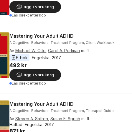
Lägg i varukorg
Läs direkt efter köp
Mastering Your Adult ADHD
A Cognitive-Behavioral Treatment Program, Client Workbook
Av
Michael W. Otto
,
Carol A. Perlman
m. fl.
E-bok
Engelska
, 
2017
492 kr
Lägg i varukorg
Läs direkt efter köp
Mastering Your Adult ADHD
A Cognitive-Behavioral Treatment Program, Therapist Guide
Av
Steven A. Safren
,
Susan E. Sprich
m. fl.
Häftad, Engelska, 2017
871 kr