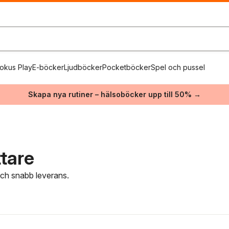
okus Play
E-böcker
Ljudböcker
Pocketböcker
Spel och pussel
Skapa nya rutiner – hälsoböcker upp till 50% →
ttare
 och snabb leverans.