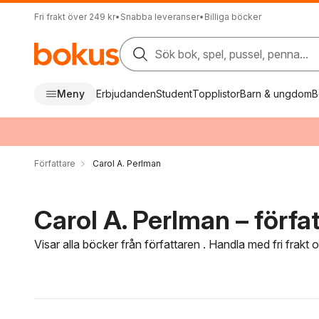
Fri frakt över 249 kr
•
Snabba leveranser
•
Billiga böcker
Sök bok, spel, pussel, penna...
Meny
Erbjudanden
Student
Topplistor
Barn & ungdom
B
Författare
Carol A. Perlman
Carol A. Perlman – förfa
Visar alla böcker från författaren . Handla med fri frakt
Hoppa över filtreringsmeny