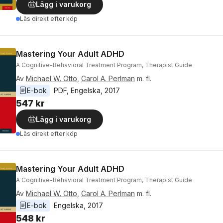
Lägg i varukorg
Läs direkt efter köp
Mastering Your Adult ADHD
A Cognitive-Behavioral Treatment Program, Therapist Guide
Av
Michael W. Otto
,
Carol A. Perlman
m. fl.
E-bok
PDF
, 
Engelska
, 
2017
547 kr
Lägg i varukorg
Läs direkt efter köp
Mastering Your Adult ADHD
A Cognitive-Behavioral Treatment Program, Therapist Guide
Av
Michael W. Otto
,
Carol A. Perlman
m. fl.
E-bok
Engelska
, 
2017
548 kr