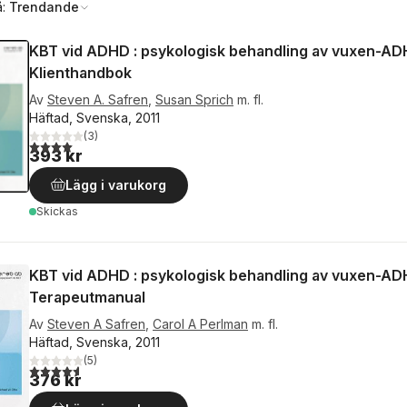
å:
Trendande
KBT vid ADHD : psykologisk behandling av vuxen-A
Klienthandbok
Av
Steven A. Safren
,
Susan Sprich
m. fl.
Häftad, Svenska, 2011
(
3
)
4,0
utav 5 stjärnor. Totalt antal röster:
393 kr
Lägg i varukorg
Skickas
KBT vid ADHD : psykologisk behandling av vuxen-A
Terapeutmanual
Av
Steven A Safren
,
Carol A Perlman
m. fl.
Häftad, Svenska, 2011
(
5
)
4,6
utav 5 stjärnor. Totalt antal röster:
376 kr