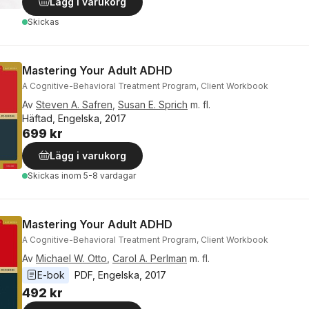
Lägg i varukorg
Skickas
Mastering Your Adult ADHD
A Cognitive-Behavioral Treatment Program, Client Workbook
Av
Steven A. Safren
,
Susan E. Sprich
m. fl.
Häftad, Engelska, 2017
699 kr
Lägg i varukorg
Skickas
inom 5-8 vardagar
Mastering Your Adult ADHD
A Cognitive-Behavioral Treatment Program, Client Workbook
Av
Michael W. Otto
,
Carol A. Perlman
m. fl.
E-bok
PDF
, 
Engelska
, 
2017
492 kr