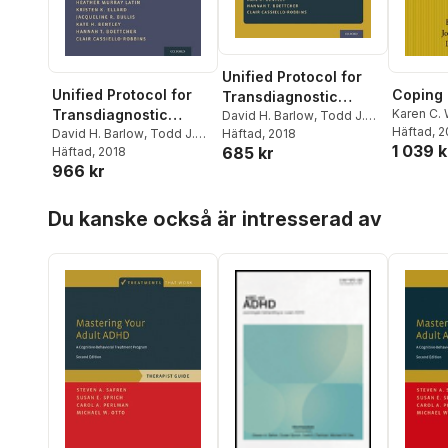
Unified Protocol for
Unified Protocol for
Coping
Transdiagnostic
Transdiagnostic
Karen C. 
Treatment of
David H. Barlow
,
Todd J.
Lochman
Häftad
, 
Farchione
Häftad
, 2018
,
Shannon Sauer-
Treatment of
David H. Barlow
,
Todd J.
Emotional Disorders
1 039 k
685 kr
Zavala
,
Heather Murray
Farchione
Häftad
, 2018
,
Shannon Sauer-
Emotional Disorders
966 kr
Latin
,
Kristen K. Ellard
,
Zavala
,
Heather Murray
Jacqueline R. Bullis
,
Kate H.
Latin
,
Kristen K. Ellard
,
Hoppa över listan
Bentley
,
Hannah T.
Jacqueline R. Bullis
,
Kate H.
Du kanske också är intresserad av
Boettcher
,
Clair Cassiello-
Bentley
,
Hannah T.
Robbins
Boettcher
,
Clair Cassiello-
Robbins