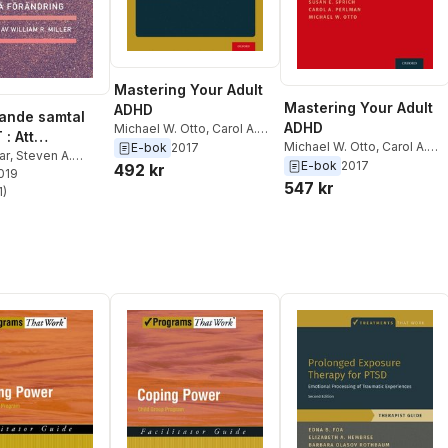
Mastering Your Adult
Mastering Your Adult
ADHD
ande samtal
ADHD
Michael W. Otto
,
Carol A.
: Att
Perlman
,
Susan E. Sprich
,
Michael W. Otto
,
Carol A.
E-bok
2017
era metoder
ar
,
Steven A.
Steven A. Safren
Perlman
,
Susan E. Sprich
,
E-bok
2017
492 kr
2019
 uppnå
Steven A. Safren
547 kr
1
)
ing
stjärnor. Totalt antal röster: