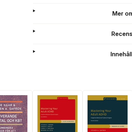
Mer om
Recens
Innehål