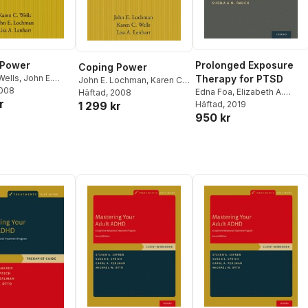
 Power
Prolonged Exposure
Coping Power
Wells
,
John E.
Therapy for PTSD
John E. Lochman
,
Karen C.
2008
,
Lisa A. Lenhart
Edna Foa
,
Elizabeth A.
Wells
Häftad
,
Lisa A. Lenhart
, 2008
r
Hembree
Häftad
, 2019
,
Barbara Olasov
1 299 kr
950 kr
Rothbaum
,
Sheila Rauch