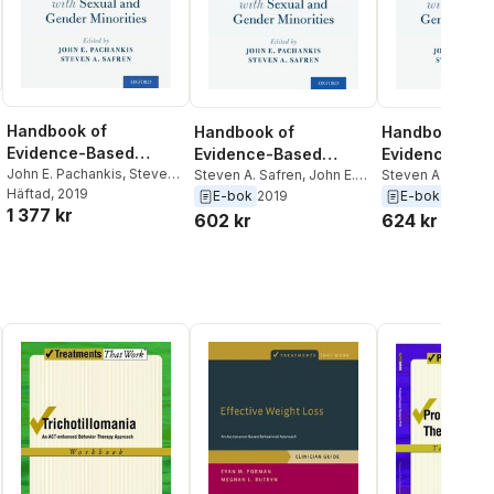
Handbook of
Handbook of
Handbook of
Evidence-Based
Evidence-Based
Evidence-Bas
Mental Health
John E. Pachankis
,
Steven
Mental Health
Steven A. Safren
,
John E.
Mental Health
Steven A. Safren
A. Safren
Häftad
, 2019
Pachankis
Pachankis
E-bok
2019
E-bok
2019
Practice with Sexual
Practice with Sexual
Practice with
1 377 kr
602 kr
624 kr
and Gender Minorities
and Gender Minorities
and Gender Mi