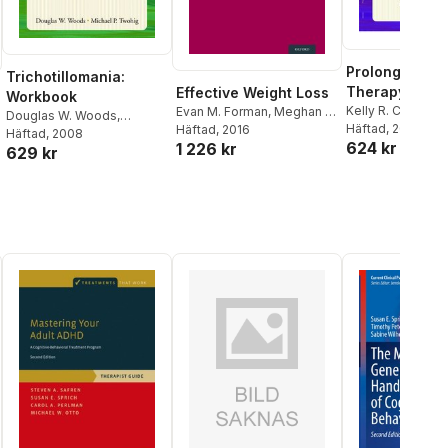
Prolonged Ex
Trichotillomania:
Therapy for P
Effective Weight Loss
Workbook
Teen Workbo
Kelly R. Chrestm
Evan M. Forman
,
Meghan L.
Douglas W. Woods
,
Gilboa-Schecht
Häftad
, 2008
Butryn
Häftad
, 2016
Michael P. Twohig
Häftad
, 2008
624 kr
B. Foa
1 226 kr
629 kr