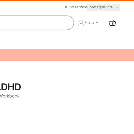
Kundservice
Företagskund?
 ADHD
t Workbook