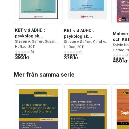
KBT vid ADHD :
KBT vid ADHD :
Motiver
psykologisk
psykologisk
och KBT 
behandling av vuxen-
Steven A. Safren
,
Susan
behandling av vuxen-
Steven A Safren
,
Carol A
kombin
Sylvie Na
Sprich
Häftad
,
, 2011
Carol A. Perlman
,
Perlman
Häftad
, 2011
,
Susan Sprich
,
ADHD Klienthandbok
ADHD Terapeutmanual
Safren
Häftad
, 
för att
Michael W. Otto
(
3
)
Michael W Otto
(
5
)
4,0
utav 5 stjärnor. Totalt antal röster:
4,6
utav 5 stjärnor. Totalt antal röster:
(
förändr
393 kr
376 kr
4,0
utav 5 
480 kr
Hoppa över listan
Mer från samma serie