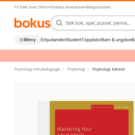
Fri frakt över 249 kr
•
Snabba leveranser
•
Billiga böcker
Sök bok, spel, pussel, penna...
Meny
Erbjudanden
Student
Topplistor
Barn & ungdom
B
Psykologi och pedagogik
Psykologi
Psykologi: känslor