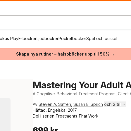
okus Play
E-böcker
Ljudböcker
Pocketböcker
Spel och pussel
Skapa nya rutiner – hälsoböcker upp till 50% →
Mastering Your Adult
A Cognitive-Behavioral Treatment Program, Clien
Av
Steven A. Safren
,
Susan E. Sprich
och 2 till
Häftad, Engelska, 2017
Del i serien
Treatments That Work
699 kr