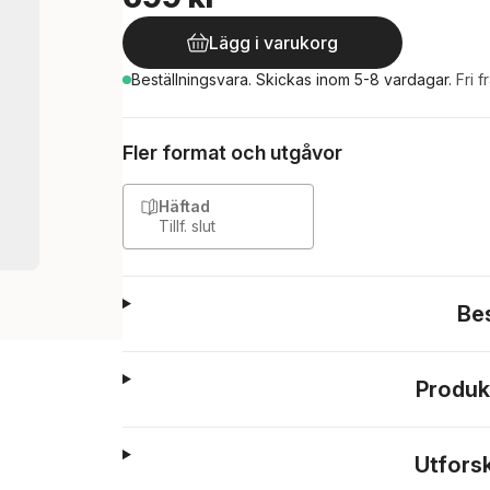
Lägg i varukorg
Beställningsvara.
Skickas
inom 5-8 vardagar
.
Fri f
Fler format och utgåvor
Häftad
Tillf. slut
Be
Produk
Utfors