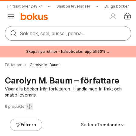
Fri frakt över 249 kr
•
Snabba leveranser
•
Billiga böcker
Sök bok, spel, pussel, penna...
Skapa nya rutiner – hälsoböcker upp till 50% →
Författare
Carolyn M. Baum
Carolyn M. Baum – författare
Visar alla böcker från författaren . Handla med fri frakt och
snabb leverans.
6
produkter
Filtrera
Sortera:
Trendande