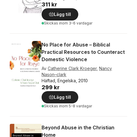
311 kr
Lägg till
Skickas
inom 3-6 vardagar
No Place for Abuse – Biblical
Practical Resources to Counteract
Domestic Violence
Av
Catherine Clark Kroeger
,
Nancy
Nason–clark
Häftad, Engelska, 2010
299 kr
Lägg till
Skickas
inom 5-8 vardagar
Beyond Abuse in the Christian
Home