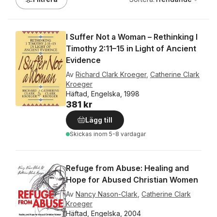
I Suffer Not a Woman – Rethinking I
Timothy 2:11–15 in Light of Ancient
Evidence
Av
Richard Clark Kroeger
,
Catherine Clark
Kroeger
Häftad, Engelska, 1998
381 kr
Lägg till
Skickas
inom 5-8 vardagar
Refuge from Abuse: Healing and
Hope for Abused Christian Women
Av
Nancy Nason-Clark
,
Catherine Clark
Kroeger
Häftad, Engelska, 2004