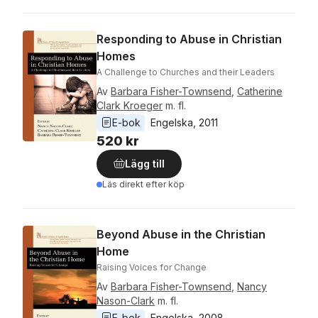
Responding to Abuse in Christian
Homes
A Challenge to Churches and their Leaders
Av
Barbara Fisher-Townsend
,
Catherine
Clark Kroeger
m. fl.
E-bok
Engelska
, 
2011
520 kr
Lägg till
Läs direkt efter köp
Beyond Abuse in the Christian
Home
Raising Voices for Change
Av
Barbara Fisher-Townsend
,
Nancy
Nason-Clark
m. fl.
E-bok
Engelska
, 
2008