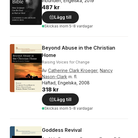
Inbunden, Engelska, 2019
487 kr
Lägg till
Skickas
inom 5-8 vardagar
Beyond Abuse in the Christian
Home
Raising Voices for Change
Av
Catherine Clark Kroeger
,
Nancy
Nason-Clark
m. fl.
Häftad, Engelska, 2008
318 kr
Lägg till
Skickas
inom 5-8 vardagar
Goddess Revival