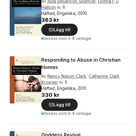
Av
Aída Besançon Spencer
,
Donna F G
Hailson
m. fl.
Häftad, Engelska, 2010
363 kr
Lägg till
Skickas
inom 5-8 vardagar
Responding to Abuse in Christian
Homes
Av
Nancy Nason-Clark
,
Catherine Clark
Kroeger
m. fl.
Häftad, Engelska, 2011
330 kr
Lägg till
Skickas
inom 5-8 vardagar
Goddess Revival