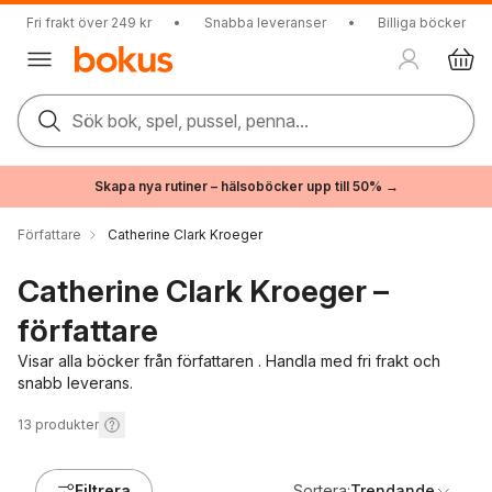
Fri frakt över 249 kr
•
Snabba leveranser
•
Billiga böcker
Sök bok, spel, pussel, penna...
Skapa nya rutiner – hälsoböcker upp till 50% →
Författare
Catherine Clark Kroeger
Catherine Clark Kroeger –
författare
Visar alla böcker från författaren . Handla med fri frakt och
snabb leverans.
13
produkter
Filtrera
Sortera:
Trendande