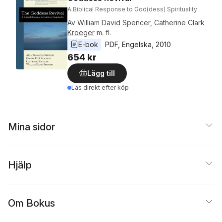
A Biblical Response to God(dess) Spirituality
Av
William David Spencer
,
Catherine Clark
Kroeger
m. fl.
E-bok
PDF
, 
Engelska
, 
2010
654 kr
Lägg till
Läs direkt efter köp
Mina sidor
Hjälp
Om Bokus