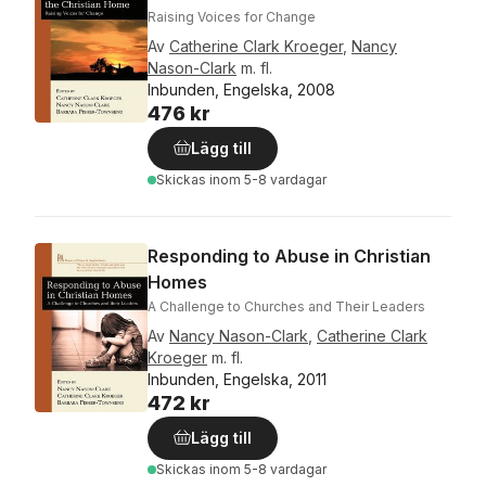
Raising Voices for Change
Av
Catherine Clark Kroeger
,
Nancy
Nason-Clark
m. fl.
Inbunden, Engelska, 2008
476 kr
Lägg till
Skickas
inom 5-8 vardagar
Responding to Abuse in Christian
Homes
A Challenge to Churches and Their Leaders
Av
Nancy Nason-Clark
,
Catherine Clark
Kroeger
m. fl.
Inbunden, Engelska, 2011
472 kr
Lägg till
Skickas
inom 5-8 vardagar