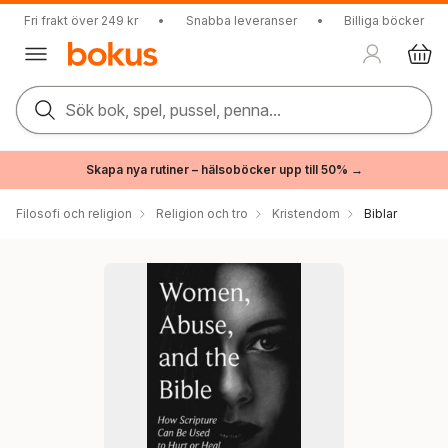
Fri frakt över 249 kr
•
Snabba leveranser
•
Billiga böcker
Sök bok, spel, pussel, penna...
Skapa nya rutiner – hälsoböcker upp till 50% →
Filosofi och religion
Religion och tro
Kristendom
Biblar