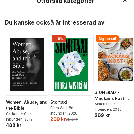
Utforska kategorier
Hoppa över listan
Du kanske också är intresserad av
-19%
Signerad!
SIGNERAD -
Mackans kost :
Women, Abuse, and
Stortaxi
Middagar och
Marcus Frank
the Bible
Flora Wiström
Inbunden
, 2026
matlådor
Inbunden
, 2026
Catherine Clark
269 kr
209 kr
259 kr
Kroeger
Inbunden
,
James R Beck
, 2019
488 kr