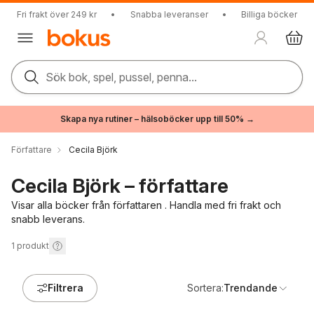
Fri frakt över 249 kr
•
Snabba leveranser
•
Billiga böcker
Sök bok, spel, pussel, penna...
Skapa nya rutiner – hälsoböcker upp till 50% →
Författare
Cecila Björk
Cecila Björk – författare
Visar alla böcker från författaren . Handla med fri frakt och
snabb leverans.
1
produkt
Filtrera
Sortera:
Trendande