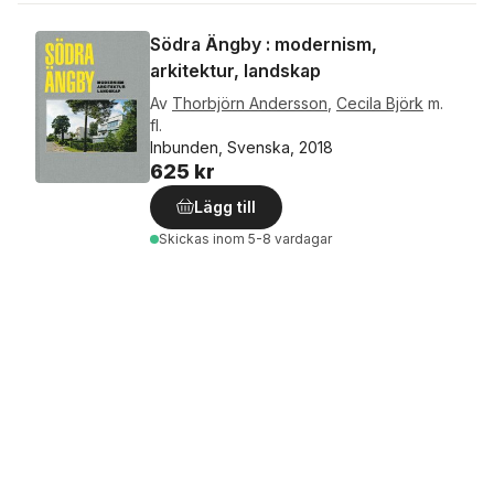
Södra Ängby : modernism,
arkitektur, landskap
Av
Thorbjörn Andersson
,
Cecila Björk
m.
fl.
Inbunden, Svenska, 2018
625 kr
Lägg till
Skickas
inom 5-8 vardagar