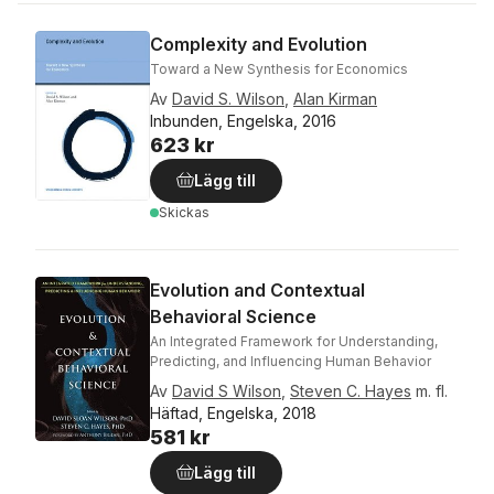
Complexity and Evolution
Toward a New Synthesis for Economics
Av
David S. Wilson
,
Alan Kirman
Inbunden, Engelska, 2016
623 kr
Lägg till
Skickas
Evolution and Contextual
Behavioral Science
An Integrated Framework for Understanding,
Predicting, and Influencing Human Behavior
Av
David S Wilson
,
Steven C. Hayes
m. fl.
Häftad, Engelska, 2018
581 kr
Lägg till