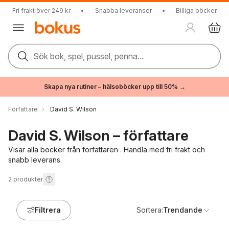
Fri frakt över 249 kr
•
Snabba leveranser
•
Billiga böcker
Sök bok, spel, pussel, penna...
Skapa nya rutiner – hälsoböcker upp till 50% →
Författare
David S. Wilson
David S. Wilson – författare
Visar alla böcker från författaren . Handla med fri frakt och
snabb leverans.
2
produkter
Filtrera
Sortera:
Trendande