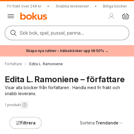
Fri frakt över 249 kr
•
Snabba leveranser
•
Billiga böcker
Sök bok, spel, pussel, penna...
Skapa nya rutiner – hälsoböcker upp till 50% →
Författare
Edita L. Ramoniene
Edita L. Ramoniene – författare
Visar alla böcker från författaren . Handla med fri frakt och
snabb leverans.
1
produkt
Filtrera
Sortera:
Trendande