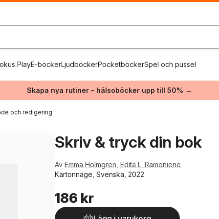
okus Play
E-böcker
Ljudböcker
Pocketböcker
Spel och pussel
Skapa nya rutiner – hälsoböcker upp till 50% →
nde och redigering
Skriv & tryck din bok
Av
Emma Holmgren
,
Edita L. Ramoniene
Kartonnage, Svenska, 2022
186 kr
Lägg i varukorg