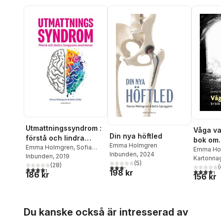
Utmattningssyndrom :
Våga va
Din nya höftled
förstå och lindra
bok om
Emma Holmgren
kroppens reaktioner
Emma Holmgren
,
Sofia
utmatt
Emma Ho
Inbunden
, 2024
Göthe
Inbunden
, 2019
Kartonna
(
5
)
(
28
)
3,2
utav 5 stjärnor. Totalt antal röster:
(
4,3
utav 5 stjärnor. Totalt antal röster:
4,3
utav 5 
198 kr
186 kr
156 kr
Hoppa över listan
Du kanske också är intresserad av