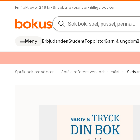
Fri frakt över 249 kr
•
Snabba leveranser
•
Billiga böcker
Sök bok, spel, pussel, penna...
Meny
Erbjudanden
Student
Topplistor
Barn & ungdom
B
Språk och ordböcker
Språk: referensverk och allmänt
Skriva