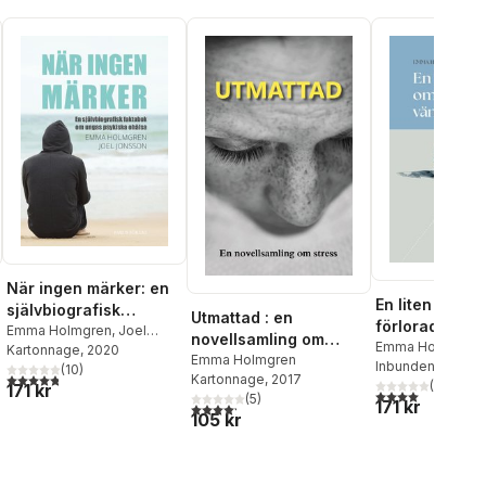
När ingen märker: en
En liten bok o
självbiografisk
Utmattad : en
förlorad väns
faktabok om ungas
Emma Holmgren
,
Joel
novellsamling om
Emma Holmgren
Jonsson
Kartonnage
, 2020
psykiska ohälsa
stress
Emma Holmgren
Inbunden
, 2024
(
10
)
4,8
utav 5 stjärnor. Totalt antal röster:
Kartonnage
, 2017
al röster:
(
1
)
171 kr
4,0
utav 5 stjärnor
(
5
)
171 kr
4,2
utav 5 stjärnor. Totalt antal röster:
105 kr