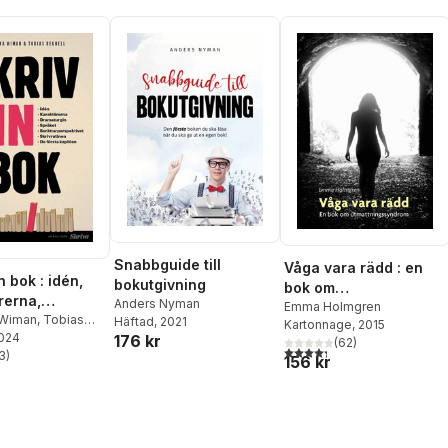
Snabbguide till
Våga vara rädd : en
n bok : idén,
bokutgivning
bok om
rerna,
Anders Nyman
utmattningssyndrom
Emma Holmgren
rgin, språket,
 Wiman
,
Tobias
Häftad
, 2021
Kartonnage
, 2015
2024
176 kr
rperspektivet,
(
62
)
4,3
utav 5 stjärnor. Totalt ant
3
)
inen, de första
156 kr
stjärnor. Totalt antal röster:
n