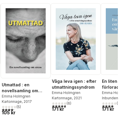
Våga leva igen : efter
En liten bok o
Utmattad : en
utmattningssyndrom
förlorad väns
al röster:
novellsamling om
Emma Holmgren
Emma Holmgren
stress
Emma Holmgren
Kartonnage
, 2021
Inbunden
, 2024
Kartonnage
, 2017
(
6
)
(
1
)
4,7
utav 5 stjärnor. Totalt antal röster:
4,0
utav 5 stjärnor
(
5
)
171 kr
171 kr
4,2
utav 5 stjärnor. Totalt antal röster:
105 kr