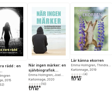
Lär känna ekorren
När ingen märker: en
Emma Holmgren
,
Thindra
ra rädd : en
Holmgren
Kartonnage
,
Mira Holmgren
, 2019
självbiografisk
(
4
)
faktabok om ungas
Emma Holmgren
,
Joel
ningssyndrom
lmgren
4,3
utav 5 stjärnor. Totalt ant
117 kr
Jonsson
Kartonnage
, 2020
psykiska ohälsa
ge
, 2015
(
10
)
62
)
4,8
utav 5 stjärnor. Totalt antal röster:
stjärnor. Totalt antal röster:
171 kr