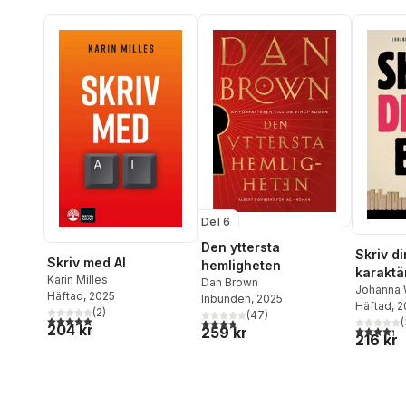
Del 6
Den yttersta
Skriv di
Skriv med AI
hemligheten
karaktä
Karin Milles
Dan Brown
dramatu
Johanna
Häftad
, 2025
Inbunden
, 2025
Regnell
Häftad
, 
berätta
(
2
)
(
47
)
5,0
utav 5 stjärnor. Totalt antal röster:
(
3,8
utav 5 stjärnor. Totalt antal röster:
skrivrut
204 kr
4,3
utav 5 
259 kr
216 kr
kapitle