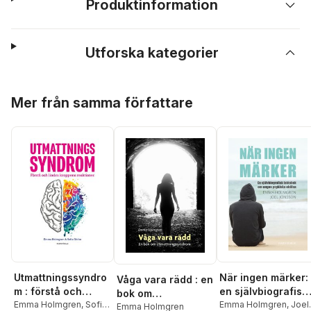
Produktinformation
Utforska kategorier
Hoppa över listan
Mer från samma författare
Utmattningssyndro
När ingen märker:
Våga vara rädd : en
m : förstå och
en självbiografisk
bok om
lindra kroppens
Emma Holmgren
,
Sofia
faktabok om unga
Emma Holmgren
,
Joel
utmattningssyndro
Emma Holmgren