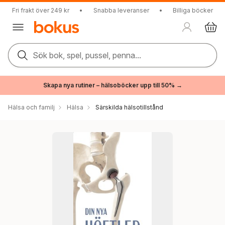
Fri frakt över 249 kr
•
Snabba leveranser
•
Billiga böcker
Sök bok, spel, pussel, penna...
Skapa nya rutiner – hälsoböcker upp till 50% →
Hälsa och familj
Hälsa
Särskilda hälsotillstånd