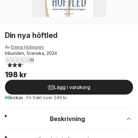
Din nya höftled
Av
Emma Holmgren
Inbunden, Svenska, 2024
(
5
)
3,2
utav 5 stjärnor. Totalt antal röster:
198 kr
Lägg i varukorg
Skickas
.
Fri frakt över 249 kr.
Beskrivning