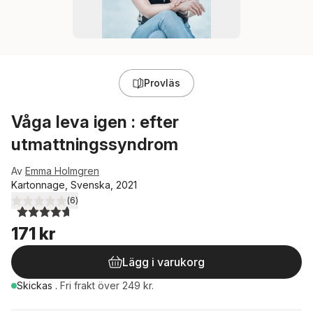
Provläs
Våga leva igen : efter
utmattningssyndrom
Av
Emma Holmgren
Kartonnage, Svenska, 2021
(
6
)
4,7
utav 5 stjärnor. Totalt antal röster:
171 kr
Lägg i varukorg
Skickas
.
Fri frakt över 249 kr.