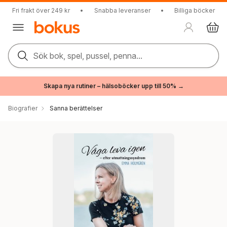
Fri frakt över 249 kr
•
Snabba leveranser
•
Billiga böcker
Sök bok, spel, pussel, penna...
Skapa nya rutiner – hälsoböcker upp till 50% →
Biografier
Sanna berättelser