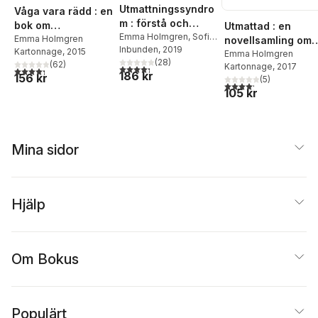
Utmattningssyndro
Våga vara rädd : en
m : förstå och
bok om
Utmattad : en
lindra kroppens
Emma Holmgren
,
Sofia
utmattningssyndro
Emma Holmgren
novellsamling om
Göthe
Inbunden
, 2019
reaktioner
Kartonnage
, 2015
m
stress
Emma Holmgren
(
28
)
(
62
)
Kartonnage
, 2017
4,3
utav 5 stjärnor. Totalt antal röster:
4,3
utav 5 stjärnor. Totalt antal röster:
186 kr
156 kr
(
5
)
4,2
utav 5 stjärnor. Tota
105 kr
Mina sidor
Hjälp
Om Bokus
Populärt