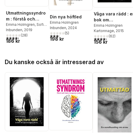
Utmattningssyndro
Våga vara rädd : e
Din nya höftled
m : förstå och
bok om
Emma Holmgren
lindra kroppens
Emma Holmgren
,
Sofia
utmattningssyndr
Emma Holmgren
Inbunden
, 2024
Göthe
Inbunden
, 2019
reaktioner
Kartonnage
, 2015
m
(
5
)
(
28
)
3,2
utav 5 stjärnor. Totalt antal röster:
(
62
)
4,3
utav 5 stjärnor. Totalt antal röster:
198 kr
4,3
utav 5 stjärnor. Tota
186 kr
156 kr
Hoppa över listan
Du kanske också är intresserad av