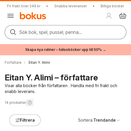
Fri frakt över 249 kr
•
Snabba leveranser
•
Billiga böcker
Sök bok, spel, pussel, penna...
Skapa nya rutiner – hälsoböcker upp till 50% →
Författare
Eitan Y. Alimi
Eitan Y. Alimi – författare
Visar alla böcker från författaren . Handla med fri frakt och
snabb leverans.
14
produkter
Filtrera
Sortera:
Trendande