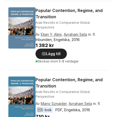
Popular Contention, Regime, and
Transition
Arab Revolts in Comparative Global
Perspective
Av
Eitan Y. Alimi
,
Avraham Sela
m. fl.
Inbunden, Engelska, 2016
1 382 kr
Lägg till
Skickas
inom 5-8 vardagar
Popular Contention, Regime, and
Transition
Arab Revolts in Comparative Global
Perspective
Av
Mario Sznajder
,
Avraham Sela
m. fl.
E-bok
PDF
, 
Engelska
, 
2016
710 kr