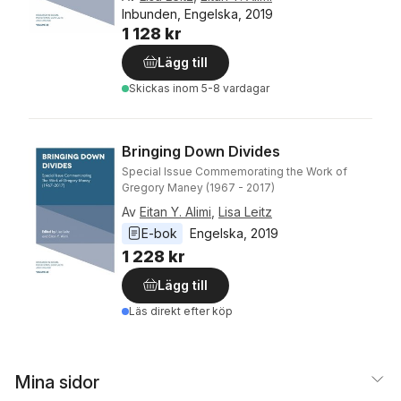
Inbunden, Engelska, 2019
1 128 kr
Lägg till
Skickas
inom 5-8 vardagar
Bringing Down Divides
Special Issue Commemorating the Work of
Gregory Maney (1967 - 2017)
Av
Eitan Y. Alimi
,
Lisa Leitz
E-bok
Engelska
, 
2019
1 228 kr
Lägg till
Läs direkt efter köp
Mina sidor