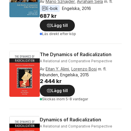
Av
Mario Sznajder
,
Avraham Sela
m. fl.
E-bok
Engelska
, 
2016
687 kr
Lägg till
Läs direkt efter köp
The Dynamics of Radicalization
A Relational and Comparative Perspective
Av
Eitan Y. Alimi
,
Lorenzo Bosi
m. fl.
Inbunden, Engelska, 2015
2 444 kr
Lägg till
Skickas
inom 5-8 vardagar
Dynamics of Radicalization
A Relational and Comparative Perspective