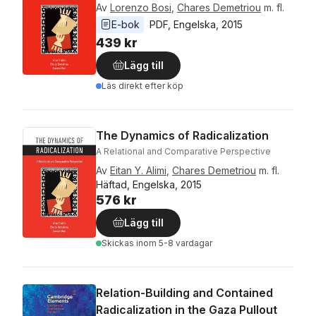
Av
Lorenzo Bosi
,
Chares Demetriou
m. fl.
E-bok
PDF
, 
Engelska
, 
2015
439 kr
Lägg till
Läs direkt efter köp
The Dynamics of Radicalization
A Relational and Comparative Perspective
Av
Eitan Y. Alimi
,
Chares Demetriou
m. fl.
Häftad, Engelska, 2015
576 kr
Lägg till
Skickas
inom 5-8 vardagar
Relation-Building and Contained
Radicalization in the Gaza Pullout