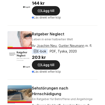
144 kr
Lägg till
Läs direkt efter köp
Ratgeber Neglect
Leben in einer halbierten Welt
Av
Joachim Neu
,
Gunter Neumann
m. fl.
E-bok
PDF
, 
Tyska
, 
2020
203 kr
Lägg till
Läs direkt efter köp
Sehstörungen nach
Hirnschädigung
Ein Ratgeber für Betroffene und Angehörige