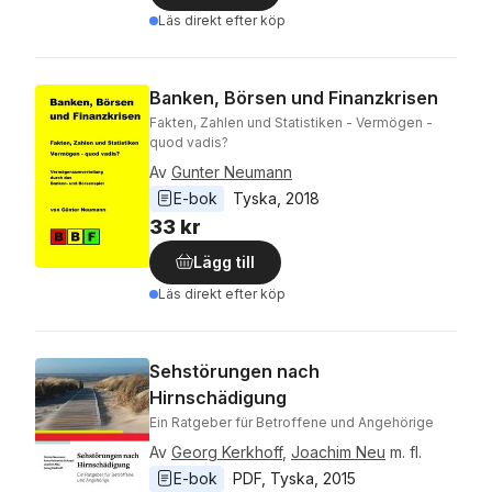
Läs direkt efter köp
Banken, Börsen und Finanzkrisen
Fakten, Zahlen und Statistiken - Vermögen -
quod vadis?
Av
Gunter Neumann
E-bok
Tyska
, 
2018
33 kr
Lägg till
Läs direkt efter köp
Sehstörungen nach
Hirnschädigung
Ein Ratgeber für Betroffene und Angehörige
Av
Georg Kerkhoff
,
Joachim Neu
m. fl.
E-bok
PDF
, 
Tyska
, 
2015