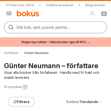
Fri frakt över 249 kr
•
Snabba leveranser
•
Billiga böcker
Sök bok, spel, pussel, penna...
Skapa nya rutiner – hälsoböcker upp till 50% →
Författare
Günter Neumann
Günter Neumann – författare
Visar alla böcker från författaren . Handla med fri frakt och
snabb leverans.
15
produkter
Filtrera
Sortera:
Trendande