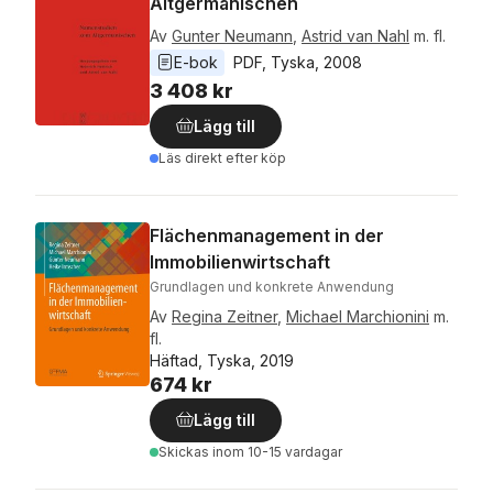
Altgermanischen
Av
Gunter Neumann
,
Astrid van Nahl
m. fl.
E-bok
PDF
, 
Tyska
, 
2008
3 408 kr
Lägg till
Läs direkt efter köp
Flächenmanagement in der
Immobilienwirtschaft
Grundlagen und konkrete Anwendung
Av
Regina Zeitner
,
Michael Marchionini
m.
fl.
Häftad, Tyska, 2019
674 kr
Lägg till
Skickas
inom 10-15 vardagar