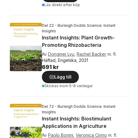
Läs direkt efter köp
Del 22 - Burleigh Dodds Science: Instant
Insights
Instant Insights: Plant Growth-
Promoting Rhizobacteria
Av
Dongmei Lyu
,
Rachel Backer
m. fl.
Häftad, Engelska, 2021
691 kr
Lägg till
Skickas
inom 5-8 vardagar
Del 72 - Burleigh Dodds Science: Instant
Insights
Instant Insights: Biostimulant
Applications in Agriculture
Av
Paolo Bonini
,
Veronica Cirino
m. fl.