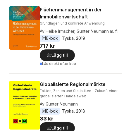
Flächenmanagement in der
Immobilienwirtschaft
Grundlagen und konkrete Anwendung
Av
Heike Irmscher
,
Gunter Neumann
m. fl.
E-bok
Tyska
, 
2019
717 kr
Lägg till
Läs direkt efter köp
Globalisierte Regionalmärkte
Fakten, Zahlen und Statistiken - Zukunft einer
globalisierten Handelswelt
Av
Gunter Neumann
E-bok
Tyska
, 
2018
33 kr
Lägg till