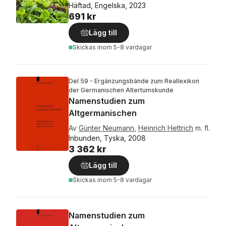
Häftad, Engelska, 2023
691 kr
Lägg till
Skickas
inom 5-8 vardagar
Del 59 - Ergänzungsbände zum Reallexikon
der Germanischen Altertumskunde
Namenstudien zum
Altgermanischen
Av
Günter Neumann
,
Heinrich Hettrich
m. fl.
Inbunden, Tyska, 2008
3 362 kr
Lägg till
Skickas
inom 5-8 vardagar
Namenstudien zum