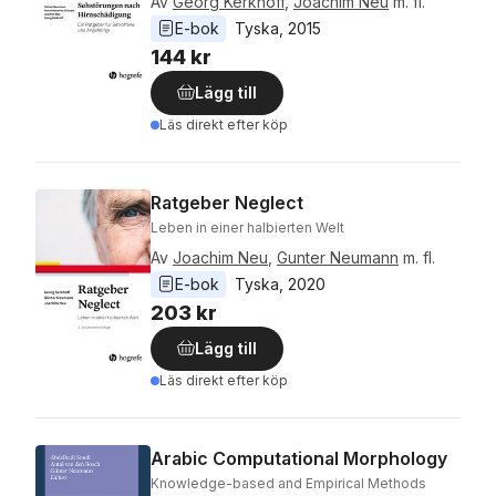
Av
Georg Kerkhoff
,
Joachim Neu
m. fl.
E-bok
Tyska
, 
2015
144 kr
Lägg till
Läs direkt efter köp
Ratgeber Neglect
Leben in einer halbierten Welt
Av
Joachim Neu
,
Gunter Neumann
m. fl.
E-bok
Tyska
, 
2020
203 kr
Lägg till
Läs direkt efter köp
Arabic Computational Morphology
Knowledge-based and Empirical Methods