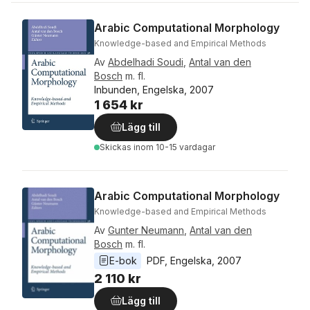
Arabic Computational Morphology
Knowledge-based and Empirical Methods
Av
Abdelhadi Soudi
,
Antal van den
Bosch
m. fl.
Inbunden, Engelska, 2007
1 654 kr
Lägg till
Skickas
inom 10-15 vardagar
Arabic Computational Morphology
Knowledge-based and Empirical Methods
Av
Gunter Neumann
,
Antal van den
Bosch
m. fl.
E-bok
PDF
, 
Engelska
, 
2007
2 110 kr
Lägg till