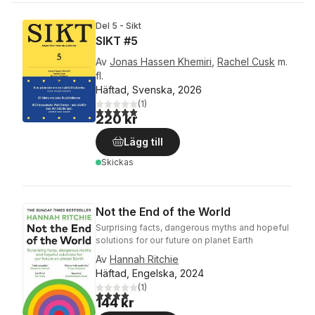
Del 5 - Sikt
SIKT #5
Av
Jonas Hassen Khemiri
,
Rachel Cusk
m.
fl.
Häftad, Svenska, 2026
(
1
)
5,0
utav 5 stjärnor. Totalt antal röster:
220 kr
Lägg till
Skickas
Not the End of the World
Surprising facts, dangerous myths and hopeful
solutions for our future on planet Earth
Av
Hannah Ritchie
Häftad, Engelska, 2024
(
1
)
4,0
utav 5 stjärnor. Totalt antal röster:
144 kr