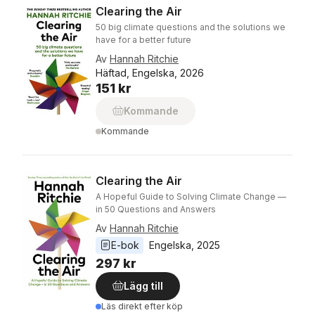
Clearing the Air
50 big climate questions and the solutions we
have for a better future
Av
Hannah Ritchie
Häftad, Engelska, 2026
151 kr
Kommande
Kommande
Clearing the Air
A Hopeful Guide to Solving Climate Change —
in 50 Questions and Answers
Av
Hannah Ritchie
E-bok
Engelska
, 
2025
297 kr
Lägg till
Läs direkt efter köp