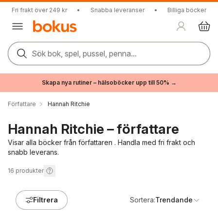
Fri frakt över 249 kr
•
Snabba leveranser
•
Billiga böcker
Sök bok, spel, pussel, penna...
Skapa nya rutiner – hälsoböcker upp till 50% →
Författare
Hannah Ritchie
Hannah Ritchie – författare
Visar alla böcker från författaren . Handla med fri frakt och
snabb leverans.
16
produkter
Filtrera
Sortera:
Trendande