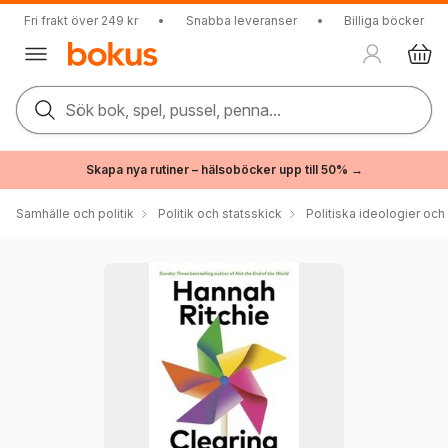
Fri frakt över 249 kr
•
Snabba leveranser
•
Billiga böcker
Sök bok, spel, pussel, penna...
Skapa nya rutiner – hälsoböcker upp till 50% →
Samhälle och politik
Politik och statsskick
Politiska ideologier och