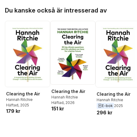
Norberg
,
Tom
Hoppa över listan
Hodgkinson
,
Per
Du kanske också är intresserad av
Andersson
,
Annie Duke
,
Tommy Andersson
,
Hannah Ritchie
,
Grant
Snider
,
Clara Thor
,
Maria Stanfors
Clearing the Air
Clearing the Air
Clearing the Air
Hannah Ritchie
Hannah Ritchie
Hannah Ritchie
Häftad
, 2026
Häftad
, 2025
E-bok
2025
151 kr
179 kr
296 kr