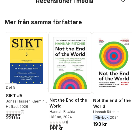
Recensioner i media
Hoppa över listan
Mer från samma författare
Del 5
SIKT #5
Not the End of the
Not the End of the
Jonas Hassen Khemiri
,
World
World
Rachel Cusk
Häftad
, 2026
,
Malcom
Hannah Ritchie
Hannah Ritchie
Gladwell
(
,
1
Kristina
)
5,0
utav 5 stjärnor. Totalt antal röster:
220 kr
Häftad
, 2024
Sandberg
,
Andrew
E-bok
2024
(
1
)
Ross Sorkin
,
Bodil
193 kr
4,0
utav 5 stjärnor. Totalt antal röster:
144 kr
Jönsson
,
Johan