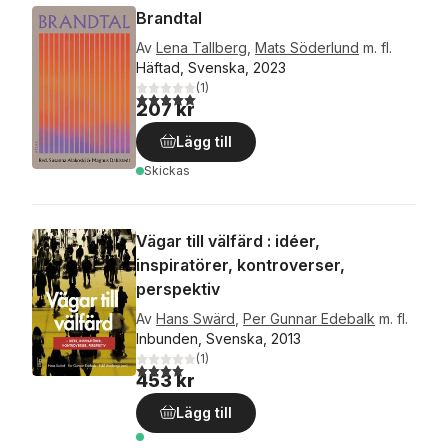
Brandtal
Av
Lena Tallberg
,
Mats Söderlund
m. fl.
Häftad, Svenska, 2023
(
1
)
5,0
utav 5 stjärnor. Totalt antal röster:
207 kr
Lägg till
Skickas
Vägar till välfärd : idéer,
inspiratörer, kontroverser,
perspektiv
Av
Hans Swärd
,
Per Gunnar Edebalk
m. fl.
Inbunden, Svenska, 2013
(
1
)
4,0
utav 5 stjärnor. Totalt antal röster:
453 kr
Lägg till