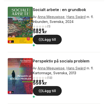
Socialt arbete : en grundbok
Av
Anna Meeuwisse
,
Hans Swärd
m. fl.
Inbunden, Svenska, 2024
(
1
)
4,0
utav 5 stjärnor. Totalt antal röster:
582 kr
Lägg till
Perspektiv på sociala problem
Av
Anna Meeuwisse
,
Hans Swärd
m. fl.
Kartonnage, Svenska, 2013
(
13
)
3,7
utav 5 stjärnor. Totalt antal röster:
559 kr
Lägg till