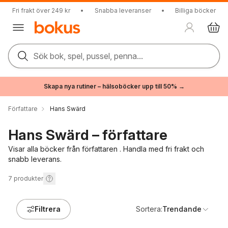
Fri frakt över 249 kr
•
Snabba leveranser
•
Billiga böcker
Sök bok, spel, pussel, penna...
Skapa nya rutiner – hälsoböcker upp till 50% →
Författare
Hans Swärd
Hans Swärd – författare
Visar alla böcker från författaren . Handla med fri frakt och
snabb leverans.
7
produkter
Filtrera
Sortera:
Trendande