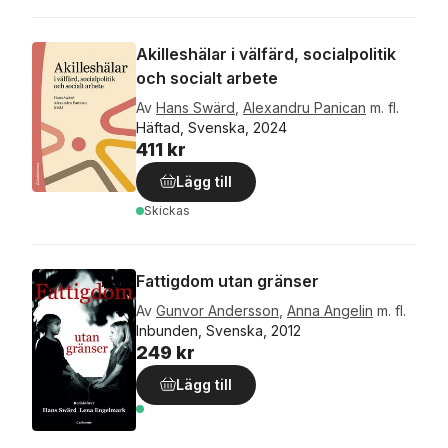
Akilleshälar i välfärd, socialpolitik
och socialt arbete
Av
Hans Swärd
,
Alexandru Panican
m. fl.
Häftad, Svenska, 2024
411 kr
Lägg till
Skickas
Fattigdom utan gränser
Av
Gunvor Andersson
,
Anna Angelin
m. fl.
Inbunden, Svenska, 2012
249 kr
Lägg till