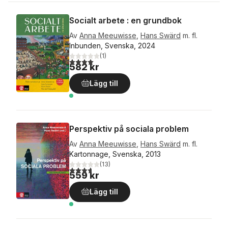
Socialt arbete : en grundbok
Av
Anna Meeuwisse
,
Hans Swärd
m. fl.
Inbunden, Svenska, 2024
(
1
)
4,0
utav 5 stjärnor. Totalt antal röster:
582 kr
Lägg till
Perspektiv på sociala problem
Av
Anna Meeuwisse
,
Hans Swärd
m. fl.
Kartonnage, Svenska, 2013
(
13
)
3,7
utav 5 stjärnor. Totalt antal röster:
559 kr
Lägg till