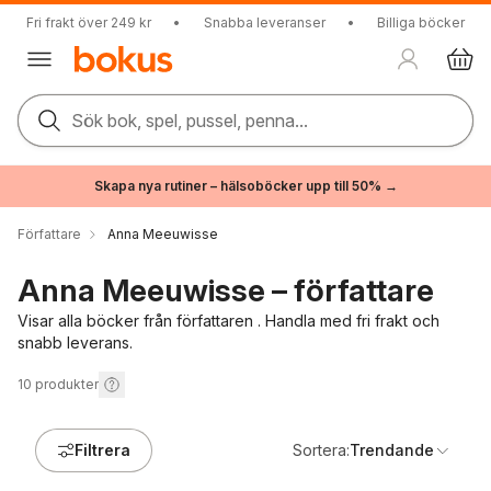
Fri frakt över 249 kr
•
Snabba leveranser
•
Billiga böcker
Sök bok, spel, pussel, penna...
Skapa nya rutiner – hälsoböcker upp till 50% →
Författare
Anna Meeuwisse
Anna Meeuwisse – författare
Visar alla böcker från författaren . Handla med fri frakt och
snabb leverans.
10
produkter
Filtrera
Sortera:
Trendande