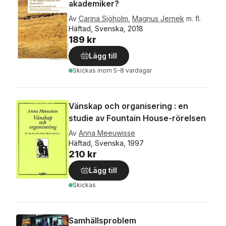
akademiker?
Av
Carina Sjöholm
,
Magnus Jernek
m. fl.
Häftad, Svenska, 2018
189 kr
Lägg till
Skickas
inom 5-8 vardagar
Vänskap och organisering : en
studie av Fountain House-rörelsen
Av
Anna Meeuwisse
Häftad, Svenska, 1997
210 kr
Lägg till
Skickas
Samhällsproblem