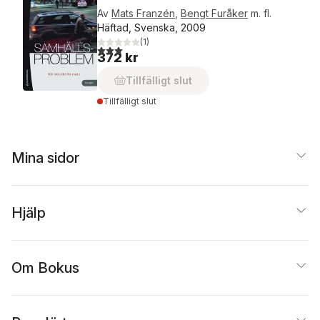
Av
Mats Franzén
,
Bengt Furåker
m. fl.
Häftad, Svenska, 2009
(
1
)
3,0
utav 5 stjärnor. Totalt antal röster:
372 kr
Tillfälligt slut
Tillfälligt slut
Mina sidor
Hjälp
Om Bokus