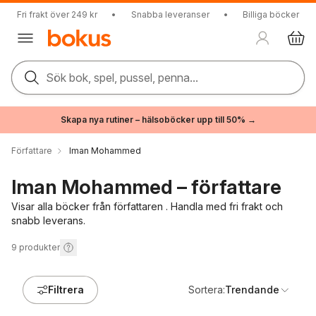
Fri frakt över 249 kr
•
Snabba leveranser
•
Billiga böcker
Sök bok, spel, pussel, penna...
Skapa nya rutiner – hälsoböcker upp till 50% →
Författare
Iman Mohammed
Iman Mohammed – författare
Visar alla böcker från författaren . Handla med fri frakt och
snabb leverans.
9
produkter
Filtrera
Sortera:
Trendande