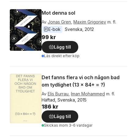
Mot denna sol
Av
Jonas Gren
,
Maxim Grigoriev
m. fl.
E-bok
Svenska
, 
2012
99 kr
Lägg till
Läs direkt efter köp
Det fanns flera vi och någon bad
om tydlighet (13 x 84+ = ?)
Av
Elis Burrau
,
Iman Mohammed
m. fl.
Häftad, Svenska, 2015
186 kr
Lägg till
Skickas
inom 3-6 vardagar