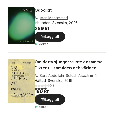
Odödligt
Av
Iman Mohammed
Inbunden, Svenska, 2026
289 kr
Lägg till
Skickas
Om detta sjunger vi inte ensamma :
Dikter till samtiden och världen
Av
Sara Abdollahi
,
Seluah Alsaati
m. fl.
Häftad, Svenska, 2016
(
4
)
4,0
utav 5 stjärnor. Totalt antal röster:
180 kr
Lägg till
Skickas