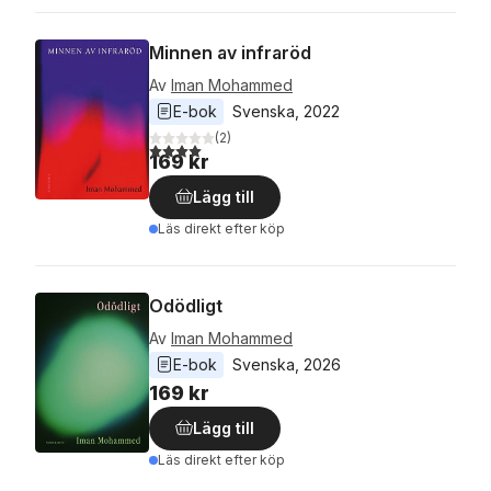
Minnen av infraröd
Av
Iman Mohammed
E-bok
Svenska
, 
2022
(
2
)
4,0
utav 5 stjärnor. Totalt antal röster:
169 kr
Lägg till
Läs direkt efter köp
Odödligt
Av
Iman Mohammed
E-bok
Svenska
, 
2026
169 kr
Lägg till
Läs direkt efter köp