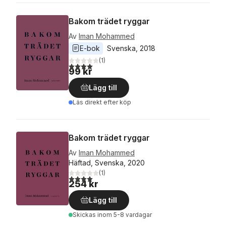
Bakom trädet ryggar
Av
Iman Mohammed
E-bok
Svenska
, 
2018
(
1
)
4,0
utav 5 stjärnor. Totalt antal röster:
99 kr
Lägg till
Läs direkt efter köp
Bakom trädet ryggar
Av
Iman Mohammed
Häftad, Svenska, 2020
(
1
)
4,0
utav 5 stjärnor. Totalt antal röster:
254 kr
Lägg till
Skickas
inom 5-8 vardagar