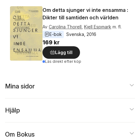
Om detta sjunger vi inte ensamma :
Dikter till samtiden och världen
Av
Carolina Thorell
,
Kjell Espmark
m. fl.
E-bok
Svenska
, 
2016
169 kr
Lägg till
Läs direkt efter köp
Mina sidor
Hjälp
Om Bokus