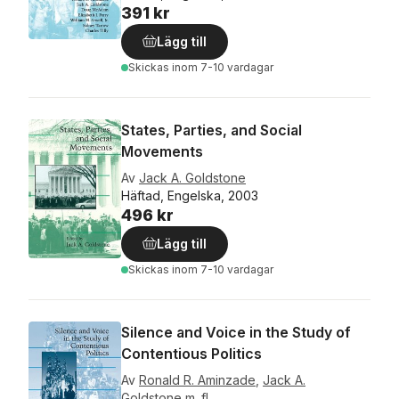
391 kr
Lägg till
Skickas
inom 7-10 vardagar
States, Parties, and Social
Movements
Av
Jack A. Goldstone
Häftad, Engelska, 2003
496 kr
Lägg till
Skickas
inom 7-10 vardagar
Silence and Voice in the Study of
Contentious Politics
Av
Ronald R. Aminzade
,
Jack A.
Goldstone
m. fl.