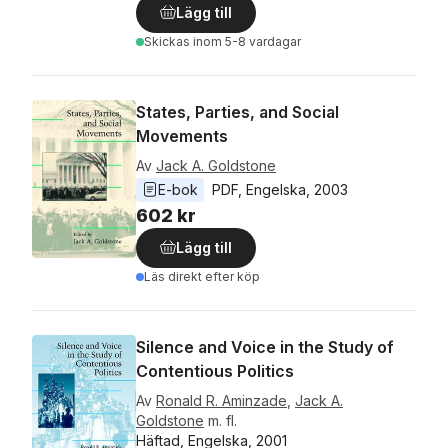
Lägg till
Skickas
inom 5-8 vardagar
States, Parties, and Social
Movements
Av
Jack A. Goldstone
E-bok
PDF
, 
Engelska
, 
2003
602 kr
Lägg till
Läs direkt efter köp
Silence and Voice in the Study of
Contentious Politics
Av
Ronald R. Aminzade
,
Jack A.
Goldstone
m. fl.
Häftad, Engelska, 2001