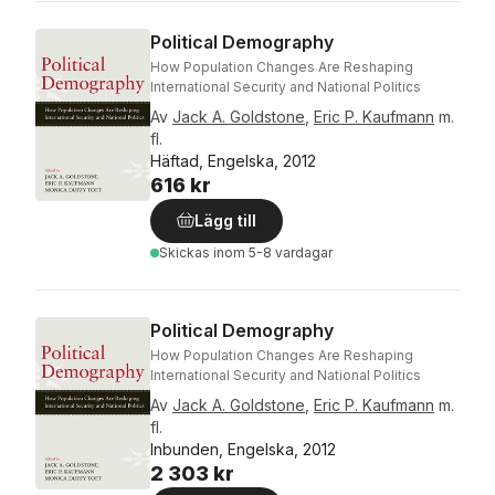
Political Demography
How Population Changes Are Reshaping
International Security and National Politics
Av
Jack A. Goldstone
,
Eric P. Kaufmann
m.
fl.
Häftad, Engelska, 2012
616 kr
Lägg till
Skickas
inom 5-8 vardagar
Political Demography
How Population Changes Are Reshaping
International Security and National Politics
Av
Jack A. Goldstone
,
Eric P. Kaufmann
m.
fl.
Inbunden, Engelska, 2012
2 303 kr