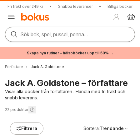
Fri frakt över 249 kr
•
Snabba leveranser
•
Billiga böcker
Sök bok, spel, pussel, penna...
Skapa nya rutiner – hälsoböcker upp till 50% →
Författare
Jack A. Goldstone
Jack A. Goldstone – författare
Visar alla böcker från författaren . Handla med fri frakt och
snabb leverans.
22
produkter
Filtrera
Sortera:
Trendande