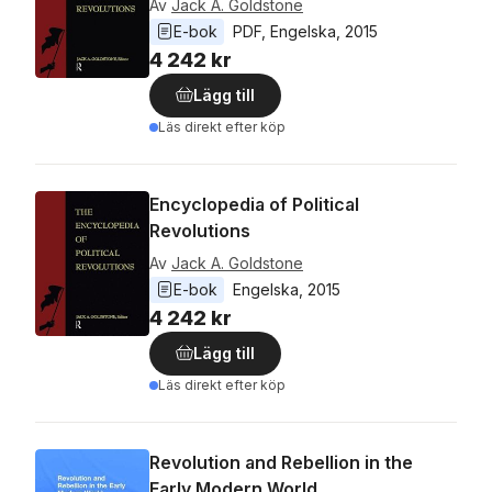
Av
Jack A. Goldstone
E-bok
PDF
, 
Engelska
, 
2015
4 242 kr
Lägg till
Läs direkt efter köp
Encyclopedia of Political
Revolutions
Av
Jack A. Goldstone
E-bok
Engelska
, 
2015
4 242 kr
Lägg till
Läs direkt efter köp
Revolution and Rebellion in the
Early Modern World