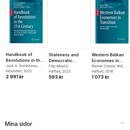
Handbook of
Stateness and
Western Balkan
Revolutions in the
Democratic
Economies in
21st Century
Jack A. Goldstone
,
Consolidation
Filip Milačić
Transition
Reiner Osbild
,
Will
Leonid Grinin
Inbunden
, 2022
,
Andrey
Häftad
, 2023
Bartlett
Häftad
, 2018
2 991 kr
Korotayev
593 kr
1 073 kr
Mina sidor