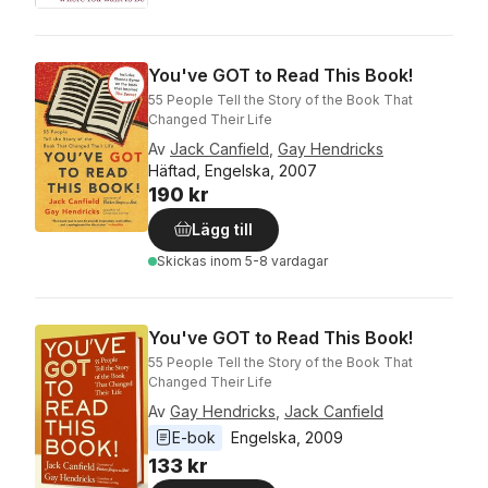
You've GOT to Read This Book!
55 People Tell the Story of the Book That
Changed Their Life
Av
Jack Canfield
,
Gay Hendricks
Häftad, Engelska, 2007
190 kr
Lägg till
Skickas
inom 5-8 vardagar
You've GOT to Read This Book!
55 People Tell the Story of the Book That
Changed Their Life
Av
Gay Hendricks
,
Jack Canfield
E-bok
Engelska
, 
2009
133 kr