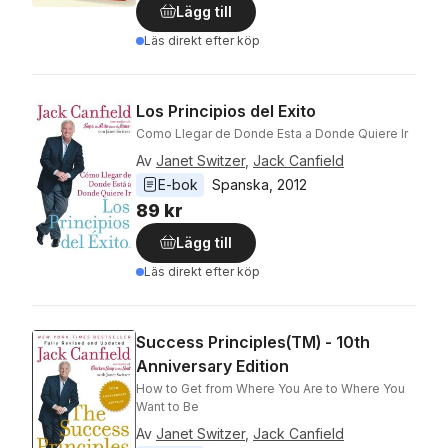
Lägg till
Läs direkt efter köp
Los Principios del Exito
Como Llegar de Donde Esta a Donde Quiere Ir
Av
Janet Switzer
,
Jack Canfield
E-bok
Spanska
, 
2012
89 kr
Lägg till
Läs direkt efter köp
Success Principles(TM) - 10th
Anniversary Edition
How to Get from Where You Are to Where You
Want to Be
Av
Janet Switzer
,
Jack Canfield