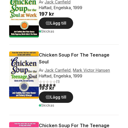
Av
Jack Canfield
Häftad, Engelska, 1999
197 kr
Lägg till
Skickas
Chicken Soup For The Teenage
Soul
Av
Jack Canfield
,
Mark Victor Hansen
Häftad, Engelska, 1999
(
1
)
5,0
utav 5 stjärnor. Totalt antal röster:
193 kr
Lägg till
Skickas
Chicken Soup For The Teenage