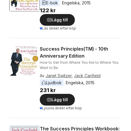
E-bok
Engelska
, 
2015
122 kr
Lägg till
Läs direkt efter köp
Success Principles(TM) - 10th
Anniversary Edition
How to Get from Where You Are to Where You
Want to Be
Av
Janet Switzer
,
Jack Canfield
Ljudbok
Engelska
, 
2015
231 kr
Lägg till
Lyssna direkt efter köp
The Success Principles Workbook: