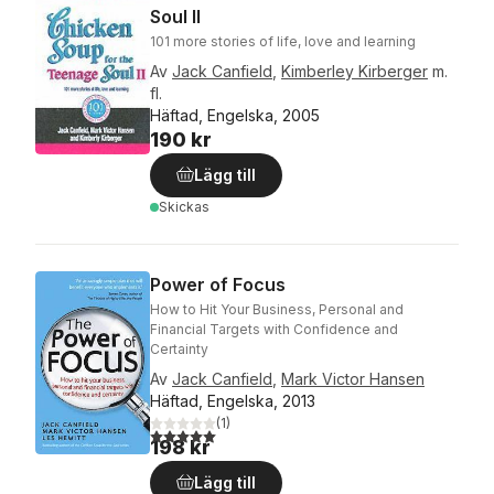
Soul II
101 more stories of life, love and learning
Av
Jack Canfield
,
Kimberley Kirberger
m.
fl.
Häftad, Engelska, 2005
190 kr
Lägg till
Skickas
Power of Focus
How to Hit Your Business, Personal and
Financial Targets with Confidence and
Certainty
Av
Jack Canfield
,
Mark Victor Hansen
Häftad, Engelska, 2013
(
1
)
5,0
utav 5 stjärnor. Totalt antal röster:
198 kr
Lägg till