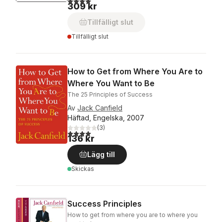
309 kr
Tillfälligt slut
Tillfälligt slut
How to Get from Where You Are to
Where You Want to Be
The 25 Principles of Success
Av
Jack Canfield
Häftad, Engelska, 2007
(
3
)
4,0
utav 5 stjärnor. Totalt antal röster:
136 kr
Lägg till
Skickas
Success Principles
How to get from where you are to where you