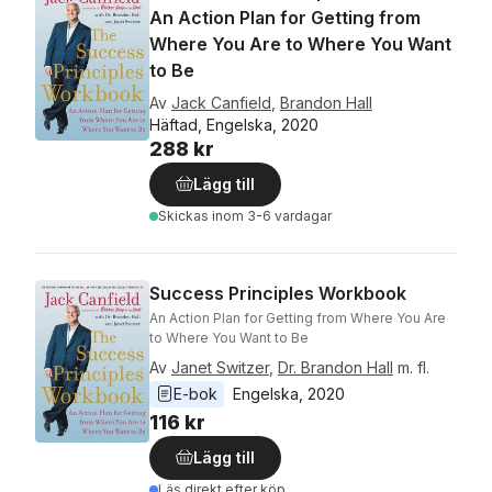
An Action Plan for Getting from
Where You Are to Where You Want
to Be
Av
Jack Canfield
,
Brandon Hall
Häftad, Engelska, 2020
288 kr
Lägg till
Skickas
inom 3-6 vardagar
Success Principles Workbook
An Action Plan for Getting from Where You Are
to Where You Want to Be
Av
Janet Switzer
,
Dr. Brandon Hall
m. fl.
E-bok
Engelska
, 
2020
116 kr
Lägg till
Läs direkt efter köp