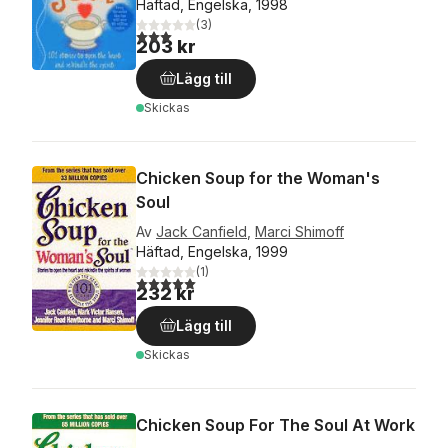
Häftad, Engelska, 1998
(
3
)
3,0
utav 5 stjärnor. Totalt antal röster:
203 kr
Lägg till
Skickas
Chicken Soup for the Woman's
Soul
Av
Jack Canfield
,
Marci Shimoff
Häftad, Engelska, 1999
(
1
)
5,0
utav 5 stjärnor. Totalt antal röster:
232 kr
Lägg till
Skickas
Chicken Soup For The Soul At Work