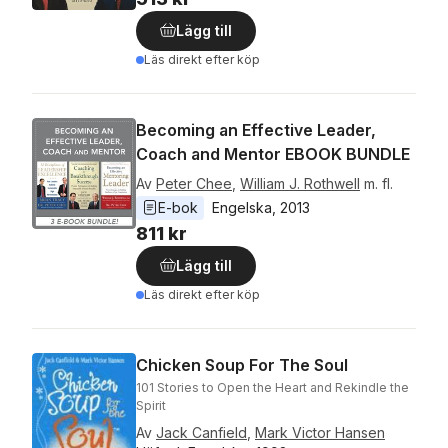
Lägg till
Läs direkt efter köp
Becoming an Effective Leader,
Coach and Mentor EBOOK BUNDLE
Av
Peter Chee
,
William J. Rothwell
m. fl.
E-bok
Engelska
, 
2013
811 kr
Lägg till
Läs direkt efter köp
Chicken Soup For The Soul
101 Stories to Open the Heart and Rekindle the
Spirit
Av
Jack Canfield
,
Mark Victor Hansen