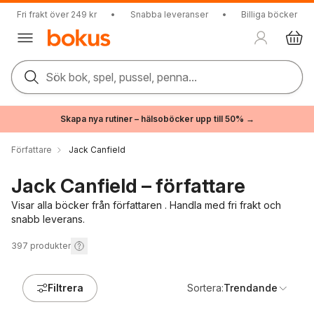
Fri frakt över 249 kr
•
Snabba leveranser
•
Billiga böcker
Sök bok, spel, pussel, penna...
Skapa nya rutiner – hälsoböcker upp till 50% →
Författare
Jack Canfield
Jack Canfield – författare
Visar alla böcker från författaren . Handla med fri frakt och
snabb leverans.
397
produkter
Filtrera
Sortera:
Trendande