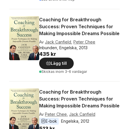
Coaching for Breakthrough
Success: Proven Techniques for
Making Impossible Dreams Possible
Av
Jack Canfield
,
Peter Chee
Inbunden, Engelska, 2013
435 kr
Lägg till
Skickas
inom 3-6 vardagar
Coaching for Breakthrough
Success: Proven Techniques for
Making Impossible Dreams Possible
Av
Peter Chee
,
Jack Canfield
E-bok
Engelska
, 
2012
513 kr