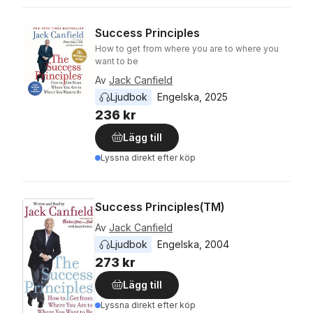
Success Principles
How to get from where you are to where you
want to be
Av
Jack Canfield
Ljudbok
Engelska
, 
2025
236 kr
Lägg till
Lyssna direkt efter köp
Success Principles(TM)
Av
Jack Canfield
Ljudbok
Engelska
, 
2004
273 kr
Lägg till
Lyssna direkt efter köp