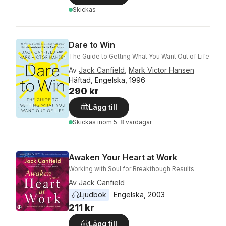
Skickas
Dare to Win
The Guide to Getting What You Want Out of Life
Av
Jack Canfield
,
Mark Victor Hansen
Häftad, Engelska, 1996
290 kr
Lägg till
Skickas
inom 5-8 vardagar
Awaken Your Heart at Work
Working with Soul for Breakthough Results
Av
Jack Canfield
Ljudbok
Engelska
, 
2003
211 kr
Lägg till