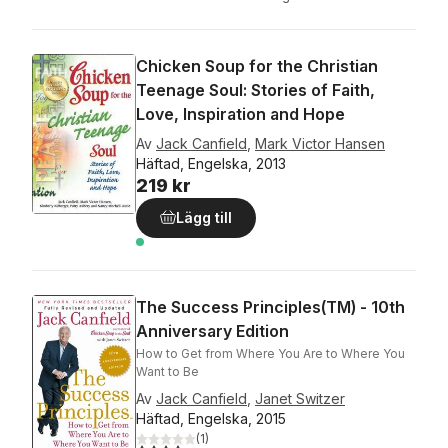
Chicken Soup for the Christian
Teenage Soul: Stories of Faith,
Love, Inspiration and Hope
Av
Jack Canfield
,
Mark Victor Hansen
Häftad, Engelska, 2013
219 kr
Lägg till
The Success Principles(TM) - 10th
Anniversary Edition
How to Get from Where You Are to Where You
Want to Be
Av
Jack Canfield
,
Janet Switzer
Häftad, Engelska, 2015
(
1
)
4,0
utav 5 stjärnor. Totalt antal röster: