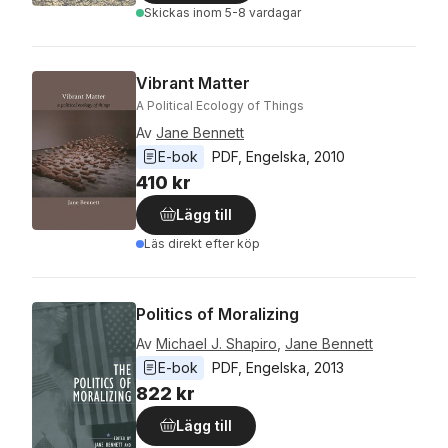
Skickas
inom 5-8 vardagar
Vibrant Matter
A Political Ecology of Things
Av
Jane Bennett
E-bok
PDF
, 
Engelska
, 
2010
410 kr
Lägg till
Läs direkt efter köp
Politics of Moralizing
Av
Michael J. Shapiro
,
Jane Bennett
E-bok
PDF
, 
Engelska
, 
2013
822 kr
Lägg till