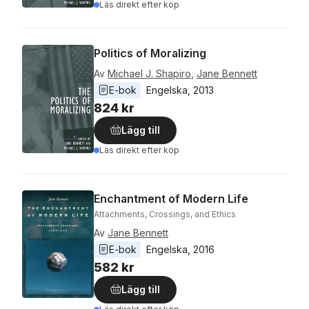
Läs direkt efter köp
Politics of Moralizing
Av
Michael J. Shapiro
,
Jane Bennett
E-bok
Engelska
, 
2013
824 kr
Lägg till
Läs direkt efter köp
Enchantment of Modern Life
Attachments, Crossings, and Ethics
Av
Jane Bennett
E-bok
Engelska
, 
2016
582 kr
Lägg till