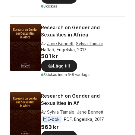
Skickas
Research on Gender and
Sexualities in Africa
Av
Jane Bennett
,
Sylvia Tamale
Häftad, Engelska, 2017
501 kr
Lägg till
Skickas
inom 5-8 vardagar
Research on Gender and
Sexualities in Af
Av
Sylvia Tamale
,
Jane Bennett
E-bok
PDF
, 
Engelska
, 
2017
563 kr