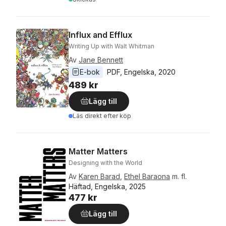
Influx and Efflux
Writing Up with Walt Whitman
Av
Jane Bennett
E-bok
PDF
, 
Engelska
, 
2020
489 kr
Lägg till
Läs direkt efter köp
Matter Matters
Designing with the World
Av
Karen Barad
,
Ethel Baraona
m. fl.
Häftad, Engelska, 2025
477 kr
Lägg till