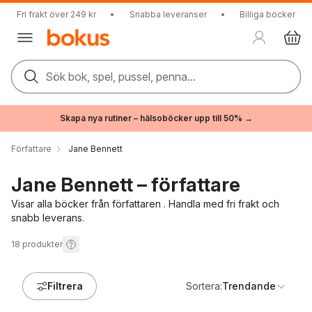
Fri frakt över 249 kr
•
Snabba leveranser
•
Billiga böcker
Sök bok, spel, pussel, penna...
Skapa nya rutiner – hälsoböcker upp till 50% →
Författare
Jane Bennett
Jane Bennett – författare
Visar alla böcker från författaren . Handla med fri frakt och
snabb leverans.
18
produkter
Filtrera
Sortera:
Trendande