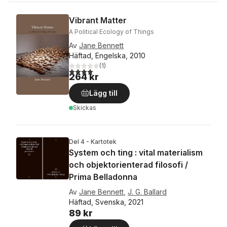
Vibrant Matter
A Political Ecology of Things
Av
Jane Bennett
Häftad, Engelska, 2010
(
1
)
4,0
utav 5 stjärnor. Totalt antal röster:
264 kr
Lägg till
Skickas
Del 4 - Kartotek
System och ting : vital materialism
och objektorienterad filosofi /
Prima Belladonna
Av
Jane Bennett
,
J. G. Ballard
Häftad, Svenska, 2021
89 kr