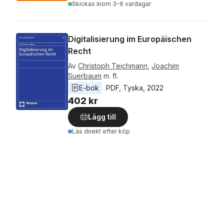
Skickas
inom 3-6 vardagar
Digitalisierung im Europäischen
Recht
Av
Christoph Teichmann
,
Joachim
Suerbaum
m. fl.
E-bok
PDF
, 
Tyska
, 
2022
402 kr
Lägg till
Läs direkt efter köp