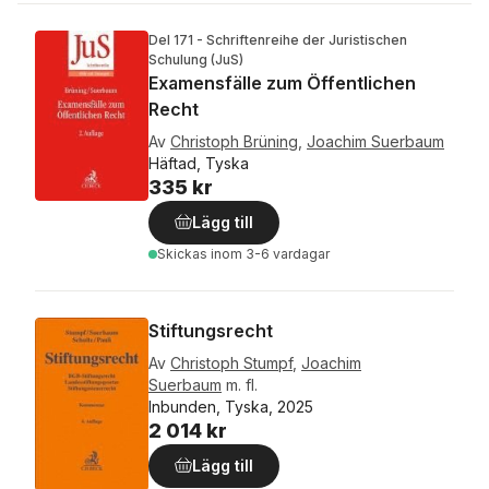
Del 171 - Schriftenreihe der Juristischen
Schulung (JuS)
Examensfälle zum Öffentlichen
Recht
Av
Christoph Brüning
,
Joachim Suerbaum
Häftad, Tyska
335 kr
Lägg till
Skickas
inom 3-6 vardagar
Stiftungsrecht
Av
Christoph Stumpf
,
Joachim
Suerbaum
m. fl.
Inbunden, Tyska, 2025
2 014 kr
Lägg till