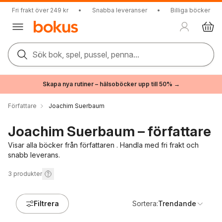
Fri frakt över 249 kr
•
Snabba leveranser
•
Billiga böcker
Sök bok, spel, pussel, penna...
Skapa nya rutiner – hälsoböcker upp till 50% →
Författare
Joachim Suerbaum
Joachim Suerbaum – författare
Visar alla böcker från författaren . Handla med fri frakt och
snabb leverans.
3
produkter
Filtrera
Sortera:
Trendande