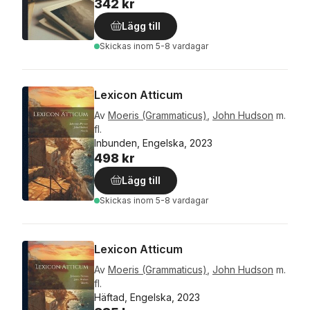
342 kr
Lägg till
Skickas
inom 5-8 vardagar
Lexicon Atticum
Av
Moeris (Grammaticus)
,
John Hudson
m.
fl.
Inbunden, Engelska, 2023
498 kr
Lägg till
Skickas
inom 5-8 vardagar
Lexicon Atticum
Av
Moeris (Grammaticus)
,
John Hudson
m.
fl.
Häftad, Engelska, 2023