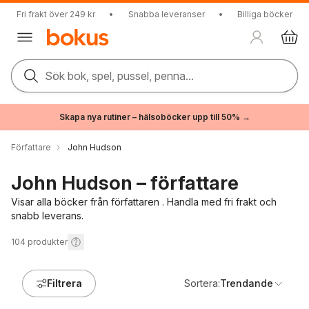
Fri frakt över 249 kr
•
Snabba leveranser
•
Billiga böcker
Sök bok, spel, pussel, penna...
Skapa nya rutiner – hälsoböcker upp till 50% →
Författare
John Hudson
John Hudson – författare
Visar alla böcker från författaren . Handla med fri frakt och
snabb leverans.
104
produkter
Filtrera
Sortera:
Trendande