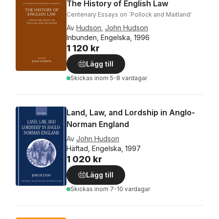
The History of English Law
Centenary Essays on `Pollock and Maitland'
Av
Hudson
,
John Hudson
Inbunden, Engelska, 1996
1 120 kr
Lägg till
Skickas
inom 5-8 vardagar
Land, Law, and Lordship in Anglo-
Norman England
Av
John Hudson
Häftad, Engelska, 1997
1 020 kr
Lägg till
Skickas
inom 7-10 vardagar