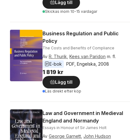
Lägg till
Skickas
inom 10-15 vardagar
Business Regulation and Public
Policy
The Costs and Benefits of Compliance
Av
R. Thurik
,
Kees van Paridon
m. fl.
E-bok
PDF
, 
Engelska
, 
2008
1 819 kr
Lägg till
Läs direkt efter köp
Law and Government in Medieval
England and Normandy
Essays in Honour of Sir James Holt
Av
George Garnett
,
John Hudson