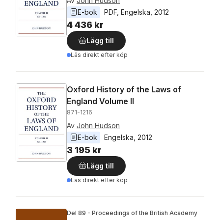
Av
John Hudson
E-bok
PDF
, 
Engelska
, 
2012
4 436 kr
Lägg till
Läs direkt efter köp
Oxford History of the Laws of
England Volume II
871-1216
Av
John Hudson
E-bok
Engelska
, 
2012
3 195 kr
Lägg till
Läs direkt efter köp
Del 89 - Proceedings of the British Academy