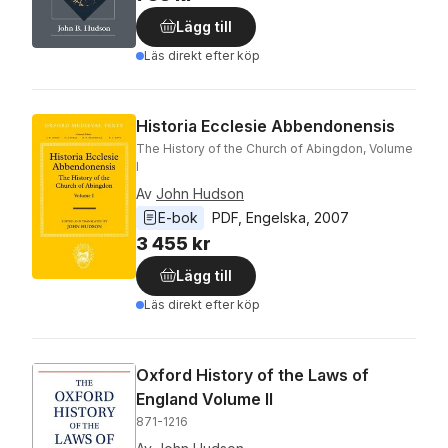
Lägg till
Läs direkt efter köp
Historia Ecclesie Abbendonensis
The History of the Church of Abingdon, Volume
I
Av
John Hudson
E-bok
PDF
, 
Engelska
, 
2007
3 455 kr
Lägg till
Läs direkt efter köp
Oxford History of the Laws of
England Volume II
871-1216