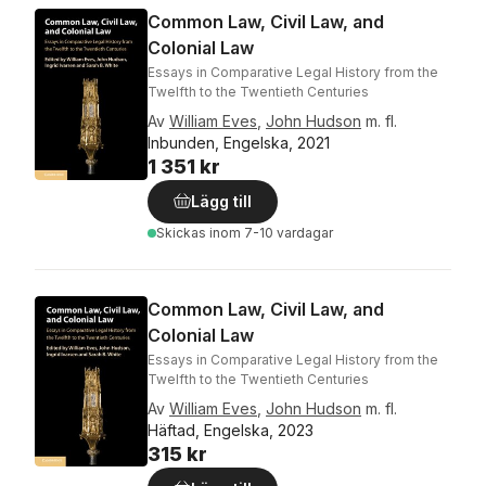
Common Law, Civil Law, and
Colonial Law
Essays in Comparative Legal History from the
Twelfth to the Twentieth Centuries
Av
William Eves
,
John Hudson
m. fl.
Inbunden, Engelska, 2021
1 351 kr
Lägg till
Skickas
inom 7-10 vardagar
Common Law, Civil Law, and
Colonial Law
Essays in Comparative Legal History from the
Twelfth to the Twentieth Centuries
Av
William Eves
,
John Hudson
m. fl.
Häftad, Engelska, 2023
315 kr