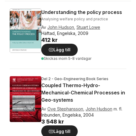
Understanding the policy process
Analysing welfare policy and practice
Av
John Hudson
,
Stuart Lowe
Häftad, Engelska, 2009
412 kr
Lägg till
Skickas
inom 5-8 vardagar
Del 2 - Geo-Engineering Book Series
Coupled Thermo-Hydro-
Mechanical-Chemical Processes in
Geo-systems
Av
Ove Stephansson
,
John Hudson
m. fl.
Inbunden, Engelska, 2004
3 548 kr
Lägg till