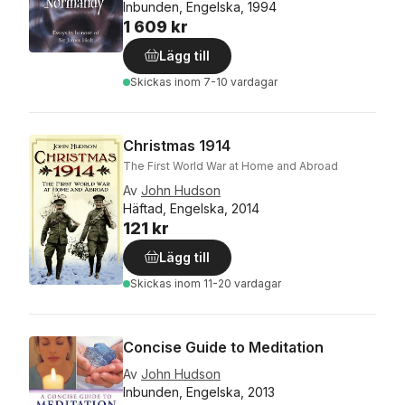
Inbunden, Engelska, 1994
1 609 kr
Lägg till
Skickas
inom 7-10 vardagar
Christmas 1914
The First World War at Home and Abroad
Av
John Hudson
Häftad, Engelska, 2014
121 kr
Lägg till
Skickas
inom 11-20 vardagar
Concise Guide to Meditation
Av
John Hudson
Inbunden, Engelska, 2013