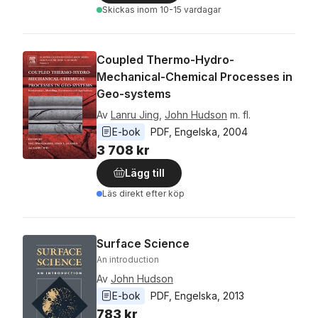
Skickas
inom 10-15 vardagar
Coupled Thermo-Hydro-
Mechanical-Chemical Processes in
Geo-systems
Av
Lanru Jing
,
John Hudson
m. fl.
E-bok
PDF
, 
Engelska
, 
2004
3 708 kr
Lägg till
Läs direkt efter köp
Surface Science
An introduction
Av
John Hudson
E-bok
PDF
, 
Engelska
, 
2013
783 kr