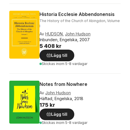
Historia Ecclesie Abbendonensis
The History of the Church of Abingdon, Volume
I
Av
HUDSON
,
John Hudson
Inbunden, Engelska, 2007
5 408 kr
Lägg till
Skickas
inom 5-8 vardagar
Notes from Nowhere
Av
John Hudson
Häftad, Engelska, 2018
175 kr
Lägg till
Skickas
inom 5-8 vardagar