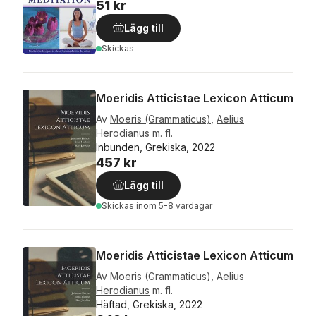
51 kr
Lägg till
Skickas
Moeridis Atticistae Lexicon Atticum
Av
Moeris (Grammaticus)
,
Aelius
Herodianus
m. fl.
Inbunden, Grekiska, 2022
457 kr
Lägg till
Skickas
inom 5-8 vardagar
Moeridis Atticistae Lexicon Atticum
Av
Moeris (Grammaticus)
,
Aelius
Herodianus
m. fl.
Häftad, Grekiska, 2022