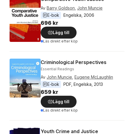
Av
Barry Goldson
,
John Muncie
E-bok
Engelska
, 
2006
696 kr
Lägg till
Läs direkt efter köp
Criminological Perspectives
Essential Readings
Av
John Muncie
,
Eugene McLaughlin
E-bok
PDF
, 
Engelska
, 
2013
659 kr
Lägg till
Läs direkt efter köp
Youth Crime and Justice