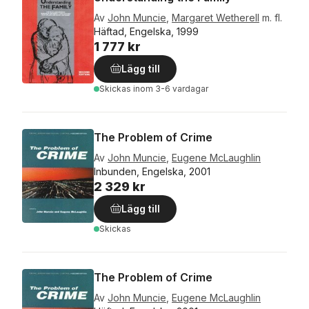
Av
John Muncie
,
Margaret Wetherell
m. fl.
Häftad, Engelska, 1999
1 777 kr
Lägg till
Skickas
inom 3-6 vardagar
The Problem of Crime
Av
John Muncie
,
Eugene McLaughlin
Inbunden, Engelska, 2001
2 329 kr
Lägg till
Skickas
The Problem of Crime
Av
John Muncie
,
Eugene McLaughlin