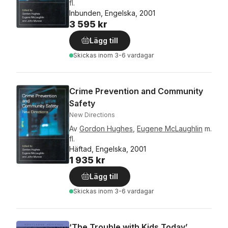
fl.
Inbunden, Engelska, 2001
3 595 kr
Lägg till
Skickas
inom 3-6 vardagar
Crime Prevention and Community
Safety
New Directions
Av
Gordon Hughes
,
Eugene McLaughlin
m.
fl.
Häftad, Engelska, 2001
1 935 kr
Lägg till
Skickas
inom 3-6 vardagar
‘The Trouble with Kids Today’