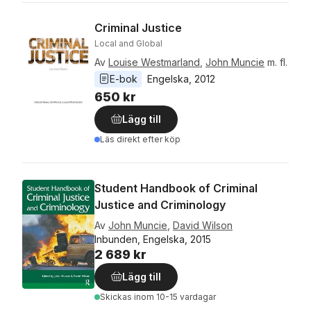
Criminal Justice
Local and Global
Av
Louise Westmarland
,
John Muncie
m. fl.
E-bok
Engelska
, 
2012
650 kr
Lägg till
Läs direkt efter köp
Student Handbook of Criminal
Justice and Criminology
Av
John Muncie
,
David Wilson
Inbunden, Engelska, 2015
2 689 kr
Lägg till
Skickas
inom 10-15 vardagar