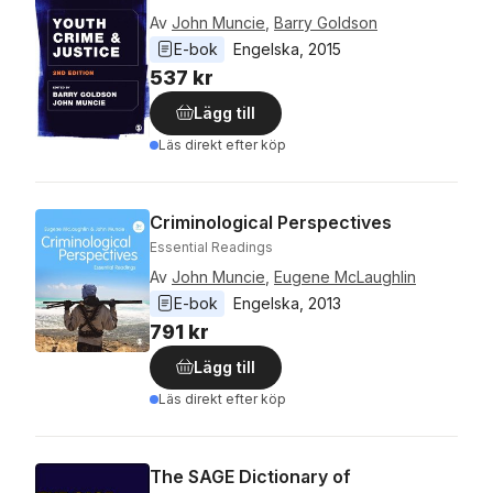
Av
John Muncie
,
Barry Goldson
E-bok
Engelska
, 
2015
537 kr
Lägg till
Läs direkt efter köp
Criminological Perspectives
Essential Readings
Av
John Muncie
,
Eugene McLaughlin
E-bok
Engelska
, 
2013
791 kr
Lägg till
Läs direkt efter köp
The SAGE Dictionary of