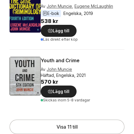
Av
John Muncie
,
Eugene McLaughlin
E-bok
Engelska
, 
2019
538 kr
Lägg till
Läs direkt efter köp
Youth and Crime
Av
John Muncie
Häftad, Engelska, 2021
570 kr
Lägg till
Skickas
inom 5-8 vardagar
Visa 11 till