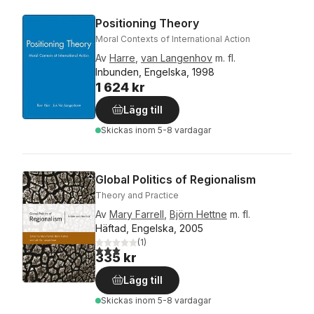
Positioning Theory
Moral Contexts of International Action
Av
Harre
,
van Langenhov
m. fl.
Inbunden, Engelska, 1998
1 624 kr
Lägg till
Skickas
inom 5-8 vardagar
Global Politics of Regionalism
Theory and Practice
Av
Mary Farrell
,
Björn Hettne
m. fl.
Häftad, Engelska, 2005
(
1
)
3,0
utav 5 stjärnor. Totalt antal röster:
335 kr
Lägg till
Skickas
inom 5-8 vardagar