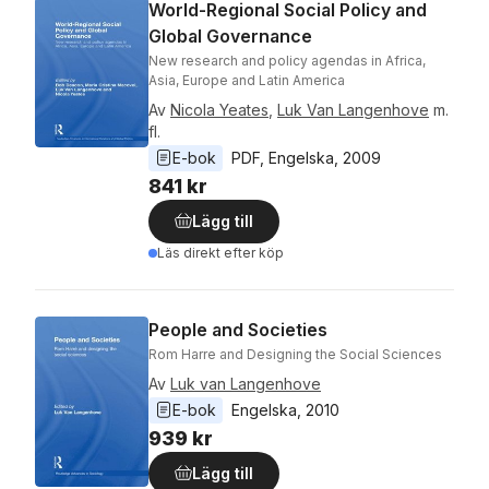
World-Regional Social Policy and
Global Governance
New research and policy agendas in Africa,
Asia, Europe and Latin America
Av
Nicola Yeates
,
Luk Van Langenhove
m.
fl.
E-bok
PDF
, 
Engelska
, 
2009
841 kr
Lägg till
Läs direkt efter köp
People and Societies
Rom Harre and Designing the Social Sciences
Av
Luk van Langenhove
E-bok
Engelska
, 
2010
939 kr
Lägg till