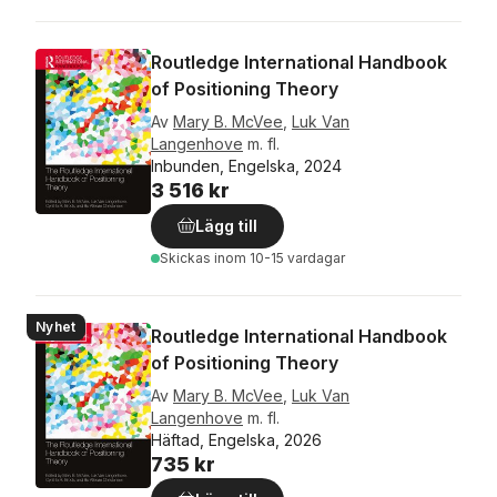
Routledge International Handbook
of Positioning Theory
Av
Mary B. McVee
,
Luk Van
Langenhove
m. fl.
Inbunden, Engelska, 2024
3 516 kr
Lägg till
Skickas
inom 10-15 vardagar
Nyhet
Routledge International Handbook
of Positioning Theory
Av
Mary B. McVee
,
Luk Van
Langenhove
m. fl.
Häftad, Engelska, 2026
735 kr