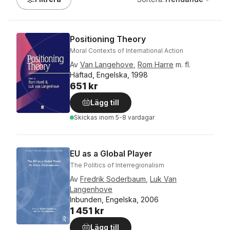
Positioning Theory
Moral Contexts of International Action
Av
Van Langehove
,
Rom Harre
m. fl.
Häftad, Engelska, 1998
651 kr
Lägg till
Skickas
inom 5-8 vardagar
EU as a Global Player
The Politics of Interregionalism
Av
Fredrik Soderbaum
,
Luk Van
Langenhove
Inbunden, Engelska, 2006
1 451 kr
Lägg till