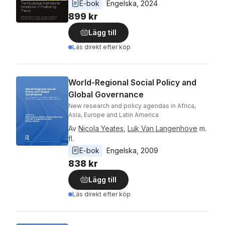
E-bok
Engelska
, 
2024
899 kr
Lägg till
Läs direkt efter köp
World-Regional Social Policy and
Global Governance
New research and policy agendas in Africa,
Asia, Europe and Latin America
Av
Nicola Yeates
,
Luk Van Langenhove
m.
fl.
E-bok
Engelska
, 
2009
838 kr
Lägg till
Läs direkt efter köp