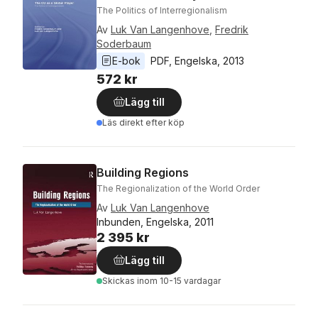
The Politics of Interregionalism
Av
Luk Van Langenhove
,
Fredrik
Soderbaum
E-bok
PDF
, 
Engelska
, 
2013
572 kr
Lägg till
Läs direkt efter köp
Building Regions
The Regionalization of the World Order
Av
Luk Van Langenhove
Inbunden, Engelska, 2011
2 395 kr
Lägg till
Skickas
inom 10-15 vardagar