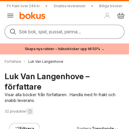
Fri frakt över 249 kr
•
Snabba leveranser
•
Billiga böcker
Sök bok, spel, pussel, penna...
Skapa nya rutiner – hälsoböcker upp till 50% →
Författare
Luk Van Langenhove
Luk Van Langenhove –
författare
Visar alla böcker från författaren . Handla med fri frakt och
snabb leverans.
32
produkter
Filtrera
Sortera:
Trendande