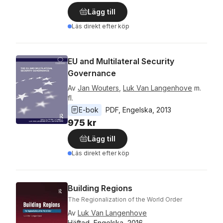
Lägg till
Läs direkt efter köp
EU and Multilateral Security
Governance
Av
Jan Wouters
,
Luk Van Langenhove
m.
fl.
E-bok
PDF
, 
Engelska
, 
2013
975 kr
Lägg till
Läs direkt efter köp
Building Regions
The Regionalization of the World Order
Av
Luk Van Langenhove
Häftad, Engelska, 2016