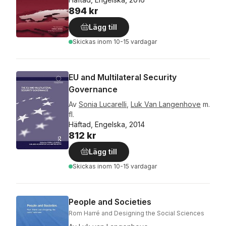
894 kr
Lägg till
Skickas
inom 10-15 vardagar
EU and Multilateral Security
Governance
Av
Sonia Lucarelli
,
Luk Van Langenhove
m.
fl.
Häftad, Engelska, 2014
812 kr
Lägg till
Skickas
inom 10-15 vardagar
People and Societies
Rom Harré and Designing the Social Sciences