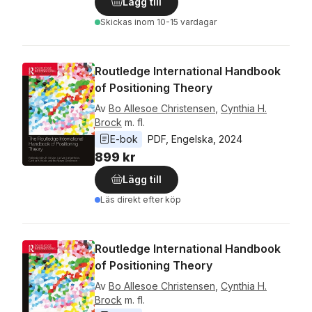
Lägg till
Skickas
inom 10-15 vardagar
Routledge International Handbook
of Positioning Theory
Av
Bo Allesoe Christensen
,
Cynthia H.
Brock
m. fl.
E-bok
PDF
, 
Engelska
, 
2024
899 kr
Lägg till
Läs direkt efter köp
Routledge International Handbook
of Positioning Theory
Av
Bo Allesoe Christensen
,
Cynthia H.
Brock
m. fl.