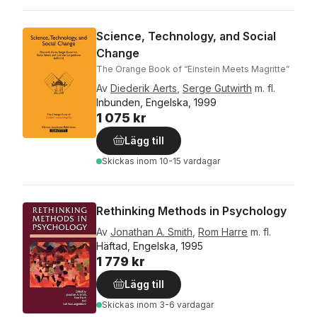
Science, Technology, and Social
Change
The Orange Book of “Einstein Meets Magritte”
Av
Diederik Aerts
,
Serge Gutwirth
m. fl.
Inbunden, Engelska, 1999
1 075 kr
Lägg till
Skickas
inom 10-15 vardagar
Rethinking Methods in Psychology
Av
Jonathan A. Smith
,
Rom Harre
m. fl.
Häftad, Engelska, 1995
1 779 kr
Lägg till
Skickas
inom 3-6 vardagar