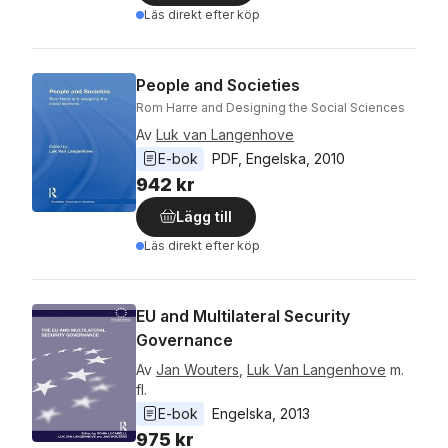
Läs direkt efter köp
People and Societies
Rom Harre and Designing the Social Sciences
Av
Luk van Langenhove
E-bok
PDF
, 
Engelska
, 
2010
942 kr
Lägg till
Läs direkt efter köp
EU and Multilateral Security
Governance
Av
Jan Wouters
,
Luk Van Langenhove
m.
fl.
E-bok
Engelska
, 
2013
975 kr