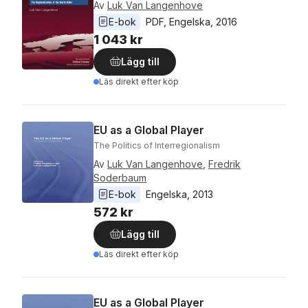
Av
Luk Van Langenhove
E-bok
PDF
, 
Engelska
, 
2016
1 043 kr
Lägg till
Läs direkt efter köp
EU as a Global Player
The Politics of Interregionalism
Av
Luk Van Langenhove
,
Fredrik
Soderbaum
E-bok
Engelska
, 
2013
572 kr
Lägg till
Läs direkt efter köp
EU as a Global Player