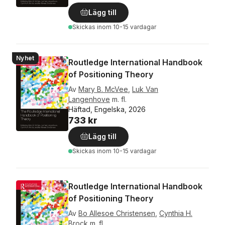
Lägg till
Skickas
inom 10-15 vardagar
Nyhet
Routledge International Handbook
of Positioning Theory
Av
Mary B. McVee
,
Luk Van
Langenhove
m. fl.
Häftad, Engelska, 2026
733 kr
Lägg till
Skickas
inom 10-15 vardagar
Routledge International Handbook
of Positioning Theory
Av
Bo Allesoe Christensen
,
Cynthia H.
Brock
m. fl.