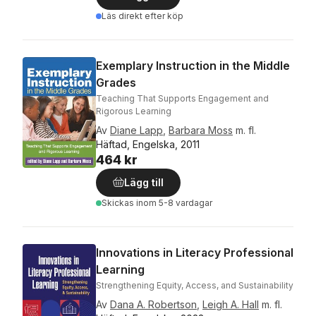
Läs direkt efter köp
Exemplary Instruction in the Middle
Grades
Teaching That Supports Engagement and
Rigorous Learning
Av
Diane Lapp
,
Barbara Moss
m. fl.
Häftad, Engelska, 2011
464 kr
Lägg till
Skickas
inom 5-8 vardagar
Innovations in Literacy Professional
Learning
Strengthening Equity, Access, and Sustainability
Av
Dana A. Robertson
,
Leigh A. Hall
m. fl.