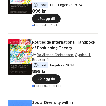
E-bok
PDF
, 
Engelska
, 
2024
896 kr
Lägg till
Läs direkt efter köp
Routledge International Handbook
of Positioning Theory
Av
Bo Allesoe Christensen
,
Cynthia H.
Brock
m. fl.
E-bok
Engelska
, 
2024
899 kr
Lägg till
Läs direkt efter köp
Social Diversity within