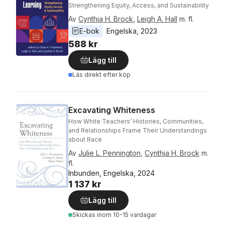
Strengthening Equity, Access, and Sustainability
Av
Cynthia H. Brock
,
Leigh A. Hall
m. fl.
E-bok
Engelska
, 
2023
588 kr
Lägg till
Läs direkt efter köp
Excavating Whiteness
How White Teachers’ Histories, Communities,
and Relationships Frame Their Understandings
about Race
Av
Julie L. Pennington
,
Cynthia H. Brock
m.
fl.
Inbunden, Engelska, 2024
1 137 kr
Lägg till
Skickas
inom 10-15 vardagar