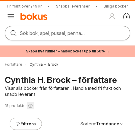
Fri frakt över 249 kr
•
Snabba leveranser
•
Billiga böcker
Sök bok, spel, pussel, penna...
Skapa nya rutiner – hälsoböcker upp till 50% →
Författare
Cynthia H. Brock
Cynthia H. Brock – författare
Visar alla böcker från författaren . Handla med fri frakt och
snabb leverans.
15
produkter
Filtrera
Sortera:
Trendande