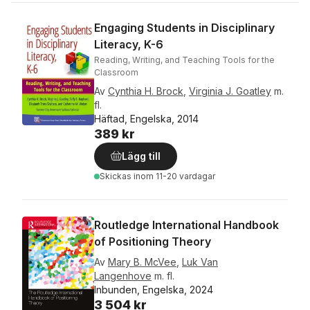
Engaging Students in Disciplinary
Literacy, K-6
Reading, Writing, and Teaching Tools for the
Classroom
Av
Cynthia H. Brock
,
Virginia J. Goatley
m.
fl.
Häftad, Engelska, 2014
389 kr
Lägg till
Skickas
inom 11-20 vardagar
Routledge International Handbook
of Positioning Theory
Av
Mary B. McVee
,
Luk Van
Langenhove
m. fl.
Inbunden, Engelska, 2024
3 504 kr