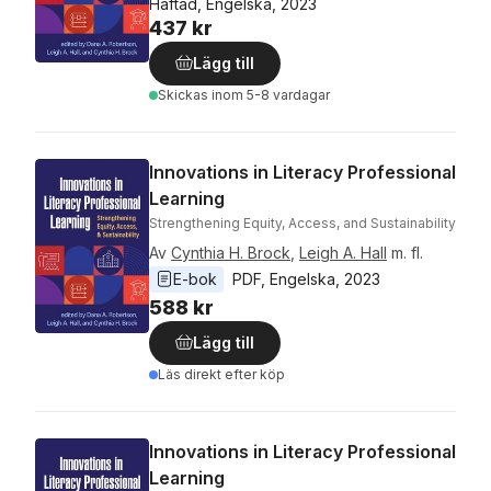
Häftad, Engelska, 2023
437 kr
Lägg till
Skickas
inom 5-8 vardagar
Innovations in Literacy Professional
Learning
Strengthening Equity, Access, and Sustainability
Av
Cynthia H. Brock
,
Leigh A. Hall
m. fl.
E-bok
PDF
, 
Engelska
, 
2023
588 kr
Lägg till
Läs direkt efter köp
Innovations in Literacy Professional
Learning