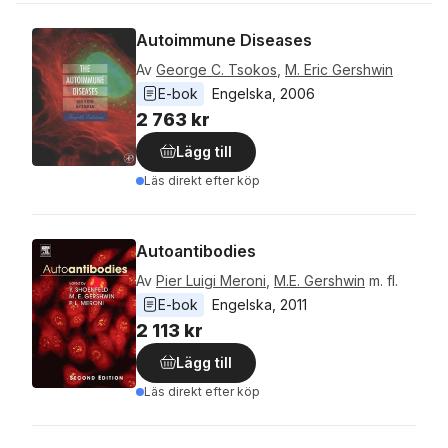
Autoimmune Diseases
Av
George C. Tsokos
,
M. Eric Gershwin
E-bok
Engelska
, 
2006
2 763 kr
Lägg till
Läs direkt efter köp
Autoantibodies
Av
Pier Luigi Meroni
,
M.E. Gershwin
m. fl.
E-bok
Engelska
, 
2011
2 113 kr
Lägg till
Läs direkt efter köp