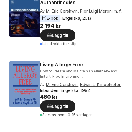
Autoantibodies
Av
M. Eric Gershwin
,
Pier Luigi Meroni
m. fl.
E-bok
Engelska
, 
2013
2 194 kr
Lägg till
Läs direkt efter köp
Living Allergy Free
How to Create and Maintain an Allergen- and
Irritant-Free Environment
Av
M. Eric Gershwin
,
Edwin L. Klingelhofer
Inbunden, Engelska, 1992
480 kr
Lägg till
Skickas
inom 10-15 vardagar