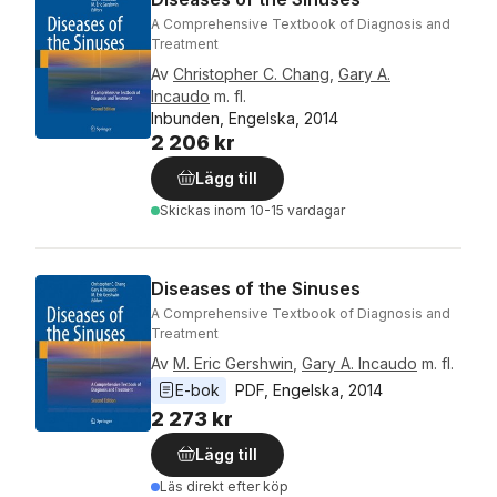
A Comprehensive Textbook of Diagnosis and
Treatment
Av
Christopher C. Chang
,
Gary A.
Incaudo
m. fl.
Inbunden, Engelska, 2014
2 206 kr
Lägg till
Skickas
inom 10-15 vardagar
Diseases of the Sinuses
A Comprehensive Textbook of Diagnosis and
Treatment
Av
M. Eric Gershwin
,
Gary A. Incaudo
m. fl.
E-bok
PDF
, 
Engelska
, 
2014
2 273 kr
Lägg till
Läs direkt efter köp