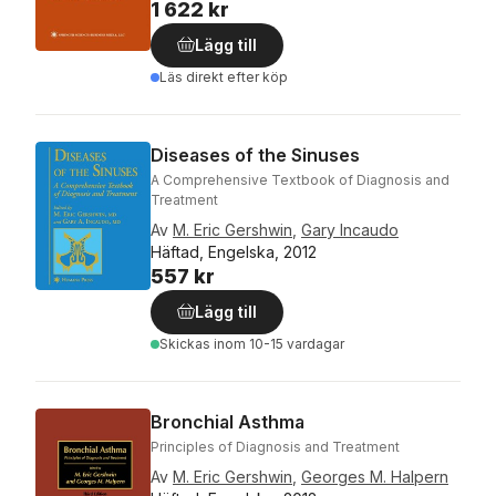
1 622 kr
Lägg till
Läs direkt efter köp
Diseases of the Sinuses
A Comprehensive Textbook of Diagnosis and
Treatment
Av
M. Eric Gershwin
,
Gary Incaudo
Häftad, Engelska, 2012
557 kr
Lägg till
Skickas
inom 10-15 vardagar
Bronchial Asthma
Principles of Diagnosis and Treatment
Av
M. Eric Gershwin
,
Georges M. Halpern