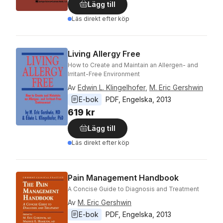
Lägg till
Läs direkt efter köp
Living Allergy Free
How to Create and Maintain an Allergen- and
Irritant-Free Environment
Av
Edwin L. Klingelhofer
,
M. Eric Gershwin
E-bok
PDF
, 
Engelska
, 
2013
619 kr
Lägg till
Läs direkt efter köp
Pain Management Handbook
A Concise Guide to Diagnosis and Treatment
Av
M. Eric Gershwin
E-bok
PDF
, 
Engelska
, 
2013