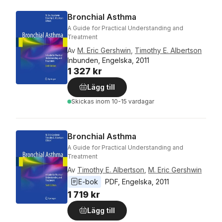
Bronchial Asthma
A Guide for Practical Understanding and
Treatment
Av
M. Eric Gershwin
,
Timothy E. Albertson
Inbunden, Engelska, 2011
1 327 kr
Lägg till
Skickas
inom 10-15 vardagar
Bronchial Asthma
A Guide for Practical Understanding and
Treatment
Av
Timothy E. Albertson
,
M. Eric Gershwin
E-bok
PDF
, 
Engelska
, 
2011
1 719 kr
Lägg till