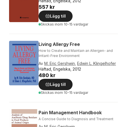
Häftad, Engelska, 2012
557 kr
Lägg till
Skickas
inom 10-15 vardagar
Living Allergy Free
How to Create and Maintain an Allergen- and
Irritant-Free Environment
Av
M. Eric Gershwin
,
Edwin L. Klingelhofer
Häftad, Engelska, 2012
480 kr
Lägg till
Skickas
inom 10-15 vardagar
Pain Management Handbook
A Concise Guide to Diagnosis and Treatment
Av
M. Eric Gershwin