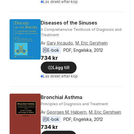
Läs direkt efter köp
Diseases of the Sinuses
A Comprehensive Textbook of Diagnosis and
Treatment
Av
Gary Incaudo
,
M. Eric Gershwin
E-bok
PDF
, 
Engelska
, 
2012
734 kr
Lägg till
Läs direkt efter köp
Bronchial Asthma
Principles of Diagnosis and Treatment
Av
Georges M. Halpern
,
M. Eric Gershwin
E-bok
PDF
, 
Engelska
, 
2012
734 kr