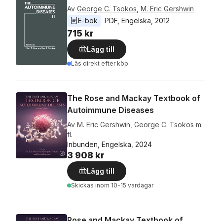
Av
George C. Tsokos
,
M. Eric Gershwin
E-bok
PDF
, 
Engelska
, 
2012
715 kr
Lägg till
Läs direkt efter köp
The Rose and Mackay Textbook of
Autoimmune Diseases
Av
M. Eric Gershwin
,
George C. Tsokos
m.
fl.
Inbunden, Engelska, 2024
3 908 kr
Lägg till
Skickas
inom 10-15 vardagar
Rose and Mackay Textbook of