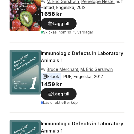
Av
M. Eric Gershwin
,
Penelope Nestel
m. fl.
Häftad, Engelska, 2012
1 656 kr
Lägg till
Skickas
inom 10-15 vardagar
Immunologic Defects in Laboratory
Animals 1
Av
Bruce Merchant
,
M. Eric Gershwin
E-bok
PDF
, 
Engelska
, 
2012
1 459 kr
Lägg till
Läs direkt efter köp
Immunologic Defects in Laboratory
Animals 1