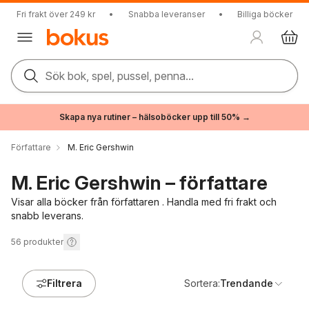
Fri frakt över 249 kr
•
Snabba leveranser
•
Billiga böcker
Sök bok, spel, pussel, penna...
Skapa nya rutiner – hälsoböcker upp till 50% →
Författare
M. Eric Gershwin
M. Eric Gershwin – författare
Visar alla böcker från författaren . Handla med fri frakt och
snabb leverans.
56
produkter
Filtrera
Sortera:
Trendande