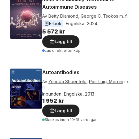
Autoimmune Diseases
Av
Betty Diamond
,
George C. Tsokos
m. fl.
E-bok
Engelska
, 
2024
5 572 kr
Lägg till
Läs direkt efter köp
Autoantibodies
Av
Yehuda Shoenfeld
,
Pier Luigi Meroni
m.
fl.
Inbunden, Engelska, 2013
1 952 kr
Lägg till
Skickas
inom 10-15 vardagar