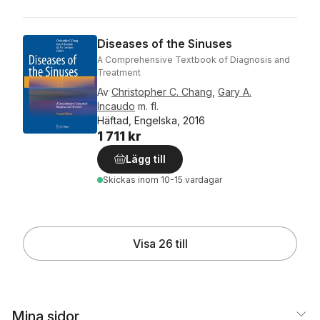
Diseases of the Sinuses
A Comprehensive Textbook of Diagnosis and
Treatment
Av
Christopher C. Chang
,
Gary A.
Incaudo
m. fl.
Häftad, Engelska, 2016
1 711 kr
Lägg till
Skickas
inom 10-15 vardagar
Visa 26 till
Mina sidor