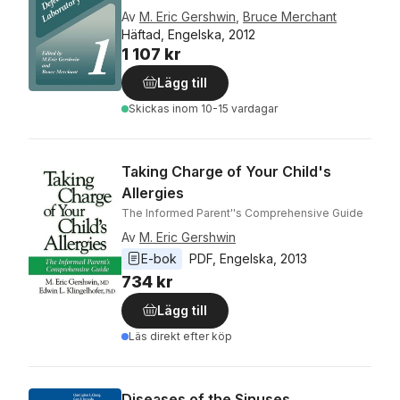
Av
M. Eric Gershwin
,
Bruce Merchant
Häftad, Engelska, 2012
1 107 kr
Lägg till
Skickas
inom 10-15 vardagar
Taking Charge of Your Child's
Allergies
The Informed Parent''s Comprehensive Guide
Av
M. Eric Gershwin
E-bok
PDF
, 
Engelska
, 
2013
734 kr
Lägg till
Läs direkt efter köp
Diseases of the Sinuses