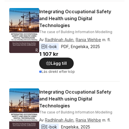
Integrating Occupational Safety
and Health using Digital
Technologies
The case of Building Information Modelling
Av
Radhlinah Aulin
,
Rania Wehbe
m. fl.
E-bok
PDF
, 
Engelska
, 
2025
1 107 kr
Lägg till
Läs direkt efter köp
Integrating Occupational Safety
and Health using Digital
Technologies
The case of Building Information Modelling
Av
Radhlinah Aulin
,
Rania Wehbe
m. fl.
E-bok
Engelska
, 
2025