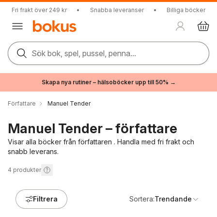
Fri frakt över 249 kr
•
Snabba leveranser
•
Billiga böcker
Sök bok, spel, pussel, penna...
Skapa nya rutiner – hälsoböcker upp till 50% →
Författare
Manuel Tender
Manuel Tender – författare
Visar alla böcker från författaren . Handla med fri frakt och
snabb leverans.
4
produkter
Filtrera
Sortera:
Trendande