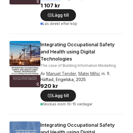
1 107 kr
Lägg till
Läs direkt efter köp
Integrating Occupational Safety
and Health using Digital
Technologies
The case of Building Information Modelling
Av
Manuel Tender
,
Matej Mihic
m. fl.
Häftad, Engelska, 2025
920 kr
Lägg till
Skickas
inom 10-15 vardagar
Integrating Occupational Safety
and Health using Digital