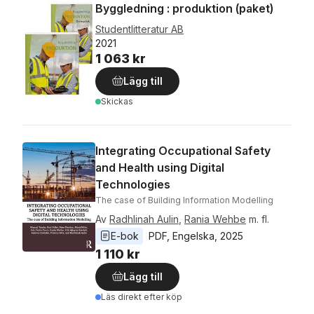
Byggledning : produktion (paket)
Studentlitteratur AB
2021
1 063 kr
Lägg till
Skickas
Integrating Occupational Safety
and Health using Digital
Technologies
The case of Building Information Modelling
Av
Radhlinah Aulin
,
Rania Wehbe
m. fl.
E-bok
PDF
, 
Engelska
, 
2025
1 110 kr
Lägg till
Läs direkt efter köp