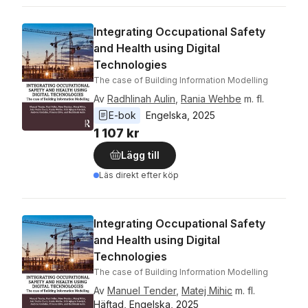
Integrating Occupational Safety
and Health using Digital
Technologies
The case of Building Information Modelling
Av
Radhlinah Aulin
,
Rania Wehbe
m. fl.
E-bok
Engelska
, 
2025
1 107 kr
Lägg till
Läs direkt efter köp
Integrating Occupational Safety
and Health using Digital
Technologies
The case of Building Information Modelling
Av
Manuel Tender
,
Matej Mihic
m. fl.
Häftad, Engelska, 2025