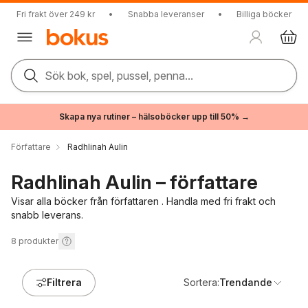
Fri frakt över 249 kr
•
Snabba leveranser
•
Billiga böcker
Sök bok, spel, pussel, penna...
Skapa nya rutiner – hälsoböcker upp till 50% →
Författare
Radhlinah Aulin
Radhlinah Aulin – författare
Visar alla böcker från författaren . Handla med fri frakt och
snabb leverans.
8
produkter
Filtrera
Sortera:
Trendande