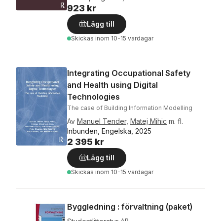
923 kr
Lägg till
Skickas
inom 10-15 vardagar
Integrating Occupational Safety
and Health using Digital
Technologies
The case of Building Information Modelling
Av
Manuel Tender
,
Matej Mihic
m. fl.
Inbunden, Engelska, 2025
2 395 kr
Lägg till
Skickas
inom 10-15 vardagar
Byggledning : förvaltning (paket)